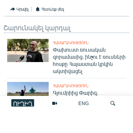
English
Կիսվել
Հետևեք մեզ
Русский
Շարունակել կարդալ
ՀԵՏԵՎԵՔ ՄԵԶ
ՀԱՍԱՐԱԿՈՒԹՅՈՒՆ
Փախուստ ռուսական
զորամասից. ինչու է ռուսների
հոսքը Հայաստան կրկին
ակտիվացել
«Ազատության» բոլոր կայքերը
ՀԱՍԱՐԱԿՈՒԹՅՈՒՆ
Գյումրիից Փարիզ․
հայկական անօդաչուն
ՈՒՂԻՂ
ENG
ներկայացվել է միջազգային
ցուցահանդեսում
ՏԱՐԱԾԱՇՐՋԱՆ