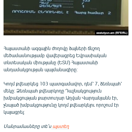
ՄԻՋԱԶԳԱՅԻՆ
ՄՇԱԿՈՒՅԹ
ՍՊՈՐՏ
ՄԵԿՆԱԲԱՆՈՒԹՅՈՒՆ
ՏՏ ԵՒ ԻՆՏԵՐՆԵՏ
Հայաստանի ազգային ժողովը ձայների ճնշող
մեծամասնությամբ վավերացրեց Եվրասիական
ԿՈՐՈՆԱՎԻՐՈՒՍ
տնտեսական միությանը (ԵՏՄ) Հայաստանի
ԱՐԽԻՎ
անդամակցության պայմանագիրը։
ՏԵՍԱՆՅՈՒԹԵՐ
Կողմ քվեարկեց 103 պատգամավոր, դեմ՝ 7, ձեռնպահ՝
ԲԱՆԱՎԵՃ
մեկը։ Ձեռնպահ քվեարկողը Դաշնակցություն
խմբակցության քարտուղար Աղվան Վարդանյանն էր,
ՁԳՏԵԼՈՎ ԼԱՎԱԳՈՒՅՆԻՆ
չնայած խմբակցությունը կողմ քվեարկելու որոշում էր
ՓՈԴՔԱՍԹ
կայացրել։
Մանրամասները տե՛ս
այստեղ
Հայերեն