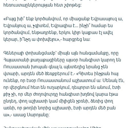
հեռուստաընկերության հետ շփոթեց:
English
Русский
«Բայց խի՞ ենք կործանվում, որ միացանք Եվրասայուզ ա,
Եվրանյուզ ա, չգիտեմ, Եվրազիա է... ինչի՞ համար ես
ՀԵՏԵՎԵՔ ՄԵԶ
կործանվում, ենթադրենք, երկու կիլո կալբաս էլ ավել
կերար, ի՞նչդ ա փոխվելու»,- հարցրեց նա։
Գեներալի փոխանցմամբ՝ միայն այն հանգամանքը, որը
Հայաստանի քաղաքացիները այսօր հանգիստ կարող են
Ռուսաստան խոպան գնալ և այնտեղից նրանց չեն
«Ազատության» բոլոր կայքերը
վտարի, արդեն մեծ ձեռքբերում է.- «Գիտես ինչքան հայ
ունենք, որ էսօր Ռուսաստանում աշխատում ա։ Մենակ էն,
որ վերցնում հետ են ուղարկում, դեպորտ են անում, էտի
քիչ չի, որ մեր ժողովուրդը հանգիստ խղճով կարա էթա
ընդեղ, փող աշխատի կամ միլիցեն չբռնի, ձեռից փող
առնի, որ թողնի նորից աշխատի, էտի արդեն մեծ բան
ա»,- ասաց Սարոյանը։