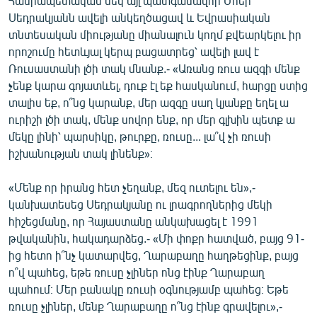
Հանրապետական մեկ այլ պատգամավոր Մհեր
Սեդրակյանն ավելի անկեղծացավ և Եվրասիական
տնտեսական միությանը միանալուն կողմ քվեարկելու իր
որոշումը հետևյալ կերպ բացատրեց՝ ավելի լավ է
Ռուսաստանի լծի տակ մնանք.- «Առանց ռուս ազգի մենք
չենք կարա գոյատևել, դուք էլ եք հասկանում, հարցը ստից
տալիս եք, ո՞նց կարանք, մեր ազգը սաղ կյանքը եղել ա
ուրիշի լծի տակ, մենք սովոր ենք, որ մեր գլխին պետք ա
մեկը լինի՝ պարսիկը, թուրքը, ռուսը... լա՞վ չի ռուսի
իշխանության տակ լինենք»։
«Մենք որ իրանց հետ չեղանք, մեզ ուտելու են»,-
կանխատեսեց Սեդրակյանը ու լրագրողներից մեկի
հիշեցմանը, որ Հայաստանը անկախացել է 1991
թվականին, հակադարձեց.- «Մի փոքր հատված, բայց 91-
ից հետո ի՞նչ կատարվեց, Ղարաբաղը հաղթեցինք, բայց
ո՞վ պահեց, եթե ռուսը չլիներ ոնց էինք Ղարաբաղ
պահում։ Մեր բանակը ռուսի օգնությամբ պահեց։ Եթե
ռուսը չլիներ, մենք Ղարաբաղը ո՞նց էինք գրավելու»,-