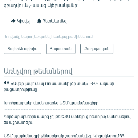
զբաղվում»,- ասաց Ալեքսանյանը։
Կիսվել
Հետևեք մեզ
Հոդվածը կարող եք գտնել հետևյալ բաժիններում
Հայերեն արխիվ
Հայաստան
Քաղաքական
Առնչվող թեմաներով
«Ավելի լավ է մնալ Ռուսատանի լծի տակ». ՀՀԿ-ականի
բացատրությունը
Խորհրդարանը վավերացրեց ԵՏՄ պայմանագիրը
Գործարարներին պարզ չէ, թե ԵՏՄ մտնելուց հետո ինչ կանոններով
են աշխատելու
ԵՏՄ պայմանագրի քննարկումը շարունակվեց. Կիզակետում ՀՀ