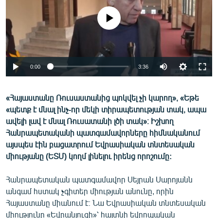
ՄԻՋԱԶԳԱՅԻՆ
No media source currently available
ՄՇԱԿՈՒՅԹ
ՍՊՈՐՏ
ՄԵԿՆԱԲԱՆՈՒԹՅՈՒՆ
0:00
3:36
ՏՏ ԵՒ ԻՆՏԵՐՆԵՏ
ԿՈՐՈՆԱՎԻՐՈՒՍ
«Հայաստանը Ռուսաստանից պոկվել չի կարող», «Եթե
«պետք է մնալ ինչ-որ մեկի տիրապետության տակ, ապա
ԱՐԽԻՎ
ավելի լավ է մնալ Ռուսատանի լծի տակ»։ Իշխող
ՏԵՍԱՆՅՈՒԹԵՐ
Հանրապետականի պատգամավորները հիմնականում
այսպես էին բացատրում Եվրասիական տնտեսական
ԲԱՆԱՎԵՃ
միությանը (ԵՏՄ) կողմ լինելու իրենց որոշումը:
ՁԳՏԵԼՈՎ ԼԱՎԱԳՈՒՅՆԻՆ
Հանրապետական պատգամավոր Սեյրան Սարոյանն
ՓՈԴՔԱՍԹ
անգամ հստակ չգիտեր միության անունը, որին
Հայաստանը միանում է։ Նա Եվրասիական տնտեսական
Հայերեն
միությունը «Եվրանյուզի»՝ հայտնի եվրոպական