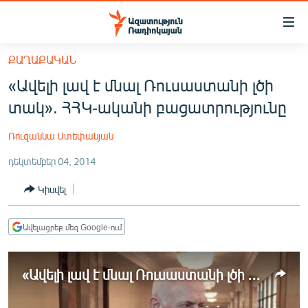
Մատչելիության
հղումներ
Անցնել
ՔԱՂԱՔԱԿԱՆ
հիմնական
ԱԶԱՏՈՒԹՅՈՒՆ TV
«Ավելի լավ է մնալ Ռուսաստանի լծի
բովանդակությանը
ՀԱՅԱՍՏԱՆ
Անցնել
տակ». ՀՀԿ-ականի բացատրությունը
հիմնական
ՔԱՂԱՔԱԿԱՆ
մենյուին
Ռուզաննա Ստեփանյան
ԸՆՏՐՈՒԹՅՈՒՆՆԵՐ 2026
Որոնում
դեկտեմբեր 04, 2014
ԻՐԱՎՈՒՆՔ
Կիսվել
ՀԱՍԱՐԱԿՈՒԹՅՈՒՆ
ՏՆՏԵՍՈՒԹՅՈՒՆ
Ավելացրեք մեզ Google-ում
ՂԱՐԱԲԱՂ
ՊԱՏԵՐԱԶՄԻ 6 ՇԱԲԱԹՆԵՐԸ
«Ավելի լավ է մնալ Ռուսաստանի լծի տակ». ՀՀԿ-ականի բացատրությունը
ՏԱՐԱԾԱՇՐՋԱՆ