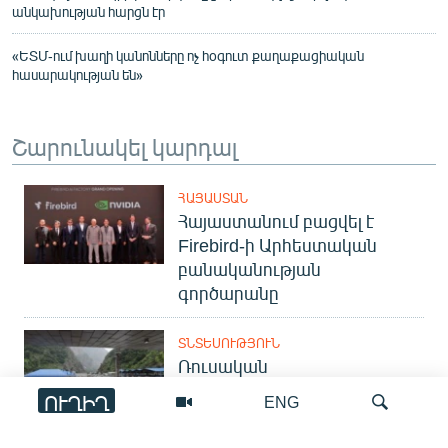
անկախության հարցն էր
«ԵՏՄ-ում խաղի կանոնները ոչ հօգուտ քաղաքացիական
հասարակության են»
Շարունակել կարդալ
ՀԱՅԱՍՏԱՆ
Հայաստանում բացվել է
Firebird-ի Արհեստական
բանականության
գործարանը
ՏՆՏԵՍՈՒԹՅՈՒՆ
Ռուսական
սահմանափակումներից
ՈՒՂԻՂ
ENG
մինչև վիզաներ․
բեռնափոխադրողները