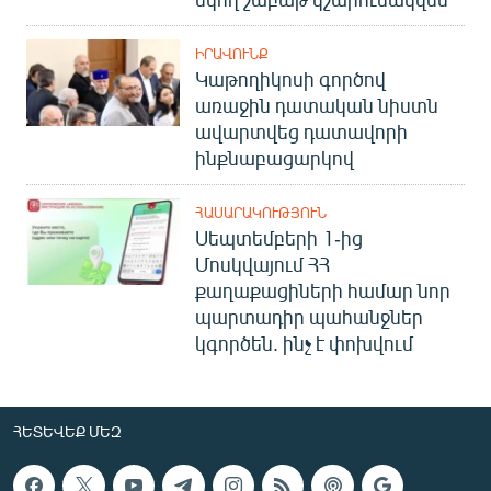
ԻՐԱՎՈՒՆՔ
Կաթողիկոսի գործով
առաջին դատական նիստն
ավարտվեց դատավորի
ինքնաբացարկով
ՀԱՍԱՐԱԿՈՒԹՅՈՒՆ
Սեպտեմբերի 1-ից
Մոսկվայում ՀՀ
քաղաքացիների համար նոր
պարտադիր պահանջներ
կգործեն. ինչ է փոխվում
ՀԵՏԵՎԵՔ ՄԵԶ