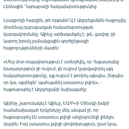
English
Լեռնային Ղարաբաղի հակամարտությունից:
Русский
Լրագրողի հարցին, թե որքանո՞վ է Ադրբեջանին հաջողվել
մոտենալ ղարաբաղյան հակամարտության
ՀԵՏԵՎԵՔ ՄԵԶ
կարգավորմանը, Ալիևը արձագանքել է, թե, ցավոք, չի
կարող խոսել բանակցային գործընթացի
հաջողությունների մասին:
«Մեզ մոտ տպավորություն է ստեղծվել, որ Հայաստանը
խաղաղություն չի ուզում, չի ուզում կարգավորել այդ
«Ազատության» բոլոր կայքերը
հակամարտությունը, այլ ուզում է թողնել այնպես, ինչպես
որ կա, այսինքն՝ պահպանել ստատուս քվոն», -
հայտարարել է Ադրբեջանի նախագահը:
Այնինչ, շարունակել է Ալիևը, ԵԱՀԿ-ի Մինսկի խմբի
համանախագահ երկրները մեկ անգամ չէ, որ
հայտարարել են ստատուս քվոյի անընդունելի լինելու
մասին: Իսկ ստատուս քվոյի փոփոխություն, ըստ նրա,