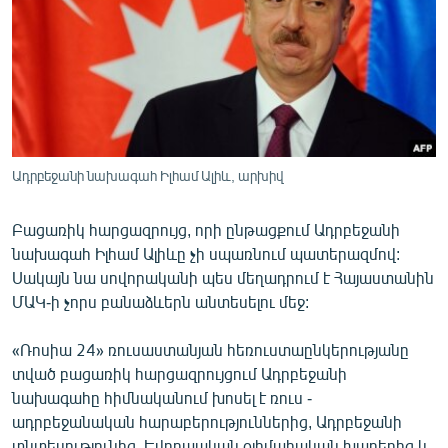
ՄԻՋԱԶԳԱՅԻՆ
ՄՇԱԿՈՒՅԹ
ՍՊՈՐՏ
ՄԵԿՆԱԲԱՆՈՒԹՅՈՒՆ
ՏՏ ԵՒ ԻՆՏԵՐՆԵՏ
Ադրբեջանի նախագահ Իլհամ Ալիև, արխիվ
ԿՈՐՈՆԱՎԻՐՈՒՍ
Բացառիկ հարցազրույց, որի ընթացքում Ադրբեջանի
ԱՐԽԻՎ
նախագահ Իլհամ Ալիևը չի սպառնում պատերազմով:
ՏԵՍԱՆՅՈՒԹԵՐ
Սակայն նա սովորականի պես մեղադրում է Հայաստանին
ՄԱԿ-ի չորս բանաձևերն անտեսելու մեջ:
ԲԱՆԱՎԵՃ
ՁԳՏԵԼՈՎ ԼԱՎԱԳՈՒՅՆԻՆ
«Ռոսիա 24» ռուսաստանյան հեռուստաընկերությանը
տված բացառիկ հարցազրույցում Ադրբեջանի
ՓՈԴՔԱՍԹ
նախագահը հիմնականում խոսել է ռուս -
ադրբեջանական հարաբերություններից, Ադրբեջանի
Հայերեն
տնտեսությունից, Եվրոպական օլիմպիական խաղերից և