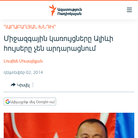
Մատչելիության
հղումներ
Անցնել
ՂԱՐԱԲԱՂՅԱՆ ԽՆԴԻՐ
հիմնական
ԱԶԱՏՈՒԹՅՈՒՆ TV
Միջազգային կառույցները Ալիևի
բովանդակությանը
ՀԱՅԱՍՏԱՆ
Անցնել
հույսերը չեն արդարացնում
հիմնական
ՔԱՂԱՔԱԿԱՆ
մենյուին
Լուսինե Մուսայելյան
ԸՆՏՐՈՒԹՅՈՒՆՆԵՐ 2026
Որոնում
դեկտեմբեր 02, 2014
ԻՐԱՎՈՒՆՔ
Կիսվել
ՀԱՍԱՐԱԿՈՒԹՅՈՒՆ
ՏՆՏԵՍՈՒԹՅՈՒՆ
Ավելացրեք մեզ Google-ում
ՂԱՐԱԲԱՂ
ՊԱՏԵՐԱԶՄԻ 6 ՇԱԲԱԹՆԵՐԸ
ՏԱՐԱԾԱՇՐՋԱՆ