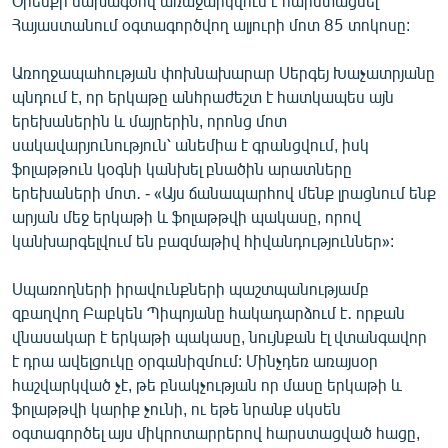
Օրենքի նախագծով առաջարկվում է հարստացնել
English
Հայաստանում օգտագործվող ալյուրի մոտ 85 տոկոսը:
Русский
Առողջապահության փոխնախարար Սերգեյ Խաչատրյանը
պնդում է, որ երկաթը անհրաժեշտ է հատկապես այն
ՀԵՏԵՎԵՔ ՄԵԶ
երեխաներին և մայրերին, որոնց մոտ
սակավարյունություն՝ անեմիա է գրանցվում, իսկ
ֆոլաթթուն կօգնի կանխել բնածին արատները
երեխաների մոտ․ - «Այս ճանապարհով մենք լրացնում ենք
արյան մեջ երկաթի և ֆոլաթթվի պակասը, որով
կանխարգելվում են բազմաթիվ հիվանդություններ»:
«Ազատության» բոլոր կայքերը
Սպառողների իրավունքների պաշտպանությամբ
զբաղվող Բաբկեն Պիպոյանը հակադարձում է․ որքան
վնասակար է երկաթի պակասը, նույնքան էլ վտանգավոր
է դրա ավելցուկը օրգանիզմում: Մինչդեռ առայսօր
հաշվարկված չէ, թե բնակչության որ մասը երկաթի և
ֆոլաթթվի կարիք չունի, ու եթե նրանք սկսեն
օգտագործել այս միկրոտարրերով հարստացված հացը,