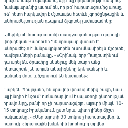
միայն երկաթի պակասով, այլև այլ հիվանդություններով:
Համալսարանից ասում են, որ թե՛ հարստացումից առաջ,
թե՛ հետո հարկավոր է մշտապես հետևել գործընթացին և
անհրաժեշտության դեպքում ճշգրտել չափաբաժինը:
Ամերիկյան համալսարանի առողջապահության դպրոցի
փոխդեկան Վարդուհի Պետրոսյանը վստահ է՝
անհրաժեշտ է մանրակրկտորեն ուսումնասիրել և ճշգրտել
հավելումների քանակը․ - «Օրինակ, երբ Պաղեստինում
դա արել են, ծրագիրը սկսելուց մեկ տարի անց
հետազոտել են արյան անալիզները երեխաների և
կանանց մոտ, և ճշգրտում են կատարել»:
Բաբկեն Պիպոյանը, հնարավոր վտանգներից բացի, նաև
այլ խնդիր է նշում՝ ոտնահարվում է սպառողի ընտրության
իրավունքը, քանի որ չի հարստացվելու ալյուրի միայն 10-
15 տոկոսը: Իրականում, ըստ նրա, պիտի լիներ ճիշտ
հակառակը․ - «Մեր ալյուրի 30 տոկոսը հարստացվեր, և
հատուկ թիրախային խմբերին խորհուրդ տրվեր