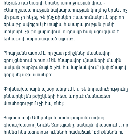
ինչպես դա կազդի նրանց առողջության վրա․ -
«Առողջապահության նախարարության կողմից երբևէ ոչ
մի բառ չի հնչել, թե ինչ ռիսկեր է պարունակում, երբ որ
երկաթը ավելցուկ է տալիս, հասարակության քանի
տոկոսին չի թույլարտվում, ուղղակի հակացուցված է
երկաթով հարստացված ալյուր»:
Պիպոյանն ասում է, որ շատ բժիշկներ մասնավոր
զրույցներում խոսում են հնարավոր վնասների մասին,
սակայն բարձրաձայնել չեն համարձակվում՝ վախենալով
կորցնել աշխատանքը:
Փոխնախարարն այսօր պնդում էր, թե նորամուծությունը
քննարկել են բժիշկների հետ, և որևէ մասնագետ
մտահոգություն չի հայտնել:
Հայաստանի Ամերիկյան համալսարանի ավագ
գիտաշխատող Նունե Տռուզյանը, սակայն, փաստում է, որ
իրենց հետազոտությունների համաձայն՝ բժիշկներն ու