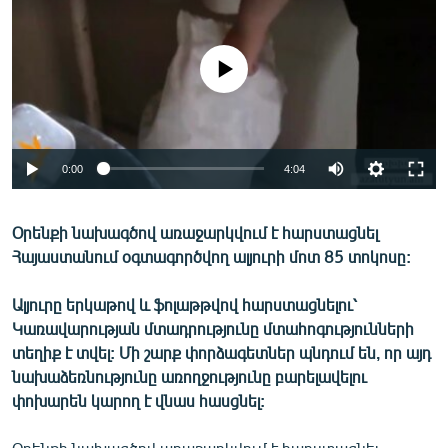
ՄԻՋԱԶԳԱՅԻՆ
ՄՇԱԿՈՒՅԹ
No media source currently available
ՍՊՈՐՏ
ՄԵԿՆԱԲԱՆՈՒԹՅՈՒՆ
ՏՏ ԵՒ ԻՆՏԵՐՆԵՏ
0:00
4:04
ԿՈՐՈՆԱՎԻՐՈՒՍ
Օրենքի նախագծով առաջարկվում է հարստացնել
ԱՐԽԻՎ
Հայաստանում օգտագործվող ալյուրի մոտ 85 տոկոսը:
ՏԵՍԱՆՅՈՒԹԵՐ
Ալյուրը երկաթով և ֆոլաթթվով հարստացնելու՝
ԲԱՆԱՎԵՃ
Կառավարության մտադրությունը մտահոգությունների
ՁԳՏԵԼՈՎ ԼԱՎԱԳՈՒՅՆԻՆ
տեղիք է տվել: Մի շարք փորձագետներ պնդում են, որ այդ
նախաձեռնությունը առողջությունը բարելավելու
ՓՈԴՔԱՍԹ
փոխարեն կարող է վնաս հասցնել:
Հայերեն