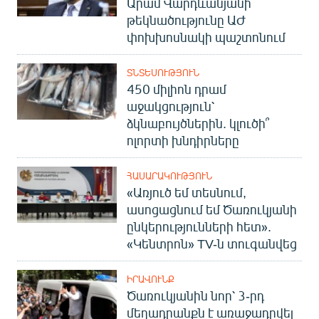
Արամ Վարդևանյանի
թեկնածությունը ԱԺ
փոխխոսնակի պաշտոնում
ՏՆՏԵՍՈՒԹՅՈՒՆ
450 միլիոն դրամ
աջակցություն՝
ձկնաբույծներին. կլուծի՞
ոլորտի խնդիրները
ՀԱՍԱՐԱԿՈՒԹՅՈՒՆ
«Առյուծ եմ տեսնում,
ասոցացնում եմ Ծառուկյանի
ընկերությունների հետ».
«Կենտրոն» TV-ն տուգանվեց
ԻՐԱՎՈՒՆՔ
Ծառուկյանին նոր՝ 3-րդ
մեղադրանքն է առաջադրվել