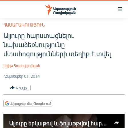
Մատչելիության
հղումներ
Անցնել
ՀԱՍԱՐԱԿՈՒԹՅՈՒՆ
հիմնական
ԱԶԱՏՈՒԹՅՈՒՆ TV
Ալյուրը հարստացնելու
բովանդակությանը
ՀԱՅԱՍՏԱՆ
Անցնել
նախաձեռնությունը
հիմնական
ՔԱՂԱՔԱԿԱՆ
մտահոգությունների տեղիք է տվել
մենյուին
ԸՆՏՐՈՒԹՅՈՒՆՆԵՐ 2026
Որոնում
Լիլիթ Հարությունյան
ԻՐԱՎՈՒՆՔ
դեկտեմբեր 01, 2014
ՀԱՍԱՐԱԿՈՒԹՅՈՒՆ
Կիսվել
ՏՆՏԵՍՈՒԹՅՈՒՆ
ՂԱՐԱԲԱՂ
Ավելացրեք մեզ Google-ում
ՊԱՏԵՐԱԶՄԻ 6 ՇԱԲԱԹՆԵՐԸ
Ալյուրը երկաթով և ֆոլաթթվով հարստացնելու կառավարության մտադրությունը մտահոգությունների տեղիք է տվել
ՏԱՐԱԾԱՇՐՋԱՆ