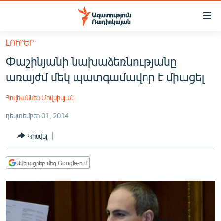
Մատչելիության
հղումներ
Անցնել
ԼՈՒՐԵՐ
հիմնական
ԱԶԱՏՈՒԹՅՈՒՆ TV
Փաշինյանի նախաձեռնությանը
բովանդակությանը
ՀԱՅԱՍՏԱՆ
Անցնել
առայժմ մեկ պատգամավոր է միացել
հիմնական
ՔԱՂԱՔԱԿԱՆ
մենյուին
Հովհաննես Մովսիսյան
ԸՆՏՐՈՒԹՅՈՒՆՆԵՐ 2026
Որոնում
դեկտեմբեր 01, 2014
ԻՐԱՎՈՒՆՔ
Կիսվել
ՀԱՍԱՐԱԿՈՒԹՅՈՒՆ
ՏՆՏԵՍՈՒԹՅՈՒՆ
Ավելացրեք մեզ Google-ում
ՂԱՐԱԲԱՂ
ՊԱՏԵՐԱԶՄԻ 6 ՇԱԲԱԹՆԵՐԸ
ՏԱՐԱԾԱՇՐՋԱՆ