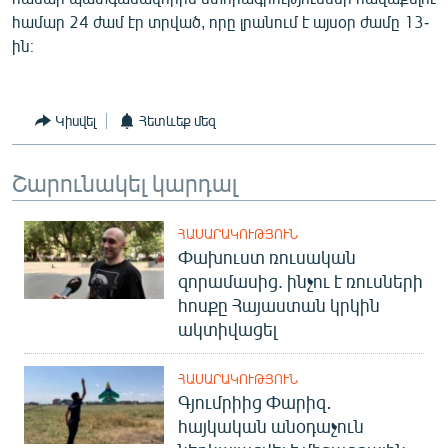
English
համար 24 ժամ էր տրված, որը լրանում է այսօր ժամը 13-
ին։
Русский
ՀԵՏԵՎԵՔ ՄԵԶ
Կիսվել
Հետևեք մեզ
Շարունակել կարդալ
ՀԱՍԱՐԱԿՈՒԹՅՈՒՆ
«Ազատության» բոլոր կայքերը
Փախուստ ռուսական
զորամասից. ինչու է ռուսների
հոսքը Հայաստան կրկին
ակտիվացել
ՀԱՍԱՐԱԿՈՒԹՅՈՒՆ
Գյումրիից Փարիզ․
հայկական անօդաչուն