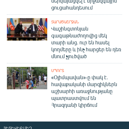
ներկայացվել է միջազգային
ցուցահանդեսում
ՏԱՐԱԾԱՇՐՋԱՆ
Վաշինգտոնյան
գագաթնաժողովից մեկ
տարի անց. ուր են հասել
կողմերը և ինչ հարցեր են դեռ
մնում չլուծված
ՍՊՈՐՏ
«Օլիմպավան»-ը փակ է.
հավաքականի մարզիկներն
աշխարհի առաջնությանը
պատրաստվում են
Հրազդանի կիրճում
ՀԵՏԵՎԵՔ ՄԵԶ