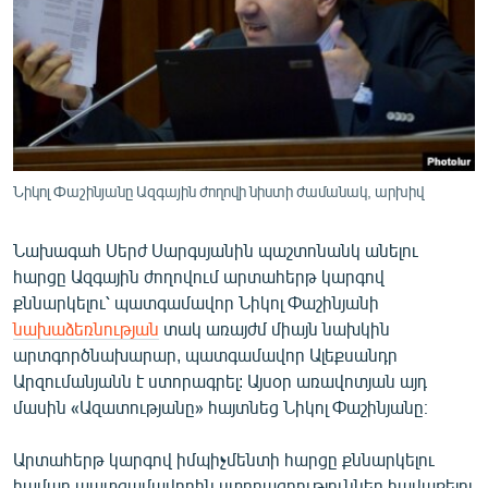
ՄԻՋԱԶԳԱՅԻՆ
ՄՇԱԿՈՒՅԹ
ՍՊՈՐՏ
ՄԵԿՆԱԲԱՆՈՒԹՅՈՒՆ
ՏՏ ԵՒ ԻՆՏԵՐՆԵՏ
Նիկոլ Փաշինյանը Ազգային ժողովի նիստի ժամանակ, արխիվ
ԿՈՐՈՆԱՎԻՐՈՒՍ
Նախագահ Սերժ Սարգսյանին պաշտոնանկ անելու
ԱՐԽԻՎ
հարցը Ազգային ժողովում արտահերթ կարգով
ՏԵՍԱՆՅՈՒԹԵՐ
քննարկելու՝ պատգամավոր Նիկոլ Փաշինյանի
նախաձեռնության
տակ առայժմ միայն նախկին
ԲԱՆԱՎԵՃ
արտգործնախարար, պատգամավոր Ալեքսանդր
ՁԳՏԵԼՈՎ ԼԱՎԱԳՈՒՅՆԻՆ
Արզումանյանն է ստորագրել: Այսօր առավոտյան այդ
մասին «Ազատությանը» հայտնեց Նիկոլ Փաշինյանը։
ՓՈԴՔԱՍԹ
Արտահերթ կարգով իմպիչմենտի հարցը քննարկելու
Հայերեն
համար պատգամավորին ստորագրություններ հավաքելու