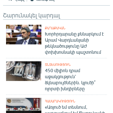
Շարունակել կարդալ
ՔԱՂԱՔԱԿԱՆ
Խորհրդարանը քննարկում է
Արամ Վարդևանյանի
թեկնածությունը ԱԺ
փոխխոսնակի պաշտոնում
ՏՆՏԵՍՈՒԹՅՈՒՆ
450 միլիոն դրամ
աջակցություն՝
ձկնաբույծներին. կլուծի՞
ոլորտի խնդիրները
ՀԱՍԱՐԱԿՈՒԹՅՈՒՆ
«Առյուծ եմ տեսնում,
ասոցացնում եմ Ծառուկյանի