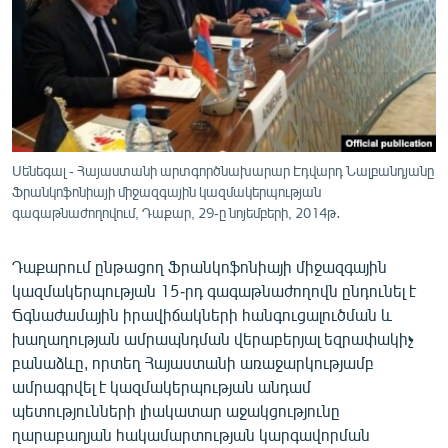
ՄԻՋԱԶԳԱՅԻՆ
ՄՇԱԿՈՒՅԹ
ՍՊՈՐՏ
ՄԵԿՆԱԲԱՆՈՒԹՅՈՒՆ
ՏՏ ԵՒ ԻՆՏԵՐՆԵՏ
Սենեգալ - Հայաստանի արտգործնախարար Էդվարդ Նալբանդյանը
Ֆրանկոֆոնիայի միջազգային կազմակերպության
ԿՈՐՈՆԱՎԻՐՈՒՍ
գագաթնաժողովում, Դաքար, 29-ը նոյեմբերի, 2014թ․
ԱՐԽԻՎ
Դաքարում ընթացող Ֆրանկոֆոնիայի միջազգային
ՏԵՍԱՆՅՈՒԹԵՐ
կազմակերպության 15-րդ գագաթնաժողովն ընդունել է
ԲԱՆԱՎԵՃ
Ճգնաժամային իրավիճակների հանգուցալուծման և
խաղաղության ամրապնդման վերաբերյալ եզրափակիչ
ՁԳՏԵԼՈՎ ԼԱՎԱԳՈՒՅՆԻՆ
բանաձևը, որտեղ Հայաստանի առաջարկությամբ
ՓՈԴՔԱՍԹ
ամրագրվել է կազմակերպության անդամ
պետությունների լիակատար աջակցությունը
Հայերեն
ղարաբաղյան հակամարտության կարգավորման