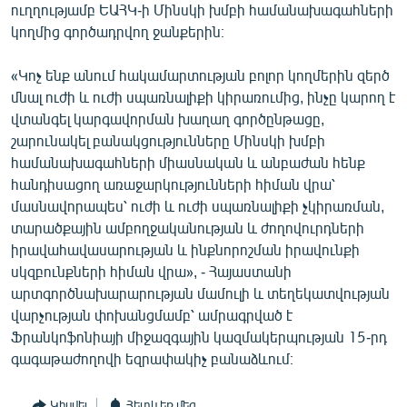
ուղղությամբ ԵԱՀԿ-ի Մինսկի խմբի համանախագահների
English
կողմից գործադրվող ջանքերին։
Русский
«Կոչ ենք անում հակամարտության բոլոր կողմերին զերծ
մնալ ուժի և ուժի սպառնալիքի կիրառումից, ինչը կարող է
ՀԵՏԵՎԵՔ ՄԵԶ
վտանգել կարգավորման խաղաղ գործընթացը,
շարունակել բանակցությունները Մինսկի խմբի
համանախագահների միասնական և անբաժան հենք
հանդիսացող առաջարկությունների հիման վրա՝
մասնավորապես՝ ուժի և ուժի սպառնալիքի չկիրառման,
«Ազատության» բոլոր կայքերը
տարածքային ամբողջականության և ժողովուրդների
իրավահավասարության և ինքնորոշման իրավունքի
սկզբունքների հիման վրա», - Հայաստանի
արտգործնախարարության մամուլի և տեղեկատվության
վարչության փոխանցմամբ՝ ամրագրված է
Ֆրանկոֆոնիայի միջազգային կազմակերպության 15-րդ
գագաթաժողովի եզրափակիչ բանաձևում։
Կիսվել
Հետևեք մեզ