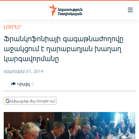
Մատչելիության
հղումներ
Անցնել
ԼՈՒՐԵՐ
հիմնական
ԱԶԱՏՈՒԹՅՈՒՆ TV
Ֆրանկոֆոնիայի գագաթնաժողովը
բովանդակությանը
ՀԱՅԱՍՏԱՆ
Անցնել
աջակցում է ղարաբաղյան խաղաղ
հիմնական
ՔԱՂԱՔԱԿԱՆ
կարգավորմանը
մենյուին
ԸՆՏՐՈՒԹՅՈՒՆՆԵՐ 2026
Որոնում
դեկտեմբեր 01, 2014
ԻՐԱՎՈՒՆՔ
Կիսվել
ՀԱՍԱՐԱԿՈՒԹՅՈՒՆ
ՏՆՏԵՍՈՒԹՅՈՒՆ
Ավելացրեք մեզ Google-ում
ՂԱՐԱԲԱՂ
ՊԱՏԵՐԱԶՄԻ 6 ՇԱԲԱԹՆԵՐԸ
ՏԱՐԱԾԱՇՐՋԱՆ