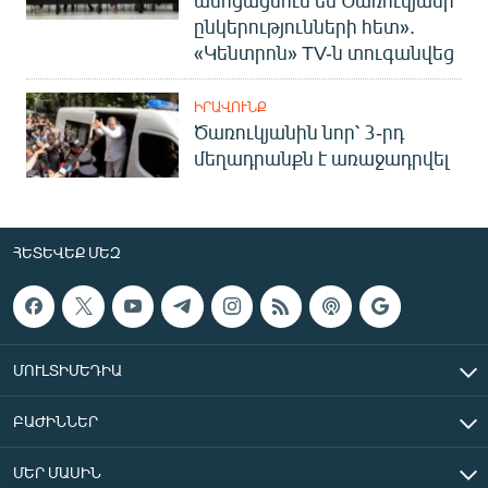
ընկերությունների հետ».
«Կենտրոն» TV-ն տուգանվեց
ԻՐԱՎՈՒՆՔ
Ծառուկյանին նոր՝ 3-րդ
մեղադրանքն է առաջադրվել
ՀԵՏԵՎԵՔ ՄԵԶ
ՄՈՒԼՏԻՄԵԴԻԱ
ԲԱԺԻՆՆԵՐ
ՄԵՐ ՄԱՍԻՆ