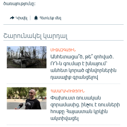
ծառայությունը:
English
Русский
Կիսվել
Հետևեք մեզ
ՀԵՏԵՎԵՔ ՄԵԶ
Շարունակել կարդալ
ՄԻՋԱԶԳԱՅԻՆ
Անհետացա՞ծ, թե՞ զոհված․
ՌԴ-ն գումար է խնայում՝
«Ազատության» բոլոր կայքերը
անհետ կորած զինվորներին
դասալիք գրանցելով
ՀԱՍԱՐԱԿՈՒԹՅՈՒՆ
Փախուստ ռուսական
զորամասից. ինչու է ռուսների
հոսքը Հայաստան կրկին
ակտիվացել