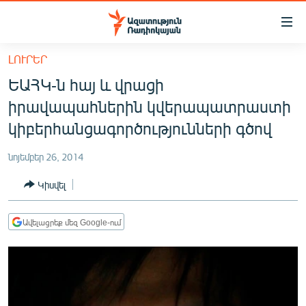
Մատչելիության
հղումներ
Անցնել
ԼՈՒՐԵՐ
հիմնական
ԱԶԱՏՈՒԹՅՈՒՆ TV
ԵԱՀԿ-ն հայ և վրացի
բովանդակությանը
ՀԱՅԱՍՏԱՆ
Անցնել
իրավապահներին կվերապատրաստի
հիմնական
ՔԱՂԱՔԱԿԱՆ
կիբերհանցագործությունների գծով
մենյուին
ԸՆՏՐՈՒԹՅՈՒՆՆԵՐ 2026
Որոնում
նոյեմբեր 26, 2014
ԻՐԱՎՈՒՆՔ
Կիսվել
ՀԱՍԱՐԱԿՈՒԹՅՈՒՆ
ՏՆՏԵՍՈՒԹՅՈՒՆ
Ավելացրեք մեզ Google-ում
ՂԱՐԱԲԱՂ
ՊԱՏԵՐԱԶՄԻ 6 ՇԱԲԱԹՆԵՐԸ
ՏԱՐԱԾԱՇՐՋԱՆ