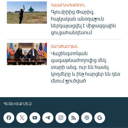
ՀԱՍԱՐԱԿՈՒԹՅՈՒՆ
Գյումրիից Փարիզ․
հայկական անօդաչուն
ներկայացվել է միջազգային
ցուցահանդեսում
ՏԱՐԱԾԱՇՐՋԱՆ
Վաշինգտոնյան
գագաթնաժողովից մեկ
տարի անց. ուր են հասել
կողմերը և ինչ հարցեր են դեռ
մնում չլուծված
ՀԵՏԵՎԵՔ ՄԵԶ