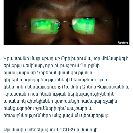
ՄԻՋԱԶԳԱՅԻՆ
ՄՇԱԿՈՒՅԹ
ՍՊՈՐՏ
ՄԵԿՆԱԲԱՆՈՒԹՅՈՒՆ
ՏՏ ԵՒ ԻՆՏԵՐՆԵՏ
Վրաստանի մայրաքաղաք Թբիլիսիում այսօր մեկնարկել է
ԿՈՐՈՆԱՎԻՐՈՒՍ
երկօրյա սեմինար, որի ընթացքում Դուբլինի
ԱՐԽԻՎ
համալսարանի Կիբերանվտանգության և
կիբերհանցագործությունների հետաքննության
ՏԵՍԱՆՅՈՒԹԵՐ
կենտրոնի ներկայացուցիչ Ռայմոնդ Ջինոն Հայաստանի և
ԲԱՆԱՎԵՃ
Վրաստանի ոստիկանության ներկայացուցիչներին
պրակտիկ գիտելիքներ կփոխանցի համակարգչային
ՁԳՏԵԼՈՎ ԼԱՎԱԳՈՒՅՆԻՆ
հանցագործությունների դեմ պայքարի և
ՓՈԴՔԱՍԹ
հետաքննությունների անցկացման վերաբերյալ:
Հայերեն
Այս մասին տեղեկացնում է ԵԱՀԿ-ի մամուլի