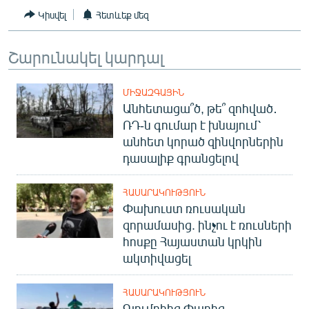
English
Կիսվել
Հետևեք մեզ
Русский
Շարունակել կարդալ
ՀԵՏԵՎԵՔ ՄԵԶ
ՄԻՋԱԶԳԱՅԻՆ
Անհետացա՞ծ, թե՞ զոհված․
ՌԴ-ն գումար է խնայում՝
անհետ կորած զինվորներին
դասալիք գրանցելով
«Ազատության» բոլոր կայքերը
ՀԱՍԱՐԱԿՈՒԹՅՈՒՆ
Փախուստ ռուսական
զորամասից. ինչու է ռուսների
հոսքը Հայաստան կրկին
ակտիվացել
ՀԱՍԱՐԱԿՈՒԹՅՈՒՆ
Գյումրիից Փարիզ․