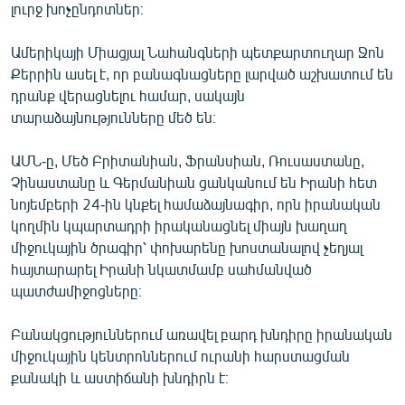
լուրջ խոչընդոտներ։
ՄԻՋԱԶԳԱՅԻՆ
ՄՇԱԿՈՒՅԹ
Ամերիկայի Միացյալ Նահանգների պետքարտուղար Ջոն
Քերրին ասել է, որ բանագնացները լարված աշխատում են
ՍՊՈՐՏ
դրանք վերացնելու համար, սակայն
ՄԵԿՆԱԲԱՆՈՒԹՅՈՒՆ
տարաձայնությունները մեծ են։
ՏՏ ԵՒ ԻՆՏԵՐՆԵՏ
ԱՄՆ-ը, Մեծ Բրիտանիան, Ֆրանսիան, Ռուսաստանը,
ԿՈՐՈՆԱՎԻՐՈՒՍ
Չինաստանը և Գերմանիան ցանկանում են Իրանի հետ
նոյեմբերի 24-ին կնքել համաձայնագիր, որն իրանական
ԱՐԽԻՎ
կողմին կպարտադրի իրականացնել միայն խաղաղ
ՏԵՍԱՆՅՈՒԹԵՐ
միջուկային ծրագիր՝ փոխարենը խոստանալով չեղյալ
հայտարարել Իրանի նկատմամբ սահմանված
ԲԱՆԱՎԵՃ
պատժամիջոցները։
ՁԳՏԵԼՈՎ ԼԱՎԱԳՈՒՅՆԻՆ
Բանակցություններում առավել բարդ խնդիրը իրանական
ՓՈԴՔԱՍԹ
միջուկային կենտրոններում ուրանի հարստացման
քանակի և աստիճանի խնդիրն է։
Հայերեն