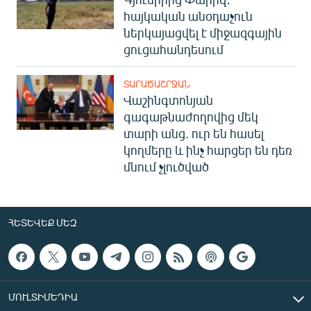
հայկական անօդաչուն
ներկայացվել է միջազգային
ցուցահանդեսում
ՏԱՐԱԾԱՇՐՋԱՆ
Վաշինգտոնյան
գագաթնաժողովից մեկ
տարի անց. ուր են հասել
կողմերը և ինչ հարցեր են դեռ
մնում չլուծված
ՀԵՏԵՎԵՔ ՄԵԶ
ՄՈՒԼՏԻՄԵԴԻԱ