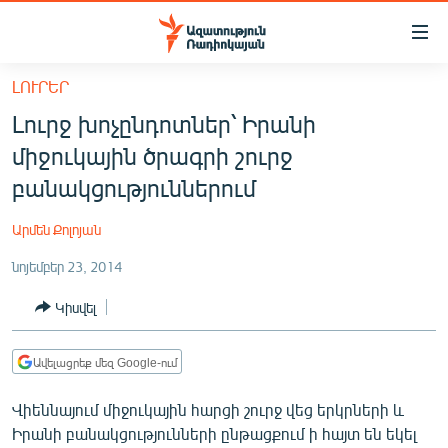
Մատչելիության
հղումներ
Անցնել
ԼՈՒՐԵՐ
հիմնական
ԱԶԱՏՈՒԹՅՈՒՆ TV
Լուրջ խոչընդոտներ՝ Իրանի
բովանդակությանը
ՀԱՅԱՍՏԱՆ
Անցնել
միջուկային ծրագրի շուրջ
հիմնական
ՔԱՂԱՔԱԿԱՆ
բանակցություններում
մենյուին
ԸՆՏՐՈՒԹՅՈՒՆՆԵՐ 2026
Որոնում
Արմեն Քոլոյան
ԻՐԱՎՈՒՆՔ
նոյեմբեր 23, 2014
ՀԱՍԱՐԱԿՈՒԹՅՈՒՆ
Կիսվել
ՏՆՏԵՍՈՒԹՅՈՒՆ
ՂԱՐԱԲԱՂ
Ավելացրեք մեզ Google-ում
ՊԱՏԵՐԱԶՄԻ 6 ՇԱԲԱԹՆԵՐԸ
Վիեննայում միջուկային հարցի շուրջ վեց երկրների և
ՏԱՐԱԾԱՇՐՋԱՆ
Իրանի բանակցությունների ընթացքում ի հայտ են եկել