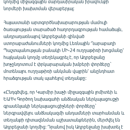
կողմից միջազգային մարդասիրական իրավունքի
ՄԻՋԱԶԳԱՅԻՆ
նորմերի խախտման վերաբերյալ:
ՄՇԱԿՈՒՅԹ
Հայաստանի արտգործնախարարության մամուլի
ՍՊՈՐՏ
ծառայության տարածած հաղորդագրության համաձայն,
անդրադառնալով Ադրբեջանի զինված
ՄԵԿՆԱԲԱՆՈՒԹՅՈՒՆ
ստորաբաժանումների կողմից Լեռնային Ղարաբաղի
ՏՏ ԵՒ ԻՆՏԵՐՆԵՏ
Պաշտպանության բանակի ՄԻ-24 ուղղաթիռի խոցմանը՝
հայկական կողմը տեղեկացրել է, որ Ադրբեջանը
ԿՈՐՈՆԱՎԻՐՈՒՍ
խոչընդոտում է փրկարարական խմբերի փորձերը`
ԱՐԽԻՎ
մոտենալու ուղղաթիռի անկման վայրին՝ անընդհատ
հրաձգության տակ պահելով տեղանքը:
ՏԵՍԱՆՅՈՒԹԵՐ
ԲԱՆԱՎԵՃ
«Ընդգծվեց, որ Կարմիր խաչի միջազգային լոմիտեի և
ԵԱՀԿ Գործող նախագահի անձնական ներկայացուցչի
ՁԳՏԵԼՈՎ ԼԱՎԱԳՈՒՅՆԻՆ
գրասենյակի ներկայացուցիչների փորձերը`
ՓՈԴՔԱՍԹ
ներգրավվելու անձնակազմի անդամների տարհանման և
տեղանքի դիտազննման աշխատանքներին, մերժվել են
Հայերեն
Ադրբեջանի կողմից: Դրանով իսկ Ադրբեջանը խախտել է