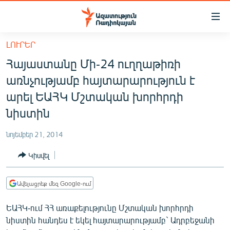
Մատչելիության
հղումներ
Անցնել
ԼՈՒՐԵՐ
հիմնական
ԱԶԱՏՈՒԹՅՈՒՆ TV
Հայաստանը Մի-24 ուղղաթիռի
բովանդակությանը
ՀԱՅԱՍՏԱՆ
Անցնել
առնչությամբ հայտարարություն է
հիմնական
ՔԱՂԱՔԱԿԱՆ
արել ԵԱՀԿ Մշտական խորհրդի
մենյուին
ԸՆՏՐՈՒԹՅՈՒՆՆԵՐ 2026
նիստին
Որոնում
ԻՐԱՎՈՒՆՔ
նոյեմբեր 21, 2014
ՀԱՍԱՐԱԿՈՒԹՅՈՒՆ
Կիսվել
ՏՆՏԵՍՈՒԹՅՈՒՆ
ՂԱՐԱԲԱՂ
Ավելացրեք մեզ Google-ում
ՊԱՏԵՐԱԶՄԻ 6 ՇԱԲԱԹՆԵՐԸ
ԵԱՀԿ-ում ՀՀ առաքելությունը Մշտական խորհրդի
նիստին հանդես է եկել հայտարարությամբ` Ադրբեջանի
ՏԱՐԱԾԱՇՐՋԱՆ