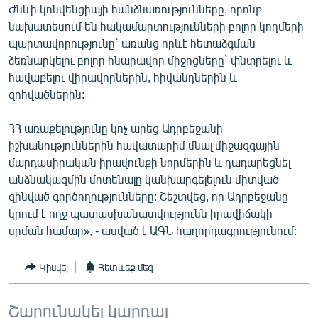
Ժնևի կոնվենցիայի հանձնառությունները, որոնք
English
նախատեսում են հակամարտությունների բոլոր կողմերի
Русский
պարտավորությունը` առանց որևէ հետաձգման
ձեռնարկելու բոլոր հնարավոր միջոցները` փնտրելու և
հավաքելու վիրավորներին, հիվանդներին և
ՀԵՏԵՎԵՔ ՄԵԶ
զոհվածներին:
ՀՀ առաքելությունը կոչ արեց Ադրբեջանի
իշխանություններին հավատարիմ մնալ միջազգային
մարդասիրական իրավունքի նորմերին և դադարեցնել
«Ազատության» բոլոր կայքերը
անձնակազմին մոտենալը կանխարգելելուն միտված
զինված գործողությունները: Շեշտվեց, որ Ադրբեջանը
կրում է ողջ պատասխանատվությունն իրավիճակի
սրման համար», - ասված է ԱԳՆ հաղորդագրությունում:
Կիսվել
Հետևեք մեզ
Շարունակել կարդալ