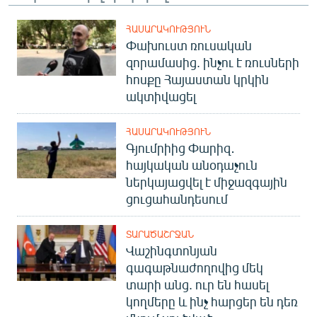
ՀԱՍԱՐԱԿՈՒԹՅՈՒՆ
Փախուստ ռուսական
զորամասից. ինչու է ռուսների
հոսքը Հայաստան կրկին
ակտիվացել
ՀԱՍԱՐԱԿՈՒԹՅՈՒՆ
Գյումրիից Փարիզ․
հայկական անօդաչուն
ներկայացվել է միջազգային
ցուցահանդեսում
ՏԱՐԱԾԱՇՐՋԱՆ
Վաշինգտոնյան
գագաթնաժողովից մեկ
տարի անց. ուր են հասել
կողմերը և ինչ հարցեր են դեռ