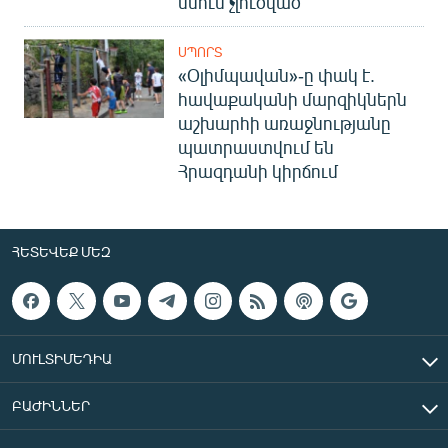
մնում չլուծված
ՍՊՈՐՏ
«Օլիմպավան»-ը փակ է.
հավաքականի մարզիկներն
աշխարհի առաջնությանը
պատրաստվում են
Հրազդանի կիրճում
ՀԵՏԵՎԵՔ ՄԵԶ
ՄՈՒԼՏԻՄԵԴԻԱ
ԲԱԺԻՆՆԵՐ