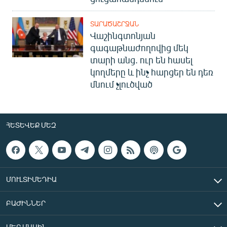
ՏԱՐԱԾԱՇՐՋԱՆ
Վաշինգտոնյան
գագաթնաժողովից մեկ
տարի անց. ուր են հասել
կողմերը և ինչ հարցեր են դեռ
մնում չլուծված
ՀԵՏԵՎԵՔ ՄԵԶ
ՄՈՒԼՏԻՄԵԴԻԱ
ԲԱԺԻՆՆԵՐ
ՄԵՐ ՄԱՍԻՆ