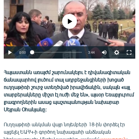
ՄԻՋԱԶԳԱՅԻՆ
ՄՇԱԿՈՒՅԹ
No media source currently available
ՍՊՈՐՏ
ՄԵԿՆԱԲԱՆՈՒԹՅՈՒՆ
ՏՏ ԵՒ ԻՆՏԵՐՆԵՏ
0:00
3:44
ԿՈՐՈՆԱՎԻՐՈՒՍ
Հայաստանն առայժմ շարունակելու է դիվանագիտական
ԱՐԽԻՎ
ճանապարհով լուծում տալ ադրբեջանցիների խոցած
ՏԵՍԱՆՅՈՒԹԵՐ
ուղղաթիռի շուրջ ստեղծված իրավիճակին, սակայն «այլ
տարբերակները միշտ էլ ուժի մեջ են», այսօր Եռաբլուրում
ԲԱՆԱՎԵՃ
լրագրողներին ասաց պաշտպանության նախարար
ՁԳՏԵԼՈՎ ԼԱՎԱԳՈՒՅՆԻՆ
Սեյրան Օհանյանը:
ՓՈԴՔԱՍԹ
Ուղղաթիռի անկման վայր նոյեմբերի 18-ին փորձել էր
այցելել ԵԱՀԿ-ի գործող նախագահի անձնական
Հայերեն