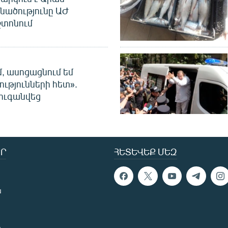
նածությունը ԱԺ
տոնում
մ, ասոցացնում եմ
ությունների հետ».
ուգանվեց
Ր
ՀԵՏԵՎԵՔ ՄԵԶ
ն