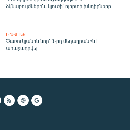
ձկնաբույծներին. կլուծի՞ ոլորտի խնդիրները
ԻՐԱՎՈՒՆՔ
Ծառուկյանին նոր՝ 3-րդ մեղադրանքն է
առաջադրվել