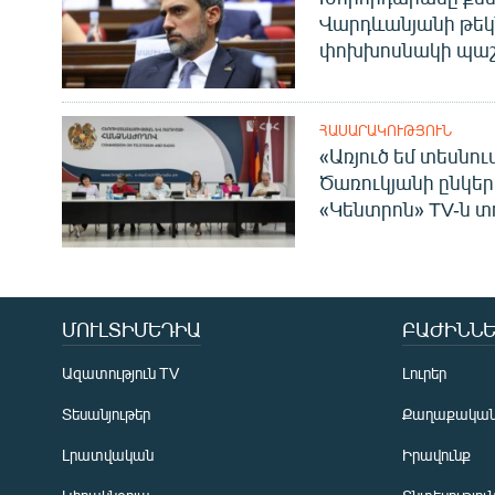
Վարդևանյանի թեկ
փոխխոսնակի պաշ
ՀԱՍԱՐԱԿՈՒԹՅՈՒՆ
«Առյուծ եմ տեսնու
Ծառուկյանի ընկեր
«Կենտրոն» TV-ն տ
ՄՈՒԼՏԻՄԵԴԻԱ
ԲԱԺԻՆՆԵ
Ազատություն TV
Լուրեր
Տեսանյութեր
Քաղաքակա
Լրատվական
Իրավունք