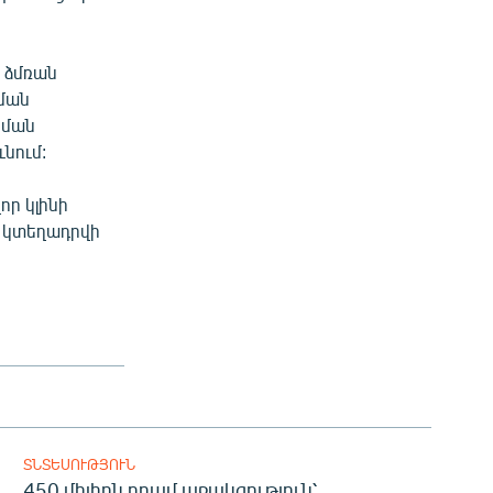
 ձմռան
նման
սման
նում:
որ կլինի
ը կտեղադրվի
ՏՆՏԵՍՈՒԹՅՈՒՆ
450 միլիոն դրամ աջակցություն՝