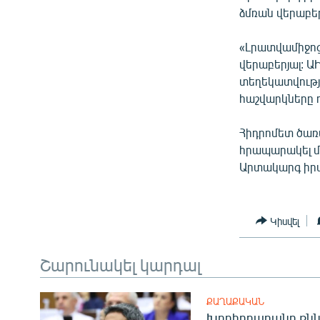
ՄԻՋԱԶԳԱՅԻՆ
ձմռան վերաբե
ՄՇԱԿՈՒՅԹ
«Լրատվամիջոց
ՍՊՈՐՏ
վերաբերյալ: Ա
ՄԵԿՆԱԲԱՆՈՒԹՅՈՒՆ
տեղեկատվությ
հաշվարկները դ
ՏՏ ԵՒ ԻՆՏԵՐՆԵՏ
ԿՈՐՈՆԱՎԻՐՈՒՍ
Հիդրոմետ ծառա
հրապարակել մ
ԱՐԽԻՎ
Արտակարգ իրա
ՏԵՍԱՆՅՈՒԹԵՐ
ԲԱՆԱՎԵՃ
Կիսվել
ՁԳՏԵԼՈՎ ԼԱՎԱԳՈՒՅՆԻՆ
ՓՈԴՔԱՍԹ
Շարունակել կարդալ
ՔԱՂԱՔԱԿԱՆ
Խորհրդարանը քնն