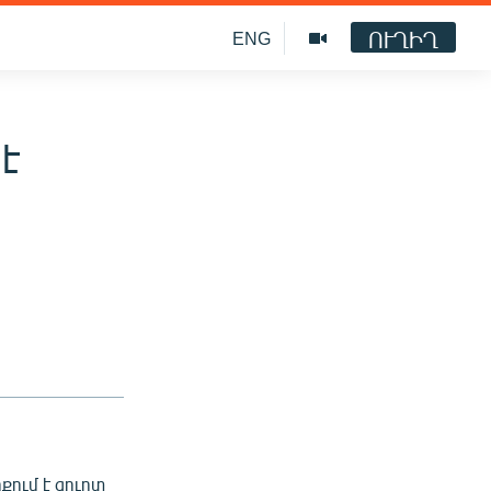
ՈՒՂԻՂ
ENG
է
ում է ցուրտ