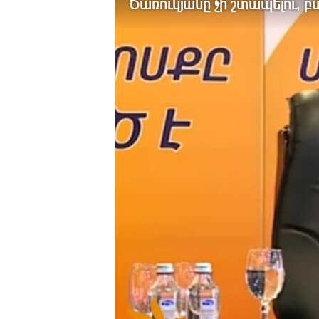
Ծառուկյանը չի շտապելու, բայ
ՄԻՋԱԶԳԱՅԻՆ
ՄՇԱԿՈՒՅԹ
ՍՊՈՐՏ
ՄԵԿՆԱԲԱՆՈՒԹՅՈՒՆ
ՏՏ ԵՒ ԻՆՏԵՐՆԵՏ
ԿՈՐՈՆԱՎԻՐՈՒՍ
ԱՐԽԻՎ
ՏԵՍԱՆՅՈՒԹԵՐ
ԲԱՆԱՎԵՃ
ՁԳՏԵԼՈՎ ԼԱՎԱԳՈՒՅՆԻՆ
ՓՈԴՔԱՍԹ