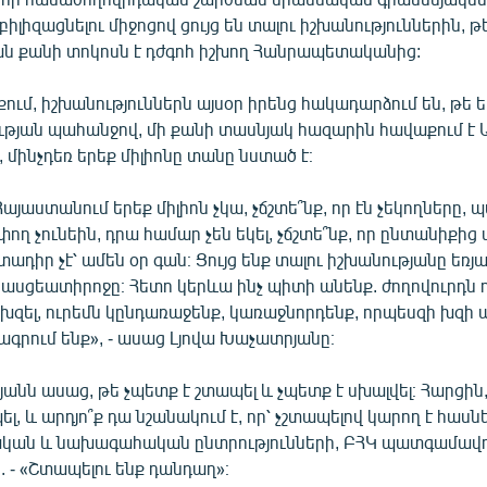
բիլիզացնելու միջոցով ցույց են տալու իշխանություններին, 
ն քանի տոկոսն է դժգոհ իշխող Հանրապետականից:
ւմ, իշխանություններն այսօր իրենց հակադարձում են, թե ե
յան պահանջով, մի քանի տասնյակ հազարին հավաքում է 
մինչդեռ երեք միլիոնը տանը նստած է։
 Հայաստանում երեք միլիոն չկա, չճշտե՞նք, որ էն չեկողները,
ղ չունեին, դրա համար չեն եկել, չճշտե՞նք, որ ընտանիքից մե
դիր չէ՝ ամեն օր գան։ Ցույց ենք տալու իշխանությանը եռյ
ասցեատիրոջը։ Հետո կերևա ինչ պիտի անենք. ժողովուրդն ո
խզել, ուրեմն կընդառաջենք, կառաջնորդենք, որպեսզի խզի 
րում ենք», - ասաց Լյովա Խաչատրյանը։
անն ասաց, թե չպետք է շտապել և չպետք է սխալվել։ Հարցին,
ել, և արդյո՞ք դա նշանակում է, որ՝ չշտապելով կարող է հաս
կան և նախագահական ընտրությունների, ԲՀԿ պատգամավ
- «Շտապելու ենք դանդաղ»։