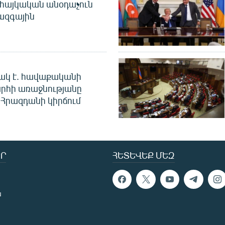
 հայկական անօդաչուն
ջազգային
ակ է. հավաքականի
րհի առաջնությանը
Հրազդանի կիրճում
Ր
ՀԵՏԵՎԵՔ ՄԵԶ
ն