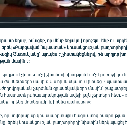
րաստ եղաք, իմացեք, որ մենք եռյակով որոշելու ենք ու արդե
 - երեկ «Բարգավաճ Հայաստան» կուսակցության քաղխորհրդ
գիկ Ծառուկյանը՝ այդպես էլ չհստակեցնելով, թե արդյոք խո
յան մասին է:
 ելույթում չխոսեց ո'չ իշխանափոխության և ո'չ էլ առաջիկ
 ժամկետների մասին: Նա հիմնականում խոսեց Հայաստան
աժողովրդական շարժման գրասենյակների մասին` բացատրելո
ն հաստատելու հասարակության ավելի լայն շերտերի հետ. -
անք, իրենց մոտեցումը և իրենց պահանջը»:
ք, որ սովորաբար կիսասպորտային հագուստով հանրության
նը, երեկ կուսակցության քաղխորհրդի նիստին ներկայացել է