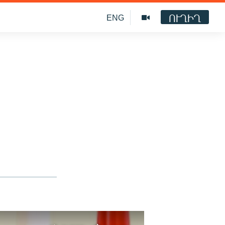
ՈՒՂԻՂ
ENG