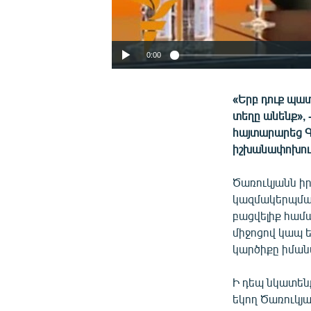
0:00
«Երբ դուք պատ
տեղը անենք»,
հայտարարեց Գա
իշխանափոխութ
Ծառուկյանն իր
կազմակերպման
բացվելիք համ
միջոցով կապ ե
կարծիքը իման
Ի դեպ նկատեն
եկող Ծառուկյա