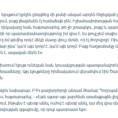
 ելույթում կրկին ընդգծեց մի քանի անգամ արդեն հնչեցված 
զում, բայց լճացմանն էլ համաձայն չեն: Իշխանափոխության 
ղեկավարը նաև հայտարարեց, թե չի շտապելու, բայց և պարտու
անի որ պատասխանատվությունը իմ վրա է, ես թույլ չեմ տալիս 
'չ իմ թիմից որևէ մեկի մատը փուշ մտնի, ո'չ էլ ժողովրդի: Ռի
ճար չկա` կա'մ այս կողմ է, կա'մ այն կողմ: Բայց հաղթանակը մ
 է, ապագան մերն է»:
իստում ելույթ ունեցան նաև կուսակցության պատգամավորն
դամները: Այդ ելույթները հիմնականում վերածվում էին Ծա
ն:
խկին նախարար, ԲՀԿ քաղխորհրդի անդամ Թամար Պողոսյան
, հայտարարեց. - «Եթե այսօր այս շարժման առանցքային լի
զում, ինչպես է պետք անել, ումով է պետք անել, դա մեզ վրա դնո
ւթյան զգացումը, որ դուք պատրաստ եք»: