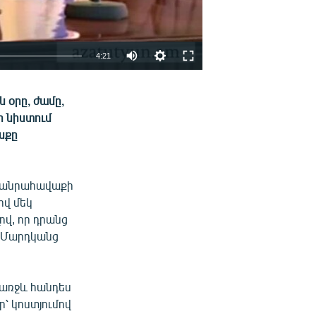
4:21
EMBED
ՏԱՐԱԾԵԼ
ն օրը, ժամը,
ի նիստում
սքը
ա հանրահավաքի
ով մեկ
վ, որ դրանց
 «Մարդկանց
 առջև հանդես
ր՝ կոստյումով