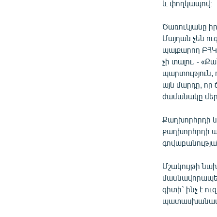
և փողկապով։
Ծառուկյանը իր
Մայդան չեն ու
պայքարող ԲՀԿ 
չի տալու. - «Ք
պարտություն, ո
այն մարդը, որ 
ժամանակը մերն
Քաղխորհրդի ն
քաղխորհրդի ան
գովաբանությա
Մշակույթի նա
մասնավորապես
գիտի` ինչ է ու
պատասխանատվո