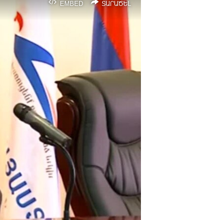
EMBED
ՏԱՐԱԾԵԼ