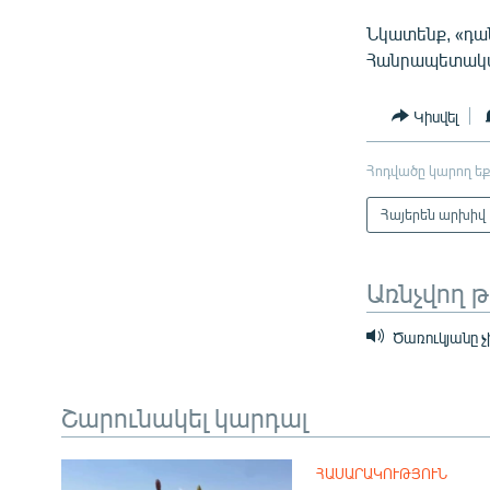
Նկատենք, «դա
Հանրապետական
Կիսվել
Հոդվածը կարող եք
Հայերեն արխիվ
Առնչվող 
Ծառուկյանը չի
Շարունակել կարդալ
ՀԱՍԱՐԱԿՈՒԹՅՈՒՆ