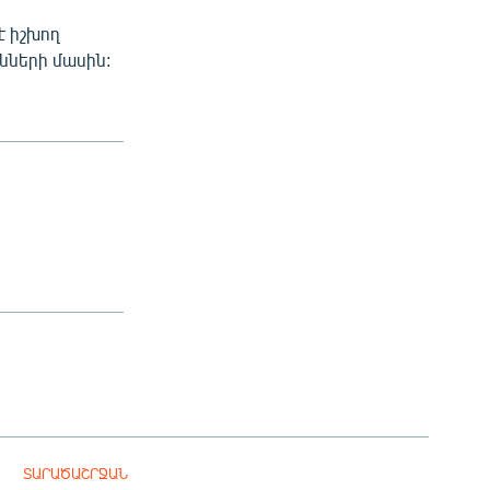
է իշխող
նների մասին:
ՏԱՐԱԾԱՇՐՋԱՆ