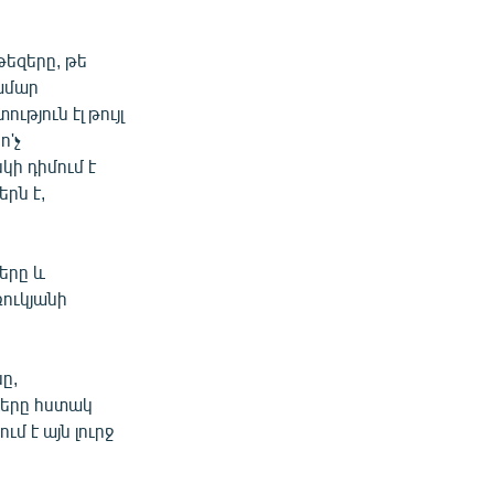
թեզերը, թե
համար
թյուն էլ թույլ
ո'չ
սկի դիմում է
երն է,
երը և
ռուկյանի
ը,
դերը հստակ
ւմ է այն լուրջ