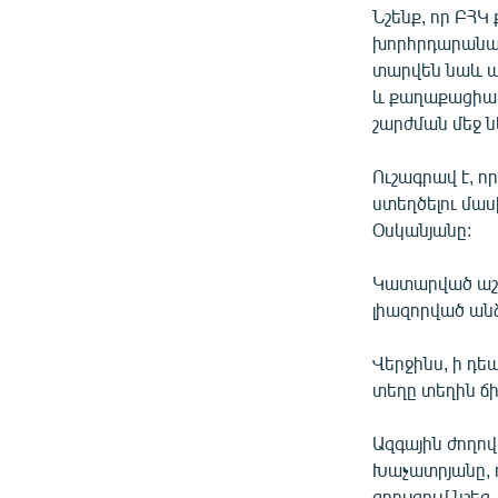
Նշենք, որ ԲՀԿ
խորհրդարանակ
տարվեն նաև 
և քաղաքացիակ
շարժման մեջ ն
Ուշագրավ է, ո
ստեղծելու մա
Օսկանյանը:
Կատարված աշխ
լիազորված անձ
Վերջինս, ի դե
տեղը տեղին ճ
Ազգային ժողո
Խաչատրյանը, 
զրույցում նշե