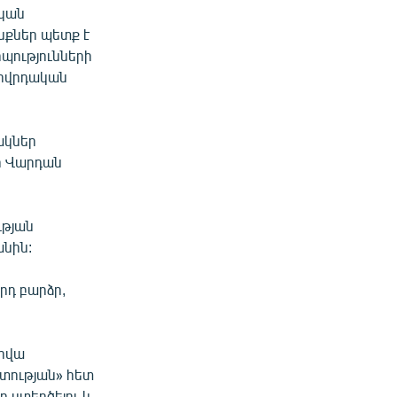
ական
քներ պետք է
ությունների
ղովրդական
յակներ
ր Վարդան
ւթյան
անին:
րդ բարձր,
յովա
ատության» հետ
ր ստեղծելու և