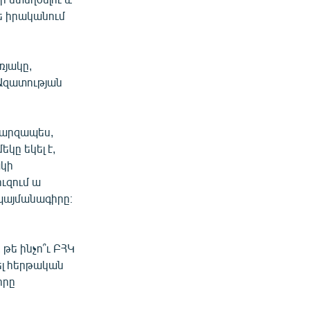
թե իրականում
ռյակը,
Ազատության
 պարզապես,
կը եկել է,
ակի
ւզում ա
պայմանագիրը։
 թե ինչո՞ւ ԲՀԿ
նել հերթական
որը