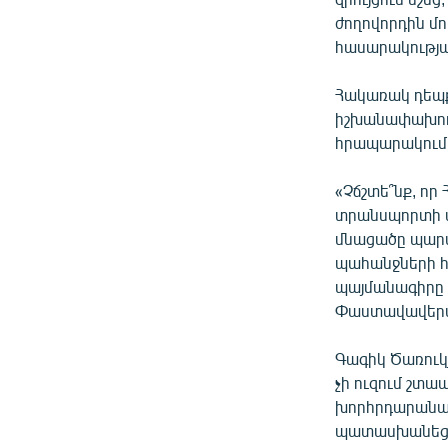
ժողովորդին մո
հասարակությա
Հակառակ դեպքո
իշխանափախութ
հրապարակում, 
«Չճշտե՞նք, որ
տրանսպորտի փո
մնացածը պարտա
պահանջների հ
պայմանագիրը 
Փաստավավերագ
Գագիկ Ծառուկյ
չի ուզում շտապ
խորհրդարանա
պատասխանեց. 