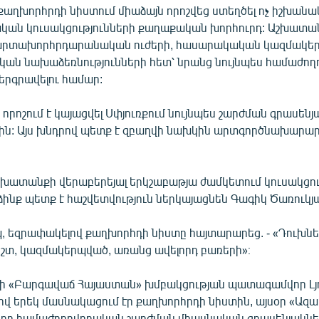
 քաղխորհրդի նիստում միաձայն որոշվեց ստեղծել ոչ իշխան
ան կուսակցությունների քաղաքական խորհուրդ: Աշխատան
արտախորհրդարանական ուժերի, հասարակական կազմակերպ
ան նախաձեռնությունների հետ՝ նրանց նույնպես համաժո
երգրավելու համար:
ր որոշում է կայացվել Սփյուռքում նույնպես շարժման գրասեն
սին: Այս խնդրով պետք է զբաղվի նախկին արտգործնախարա
ատանքի վերաբերեյալ երկշաբաթյա ժամկետում կուսակցո
ինք պետք է հաշվետվություն ներկայացնեն Գագիկ Ծառուկյ
պ, եզրափակելով քաղխորհդի նիստը հայտարարեց. - «Դուխնե
իշտ, կազմակերպված, առանց ավելորդ բառերի»։
վի «Բարգավաճ Հայաստան» խմբակցության պատագամվոր Լ
ով երեկ մասնակացում էր քաղխորհրդի նիստին, այսօր «Ազ
ց, որ համաժողովրդական շարժման միասնական գրասենյակնե