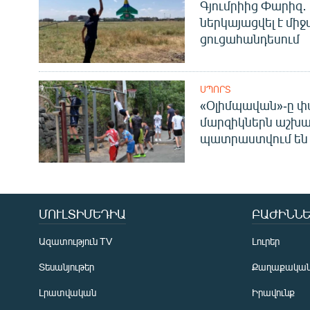
Գյումրիից Փարիզ․
ներկայացվել է մի
ցուցահանդեսում
ՍՊՈՐՏ
«Օլիմպավան»-ը փ
մարզիկներն աշխա
պատրաստվում են 
ՄՈՒԼՏԻՄԵԴԻԱ
ԲԱԺԻՆՆԵ
Ազատություն TV
Լուրեր
Տեսանյութեր
Քաղաքակա
Լրատվական
Իրավունք