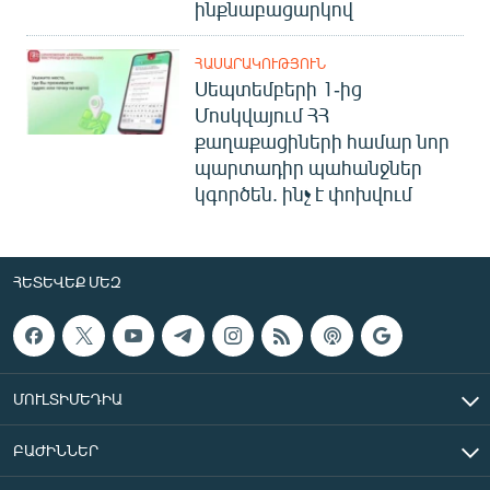
ինքնաբացարկով
ՀԱՍԱՐԱԿՈՒԹՅՈՒՆ
Սեպտեմբերի 1-ից
Մոսկվայում ՀՀ
քաղաքացիների համար նոր
պարտադիր պահանջներ
կգործեն. ինչ է փոխվում
ՀԵՏԵՎԵՔ ՄԵԶ
ՄՈՒԼՏԻՄԵԴԻԱ
ԲԱԺԻՆՆԵՐ