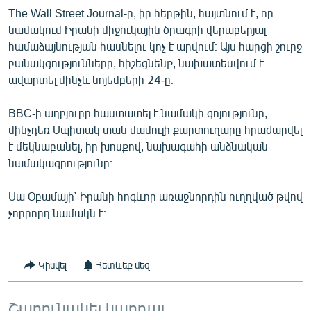
English
The Wall Street Journal-ը, իր հերթին, հայտնում է, որ
նամակում Իրանի միջուկային ծրագրի վերաբերյալ
Русский
համաձայնության հասնելու կոչ է արվում։ Այս հարցի շուրջ
բանակցությունները, հիշեցնենք, նախատեսվում է
ՀԵՏԵՎԵՔ ՄԵԶ
ավարտել մինչև նոյեմբերի 24-ը։
BBC-ի աղբյուրը հաստատել է նամակի գոյությունը,
մինչդեռ Սպիտակ տան մամուլի քարտուղարը հրաժարվել
է մեկնաբանել, իր խոսքով, նախագահի անձնական
նամակագրությունը։
«Ազատության» բոլոր կայքերը
Սա Օբամայի՝ Իրանի հոգևոր առաջնորդին ուղղված թվով
չորրորդ նամակն է։
Կիսվել
Հետևեք մեզ
Շարունակել կարդալ