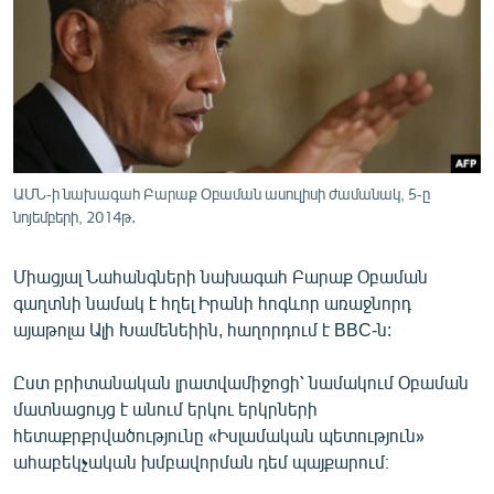
ՄԻՋԱԶԳԱՅԻՆ
ՄՇԱԿՈՒՅԹ
ՍՊՈՐՏ
ՄԵԿՆԱԲԱՆՈՒԹՅՈՒՆ
ՏՏ ԵՒ ԻՆՏԵՐՆԵՏ
ԱՄՆ-ի նախագահ Բարաք Օբաման ասուլիսի ժամանակ, 5-ը
ԿՈՐՈՆԱՎԻՐՈՒՍ
նոյեմբերի, 2014թ․
ԱՐԽԻՎ
Միացյալ Նահանգների նախագահ Բարաք Օբաման
ՏԵՍԱՆՅՈՒԹԵՐ
գաղտնի նամակ է հղել Իրանի հոգևոր առաջնորդ
այաթոլա Ալի Խամենեիին, հաղորդում է BBC-ն:
ԲԱՆԱՎԵՃ
ՁԳՏԵԼՈՎ ԼԱՎԱԳՈՒՅՆԻՆ
Ըստ բրիտանական լրատվամիջոցի՝ նամակում Օբաման
մատնացույց է անում երկու երկրների
ՓՈԴՔԱՍԹ
հետաքրքրվածությունը «Իսլամական պետություն»
ահաբեկչական խմբավորման դեմ պայքարում։
Հայերեն