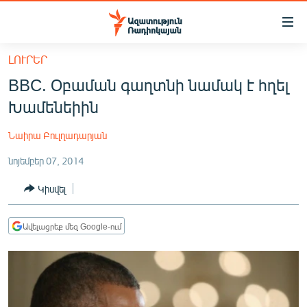
Մատչելիության
հղումներ
Անցնել
ԼՈՒՐԵՐ
հիմնական
ԱԶԱՏՈՒԹՅՈՒՆ TV
BBC. Օբաման գաղտնի նամակ է հղել
բովանդակությանը
ՀԱՅԱՍՏԱՆ
Անցնել
Խամենեիին
հիմնական
ՔԱՂԱՔԱԿԱՆ
մենյուին
Նաիրա Բուլղադարյան
ԸՆՏՐՈՒԹՅՈՒՆՆԵՐ 2026
Որոնում
նոյեմբեր 07, 2014
ԻՐԱՎՈՒՆՔ
Կիսվել
ՀԱՍԱՐԱԿՈՒԹՅՈՒՆ
ՏՆՏԵՍՈՒԹՅՈՒՆ
Ավելացրեք մեզ Google-ում
ՂԱՐԱԲԱՂ
ՊԱՏԵՐԱԶՄԻ 6 ՇԱԲԱԹՆԵՐԸ
ՏԱՐԱԾԱՇՐՋԱՆ