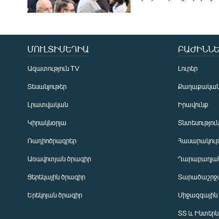
ՄՈՒԼՏԻՄԵԴԻԱ
ԲԱԺԻՆՆԵ
Ազատություն TV
Լուրեր
Տեսանյութեր
Քաղաքակա
Լրատվական
Իրավունք
Կիրակնօրյա
Տնտեսությու
Ռադիոծրագրեր
Հասարակութ
Առավոտյան ծրագիր
Ղարաբաղյան
Ցերեկային ծրագիր
Տարածաշրջ
Հայերեն
Երեկոյան ծրագիր
Միջազգային
English
ՏՏ և Ինտեր