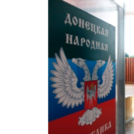
ՄԻՋԱԶԳԱՅԻՆ
ՄՇԱԿՈՒՅԹ
ՍՊՈՐՏ
ՄԵԿՆԱԲԱՆՈՒԹՅՈՒՆ
ՏՏ ԵՒ ԻՆՏԵՐՆԵՏ
ԿՈՐՈՆԱՎԻՐՈՒՍ
ԱՐԽԻՎ
ՏԵՍԱՆՅՈՒԹԵՐ
ԲԱՆԱՎԵՃ
ՁԳՏԵԼՈՎ ԼԱՎԱԳՈՒՅՆԻՆ
ՓՈԴՔԱՍԹ