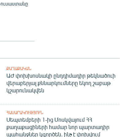
 Ռուսաստանը
ՔԱՂԱՔԱԿԱՆ
ԱԺ փոխխոսնակի ընդդիմադիր թեկնածուի
վերաբերյալ քննարկումները եկող շաբաթ
կշարունակվեն
ՀԱՍԱՐԱԿՈՒԹՅՈՒՆ
Սեպտեմբերի 1-ից Մոսկվայում ՀՀ
քաղաքացիների համար նոր պարտադիր
պահանջներ կգործեն. ինչ է փոխվում