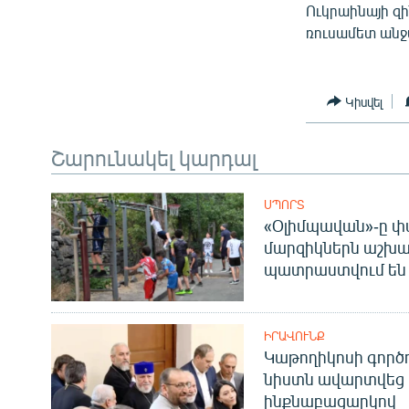
Ուկրաինայի զի
ռուսամետ անջ
Կիսվել
Շարունակել կարդալ
ՍՊՈՐՏ
«Օլիմպավան»-ը փ
մարզիկներն աշխա
պատրաստվում են 
ԻՐԱՎՈՒՆՔ
Կաթողիկոսի գոր
նիստն ավարտվեց
ինքնաբացարկով