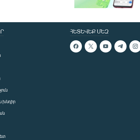
Ր
ՀԵՏԵՎԵՔ ՄԵԶ
ն
ն
յուն
 խնդիր
ան
նետ