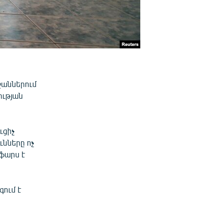
ջաններում
ության
ւցիչ
ւնները ոչ
ֆարս է
ում է