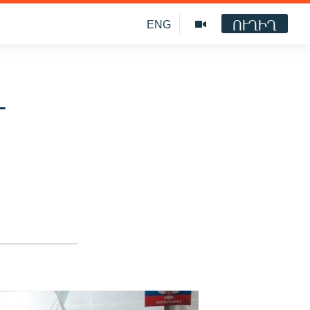
ՈՒՂԻՂ
ENG
և