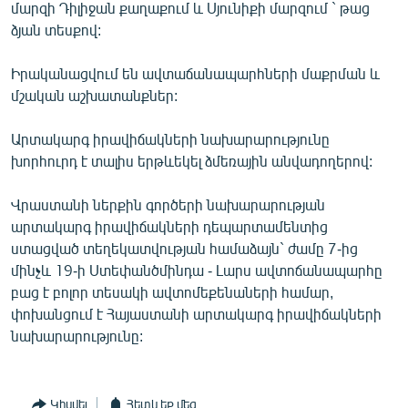
մարզի Դիլիջան քաղաքում և Սյունիքի մարզում ` թաց
English
ձյան տեսքով:
Русский
Իրականացվում են ավտաճանապարհների մաքրման և
մշական աշխատանքներ:
ՀԵՏԵՎԵՔ ՄԵԶ
Արտակարգ իրավիճակների նախարարությունը
խորհուրդ է տալիս երթևեկել ձմեռային անվադողերով:
Վրաստանի ներքին գործերի նախարարության
«Ազատության» բոլոր կայքերը
արտակարգ իրավիճակների դեպարտամենտից
ստացված տեղեկատվության համաձայն` ժամը 7-ից
մինչև 19-ի Ստեփանծմինդա - Լարս ավտոճանապարհը
բաց է բոլոր տեսակի ավտոմեքենաների համար,
փոխանցում է Հայաստանի արտակարգ իրավիճակների
նախարարությունը:
Կիսվել
Հետևեք մեզ