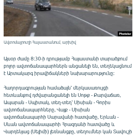
ՄԻՋԱԶԳԱՅԻՆ
ՄՇԱԿՈՒՅԹ
ՍՊՈՐՏ
ՄԵԿՆԱԲԱՆՈՒԹՅՈՒՆ
Ավտոմայրուղի Հայաստանում, արխիվ
ՏՏ ԵՒ ԻՆՏԵՐՆԵՏ
Այսօր ժամը 8:30-ի դրությամբ Հայաստանի տարածքում
ԿՈՐՈՆԱՎԻՐՈՒՍ
բոլոր ավտոճանապարհներն անցանելի են, տեղեկացնում
ԱՐԽԻՎ
է Արտակարգ իրավիճակների նախարարությունը:
ՏԵՍԱՆՅՈՒԹԵՐ
Հաղորդագրության համաձայն՝ մերկասառույցի
ԲԱՆԱՎԵՃ
հետևանքով դժվարանցանելի են Սոթք - Քարվաճառ,
Ապարան - Սպիտակ, տեղ-տեղ՝ Սիսիան - Գորիս
ՁԳՏԵԼՈՎ ԼԱՎԱԳՈՒՅՆԻՆ
ավտոճանապարհները, Վայք - Սիսիան
ՓՈԴՔԱՍԹ
ավտոճանապարհի Սարավանի հատվածը, Երևան -
Սևան ավտոճանապարհի Հրազդանի հատվածը և
Հայերեն
Վարդենյաց (Սելիմի) լեռնանցքը, տեղումներ կան Տավուշի