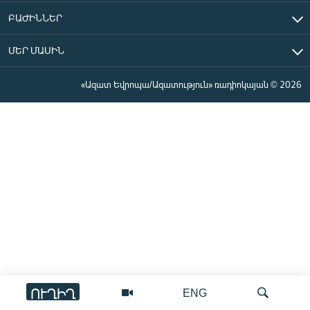
ԲԱԺԻՆՆԵՐ
ՄԵՐ ՄԱՍԻՆ
«Ազատ Եվրոպա/Ազատություն» ռադիոկայան © 2026
ՈՒՂԻՂ
ENG