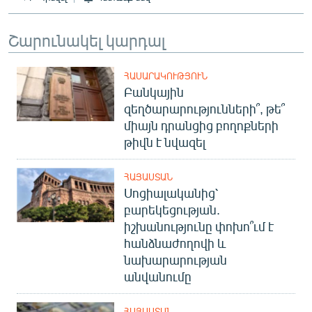
Շարունակել կարդալ
ՀԱՍԱՐԱԿՈՒԹՅՈՒՆ
Բանկային
զեղծարարությունների՞, թե՞
միայն դրանցից բողոքների
թիվն է նվազել
ՀԱՅԱՍՏԱՆ
Սոցիալականից՝
բարեկեցության.
իշխանությունը փոխո՞ւմ է
հանձնաժողովի և
նախարարության
անվանումը
ՀԱՅԱՍՏԱՆ