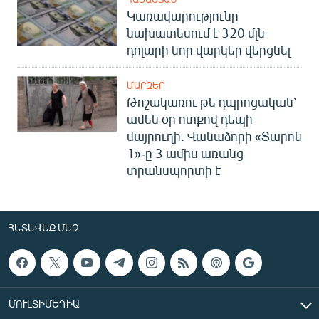
Կառավարությունը
նախատեսում է 320 մլն
դոլարի նոր վարկեր վերցնել
ՄԱՐԶԵՐ
Թոշակառու թե դպրոցական՝
ամեն օր ոտքով դեպի
մայրուղի. Վանաձորի «Տարոն
1»-ը 3 ամիս առանց
տրանսպորտի է
ՀԵՏԵՎԵՔ ՄԵԶ
ՄՈՒԼՏԻՄԵԴԻԱ