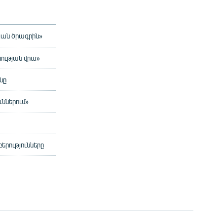
յան ծրագրին»
ության վրա»
նը
ւններում»
րությունները