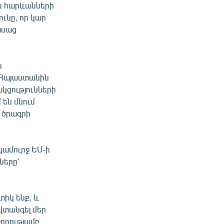
ան հարևանների
ունը, որ կար
ասաց
ն
 Հայաստանին
կցությունների
 են մնում
 ծրագրի
կամուրջ ԵՄ-ի
ները՝
տիկ ենք, և
վտանգել մեր
ջողությամբ