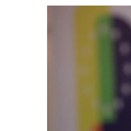
ՄԻՋԱԶԳԱՅԻՆ
ՄՇԱԿՈՒՅԹ
ՍՊՈՐՏ
ՄԵԿՆԱԲԱՆՈՒԹՅՈՒՆ
ՏՏ ԵՒ ԻՆՏԵՐՆԵՏ
ԿՈՐՈՆԱՎԻՐՈՒՍ
ԱՐԽԻՎ
ՏԵՍԱՆՅՈՒԹԵՐ
ԲԱՆԱՎԵՃ
ՁԳՏԵԼՈՎ ԼԱՎԱԳՈՒՅՆԻՆ
ՓՈԴՔԱՍԹ