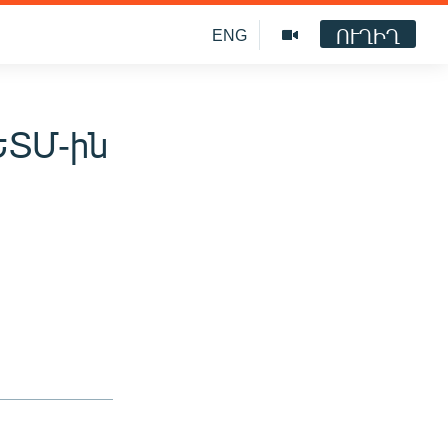
ՈՒՂԻՂ
ENG
ԵՏՄ-ին