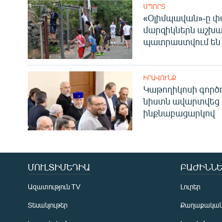
ՍՊՈՐՏ
«Օլիմպավան»-ը փ
մարզիկներն աշխա
պատրաստվում են 
ԻՐԱՎՈՒՆՔ
Կաթողիկոսի գոր
նիստն ավարտվեց
ինքնաբացարկով
ՄՈՒԼՏԻՄԵԴԻԱ
ԲԱԺԻՆՆԵ
Ազատություն TV
Լուրեր
Տեսանյութեր
Քաղաքակա