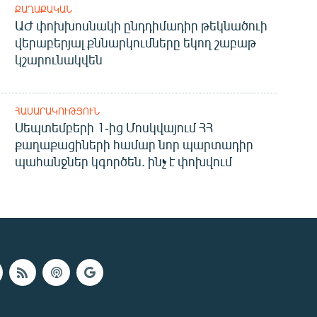
ՔԱՂԱՔԱԿԱՆ
ԱԺ փոխխոսնակի ընդդիմադիր թեկնածուի
վերաբերյալ քննարկումները եկող շաբաթ
կշարունակվեն
ՀԱՍԱՐԱԿՈՒԹՅՈՒՆ
Սեպտեմբերի 1-ից Մոսկվայում ՀՀ
քաղաքացիների համար նոր պարտադիր
պահանջներ կգործեն. ինչ է փոխվում