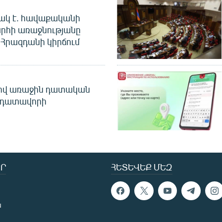
ակ է. հավաքականի
րհի առաջնությանը
Հրազդանի կիրճում
ծով առաջին դատական
 դատավորի
Ր
ՀԵՏԵՎԵՔ ՄԵԶ
ն