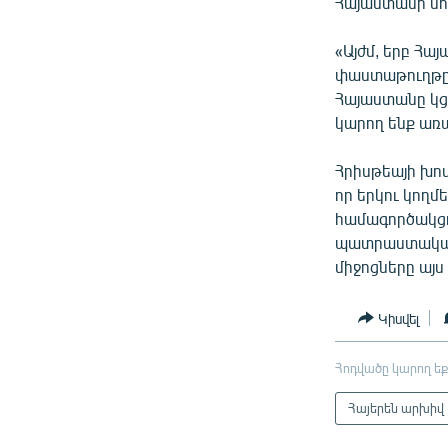
Հայաստանի նո
«Այժմ, երբ Հա
փաստաթուղթը, 
Հայաստանը կց
կարող ենք առ
Հրիսթեայի խոս
որ երկու կողմ
համագործակցու
պատրաստակամո
միջոցները այս
Կիսվել
Հոդվածը կարող եք
Հայերեն արխիվ