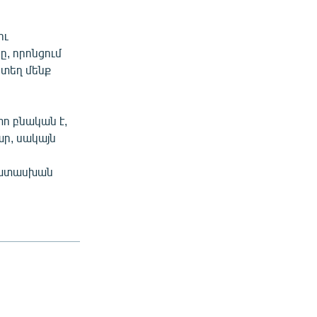
ու
ը, որոնցում
րտեղ մենք
տո բնական է,
ար, սակայն
ապատասխան