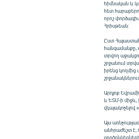
հիմնական և կա
հետ հարաբերու
որոշ փորձագիտ
Հրիսթեան։
Ըստ Հայաստան
հանգամանքը, 
տրվող աջակցո
շրջանում տրվա
իրենց կողմից
շրջանակներու
Արդյոք Եվրամի
և ԵՏՄ-ի միջև
վկայակոչելով 
Այս առնչությա
անհրաժեշտ է, 
գործընկերների