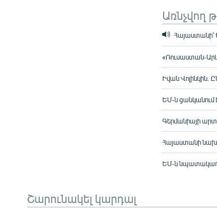
Առնչվող 
Հայաստանի՝ Ե
«Ռուսաստան-Արև
Իվան Վոլինկին. 
ԵՄ-ն ցանկանում է
Գերմանիայի արտ
Հայաստանի նախա
ԵՄ-ն նպատակադր
Շարունակել կարդալ