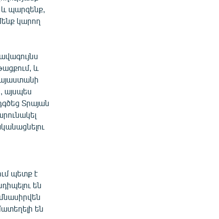
 և պարզենք,
մենք կարող
լավագույնս
թացքում, և
 Հայաստանի
, այսպես
դգծեց Տրայան
արունակել
ականացնելու
ւմ պետք է
նդիպելու են
ւմնասիրվեն
մատեղելի են