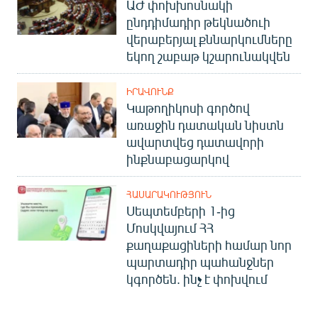
ԱԺ փոխխոսնակի
ընդդիմադիր թեկնածուի
վերաբերյալ քննարկումները
եկող շաբաթ կշարունակվեն
ԻՐԱՎՈՒՆՔ
Կաթողիկոսի գործով
առաջին դատական նիստն
ավարտվեց դատավորի
ինքնաբացարկով
ՀԱՍԱՐԱԿՈՒԹՅՈՒՆ
Սեպտեմբերի 1-ից
Մոսկվայում ՀՀ
քաղաքացիների համար նոր
պարտադիր պահանջներ
կգործեն. ինչ է փոխվում