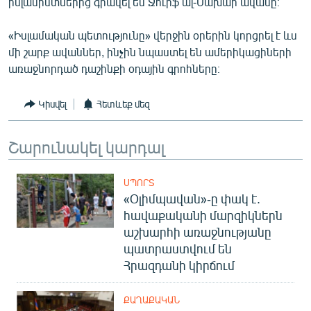
իսլամիստներից գրավել են Ջուրֆ ալ-Սախար ավանը։
English
«Իսլամական պետությունը» վերջին օրերին կորցրել է ևս
Русский
մի շարք ավաններ, ինչին նպաստել են ամերիկացիների
առաջնորդած դաշինքի օդային գրոհները։
ՀԵՏԵՎԵՔ ՄԵԶ
Կիսվել
Հետևեք մեզ
Շարունակել կարդալ
«Ազատության» բոլոր կայքերը
ՍՊՈՐՏ
«Օլիմպավան»-ը փակ է.
հավաքականի մարզիկներն
աշխարհի առաջնությանը
պատրաստվում են
Հրազդանի կիրճում
ՔԱՂԱՔԱԿԱՆ