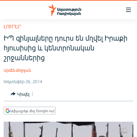
Մատչելիության
հղումներ
Անցնել
ԼՈՒՐԵՐ
հիմնական
ԱԶԱՏՈՒԹՅՈՒՆ TV
ԻՊ զինյալները դուրս են մղվել Իրաքի
բովանդակությանը
ՀԱՅԱՍՏԱՆ
Անցնել
հյուսիսից և կենտրոնական
հիմնական
ՔԱՂԱՔԱԿԱՆ
շրջաններից
մենյուին
ԸՆՏՐՈՒԹՅՈՒՆՆԵՐ 2026
Որոնում
Արմեն Քոլոյան
ԻՐԱՎՈՒՆՔ
հոկտեմբեր 26, 2014
ՀԱՍԱՐԱԿՈՒԹՅՈՒՆ
Կիսվել
ՏՆՏԵՍՈՒԹՅՈՒՆ
ՂԱՐԱԲԱՂ
Ավելացրեք մեզ Google-ում
ՊԱՏԵՐԱԶՄԻ 6 ՇԱԲԱԹՆԵՐԸ
ՏԱՐԱԾԱՇՐՋԱՆ