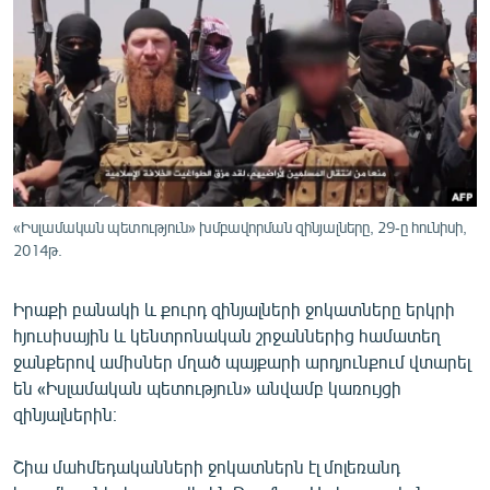
ՄԻՋԱԶԳԱՅԻՆ
ՄՇԱԿՈՒՅԹ
ՍՊՈՐՏ
ՄԵԿՆԱԲԱՆՈՒԹՅՈՒՆ
ՏՏ ԵՒ ԻՆՏԵՐՆԵՏ
ԿՈՐՈՆԱՎԻՐՈՒՍ
«Իսլամական պետություն» խմբավորման զինյալները, 29-ը հունիսի,
2014թ.
ԱՐԽԻՎ
ՏԵՍԱՆՅՈՒԹԵՐ
Իրաքի բանակի և քուրդ զինյալների ջոկատները երկրի
ԲԱՆԱՎԵՃ
հյուսիսային և կենտրոնական շրջաններից համատեղ
ջանքերով ամիսներ մղած պայքարի արդյունքում վտարել
ՁԳՏԵԼՈՎ ԼԱՎԱԳՈՒՅՆԻՆ
են «Իսլամական պետություն» անվամբ կառույցի
ՓՈԴՔԱՍԹ
զինյալներին։
Շիա մահմեդականների ջոկատներն էլ մոլեռանդ
Հայերեն