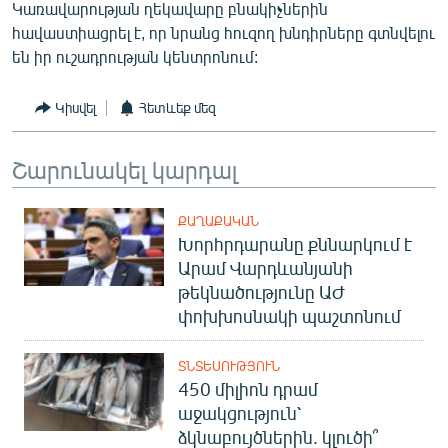
Կառավարության ղեկավարը բնակիչներին
English
հավաստիացրել է, որ նրանց հուզող խնդիրները գտնվելու
Русский
են իր ուշադրության կենտրոնում:
ՀԵՏԵՎԵՔ ՄԵԶ
Կիսվել
Հետևեք մեզ
Շարունակել կարդալ
ՔԱՂԱՔԱԿԱՆ
Խորհրդարանը քննարկում է
«Ազատության» բոլոր կայքերը
Արամ Վարդևանյանի
թեկնածությունը ԱԺ
փոխխոսնակի պաշտոնում
ՏՆՏԵՍՈՒԹՅՈՒՆ
450 միլիոն դրամ
աջակցություն՝
ձկնաբույծներին. կլուծի՞