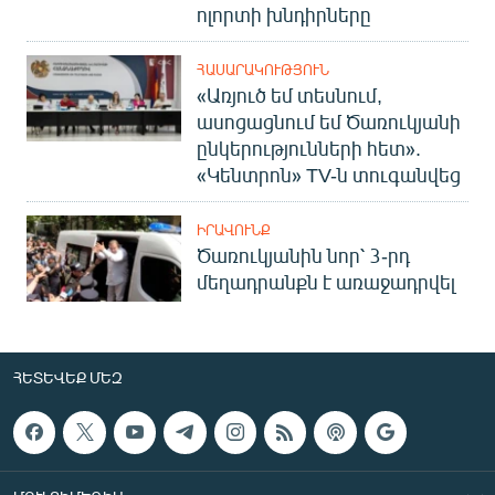
ոլորտի խնդիրները
ՀԱՍԱՐԱԿՈՒԹՅՈՒՆ
«Առյուծ եմ տեսնում,
ասոցացնում եմ Ծառուկյանի
ընկերությունների հետ».
«Կենտրոն» TV-ն տուգանվեց
ԻՐԱՎՈՒՆՔ
Ծառուկյանին նոր՝ 3-րդ
մեղադրանքն է առաջադրվել
ՀԵՏԵՎԵՔ ՄԵԶ