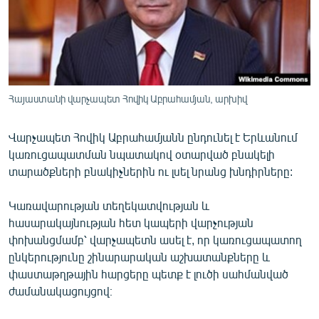
ՄԻՋԱԶԳԱՅԻՆ
ՄՇԱԿՈՒՅԹ
ՍՊՈՐՏ
ՄԵԿՆԱԲԱՆՈՒԹՅՈՒՆ
Հայաստանի վարչապետ Հովիկ Աբրահամյան, արխիվ
ՏՏ ԵՒ ԻՆՏԵՐՆԵՏ
Վարչապետ Հովիկ Աբրահամյանն ընդունել է Երևանում
ԿՈՐՈՆԱՎԻՐՈՒՍ
կառուցապատման նպատակով օտարված բնակելի
ԱՐԽԻՎ
տարածքների բնակիչներին ու լսել նրանց խնդիրները:
ՏԵՍԱՆՅՈՒԹԵՐ
Կառավարության տեղեկատվության և
ԲԱՆԱՎԵՃ
հասարակայնության հետ կապերի վարչության
փոխանցմամբ՝ վարչապետն ասել է, որ կառուցապատող
ՁԳՏԵԼՈՎ ԼԱՎԱԳՈՒՅՆԻՆ
ընկերությունը շինարարական աշխատանքները և
ՓՈԴՔԱՍԹ
փաստաթղթային հարցերը պետք է լուծի սահմանված
ժամանակացույցով։
Հայերեն