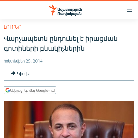
Մատչելիության
հղումներ
Անցնել
ԼՈՒՐԵՐ
հիմնական
ԱԶԱՏՈՒԹՅՈՒՆ TV
Վարչապետն ընդունել է իրացման
բովանդակությանը
ՀԱՅԱՍՏԱՆ
Անցնել
գոտիների բնակիչներին
հիմնական
ՔԱՂԱՔԱԿԱՆ
մենյուին
հոկտեմբեր 25, 2014
ԸՆՏՐՈՒԹՅՈՒՆՆԵՐ 2026
Որոնում
Կիսվել
ԻՐԱՎՈՒՆՔ
ՀԱՍԱՐԱԿՈՒԹՅՈՒՆ
Ավելացրեք մեզ Google-ում
ՏՆՏԵՍՈՒԹՅՈՒՆ
ՂԱՐԱԲԱՂ
ՊԱՏԵՐԱԶՄԻ 6 ՇԱԲԱԹՆԵՐԸ
ՏԱՐԱԾԱՇՐՋԱՆ