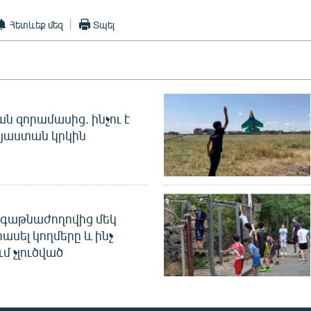
Հետևեք մեզ
Տպել
 զորամասից. ինչու է
այաստան կրկին
գաթնաժողովից մեկ
հասել կողմերը և ինչ
ւմ չլուծված