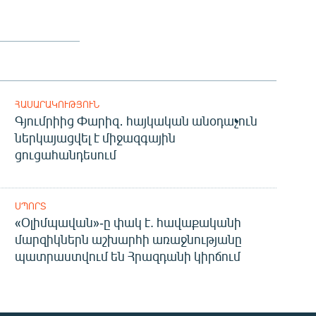
ՀԱՍԱՐԱԿՈՒԹՅՈՒՆ
Գյումրիից Փարիզ․ հայկական անօդաչուն
ներկայացվել է միջազգային
ցուցահանդեսում
ՍՊՈՐՏ
«Օլիմպավան»-ը փակ է. հավաքականի
մարզիկներն աշխարհի առաջնությանը
պատրաստվում են Հրազդանի կիրճում