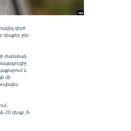
րակից զերծ
ր դեպքեր չեն
լիսի ժամանակ
կայացուցիչ
 պայքարում և
յն մի
ույնպես
ում,
ն 20 դեպք, 8-