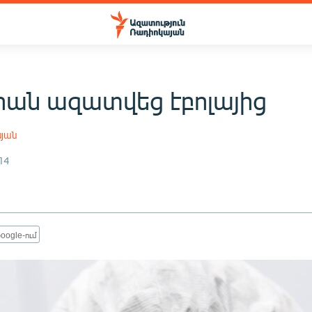
իան ազատվեց էբոլայից
սյան
14
oogle-ում