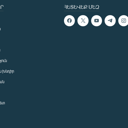
Ր
ՀԵՏԵՎԵՔ ՄԵԶ
ն
ն
յուն
 խնդիր
ան
նետ