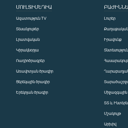
ՄՈՒԼՏԻՄԵԴԻԱ
ԲԱԺԻՆՆԵ
Ազատություն TV
Լուրեր
Տեսանյութեր
Քաղաքակա
Լրատվական
Իրավունք
Կիրակնօրյա
Տնտեսությու
Ռադիոծրագրեր
Հասարակութ
Առավոտյան ծրագիր
Ղարաբաղյան
Ցերեկային ծրագիր
Տարածաշրջ
Հայերեն
Երեկոյան ծրագիր
Միջազգային
English
ՏՏ և Ինտեր
Русский
Մշակույթ
ՀԵՏԵՎԵՔ ՄԵԶ
Արխիվ