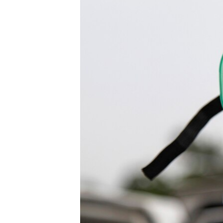
ՄԻՋԱԶԳԱՅԻՆ
ՄՇԱԿՈՒՅԹ
ՍՊՈՐՏ
ՄԵԿՆԱԲԱՆՈՒԹՅՈՒՆ
ՏՏ ԵՒ ԻՆՏԵՐՆԵՏ
ԿՈՐՈՆԱՎԻՐՈՒՍ
ԱՐԽԻՎ
ՏԵՍԱՆՅՈՒԹԵՐ
ԲԱՆԱՎԵՃ
ՁԳՏԵԼՈՎ ԼԱՎԱԳՈՒՅՆԻՆ
ՓՈԴՔԱՍԹ