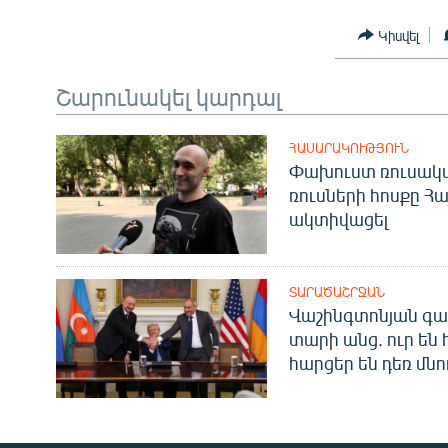
Կիսվել
Շարունակել կարդալ
ՀԱՍԱՐԱԿՈՒԹՅՈՒՆ
Փախուստ ռուսական
ռուսների հոսքը Հ
ակտիվացել
ՏԱՐԱԾԱՇՐՋԱՆ
Վաշինգտոնյան գա
տարի անց. ուր են 
հարցեր են դեռ մնո