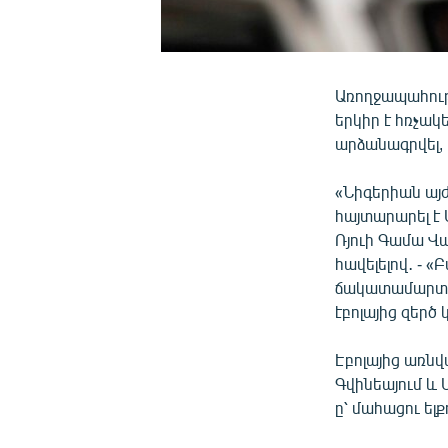
Առողջապահութ
երկիր է հռչակ
արձանագրվել,
«Նիգերիան այժ
հայտարարել է
Ռյուի Գամա Վա
հավելելով․ - «
ճակատամարտու
էբոլայից զերծ 
Էբոլայից առնվ
Գվինեայում և 
ը՝ մահացու ելք