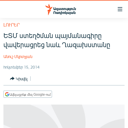
Մատչելիության
հղումներ
Անցնել
ԼՈՒՐԵՐ
հիմնական
ԱԶԱՏՈՒԹՅՈՒՆ TV
ԵՏՄ ստեղծման պայմանագիրը
բովանդակությանը
ՀԱՅԱՍՏԱՆ
Անցնել
վավերացրեց նաև Ղազախստանը
հիմնական
ՔԱՂԱՔԱԿԱՆ
մենյուին
Անուշ Մկրտչյան
ԸՆՏՐՈՒԹՅՈՒՆՆԵՐ 2026
Որոնում
հոկտեմբեր 15, 2014
ԻՐԱՎՈՒՆՔ
Կիսվել
ՀԱՍԱՐԱԿՈՒԹՅՈՒՆ
ՏՆՏԵՍՈՒԹՅՈՒՆ
Ավելացրեք մեզ Google-ում
ՂԱՐԱԲԱՂ
ՊԱՏԵՐԱԶՄԻ 6 ՇԱԲԱԹՆԵՐԸ
ՏԱՐԱԾԱՇՐՋԱՆ