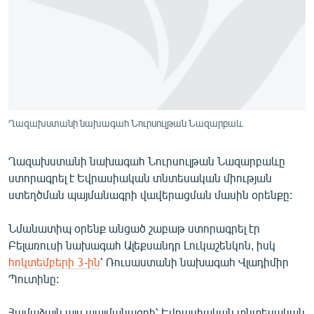
ՄԻՋԱԶԳԱՅԻՆ
ՄՇԱԿՈՒՅԹ
ՍՊՈՐՏ
ՄԵԿՆԱԲԱՆՈՒԹՅՈՒՆ
ՏՏ ԵՒ ԻՆՏԵՐՆԵՏ
Ղազախստանի նախագահ Նուրսուլթան Նազարբաև
ԿՈՐՈՆԱՎԻՐՈՒՍ
Ղազախստանի նախագահ Նուրսուլթան Նազարբաևը
ԱՐԽԻՎ
ստորագրել է Եվրասիական տնտեսական միության
ՏԵՍԱՆՅՈՒԹԵՐ
ստեղծման պայմանագրի վավերացման մասին օրենքը:
ԲԱՆԱՎԵՃ
Նմանատիպ օրենք անցած շաբաթ ստորագրել էր
ՁԳՏԵԼՈՎ ԼԱՎԱԳՈՒՅՆԻՆ
Բելառուսի նախագահ Ալեքսանդր Լուկաշենկոն, իսկ
հոկտեմբերի 3-ին
՝ Ռուսաստանի նախագահ Վլադիմիր
ՓՈԴՔԱՍԹ
Պուտինը:
Հայերեն
Համաձայն այս պայմանագրի՝ Եվրասիական տնտեսական