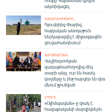
հոսքը Հայաստան կրկին
ակտիվացել
ՀԱՍԱՐԱԿՈՒԹՅՈՒՆ
Գյումրիից Փարիզ․
հայկական անօդաչուն
ներկայացվել է միջազգային
ցուցահանդեսում
ՏԱՐԱԾԱՇՐՋԱՆ
Վաշինգտոնյան
գագաթնաժողովից մեկ
տարի անց. ուր են հասել
կողմերը և ինչ հարցեր են դեռ
մնում չլուծված
ՍՊՈՐՏ
«Օլիմպավան»-ը փակ է.
հավաքականի մարզիկներն