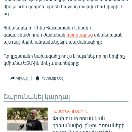
English
միությունը կգործի արդեն հաջորդ տարվա հունվարի 1-
ից:
Русский
Հոկտեմբերի 10-ին Հայաստանը Մինսկի
ՀԵՏԵՎԵՔ ՄԵԶ
գագաթնաժողովի ժամանակ
ստորագրեց
տնտեսական
այս դաշինքին անդամակցելու պայմանագիրը:
Ղրղըզստանի նախագահը հույս է հայտնել, որ իր երկիրը
կմիանա ԵՏՄ-ին մինչև տարեվերջ:
«Ազատության» բոլոր կայքերը
Կիսվել
Հետևեք մեզ
Շարունակել կարդալ
ՀԱՍԱՐԱԿՈՒԹՅՈՒՆ
Փախուստ ռուսական
զորամասից. ինչու է ռուսների