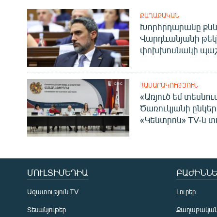
ՔԱՂԱՔԱԿԱՆ
Խորհրդարանը քնն
Վարդևանյանի թեկ
փոխխոսնակի պաշ
ՀԱՍԱՐԱԿՈՒԹՅՈՒՆ
«Առյուծ եմ տեսնու
Ծառուկյանի ընկեր
«Կենտրոն» TV-ն տ
ՄՈՒԼՏԻՄԵԴԻԱ
ԲԱԺԻՆՆԵ
Ազատություն TV
Լուրեր
Տեսանյութեր
Քաղաքակա