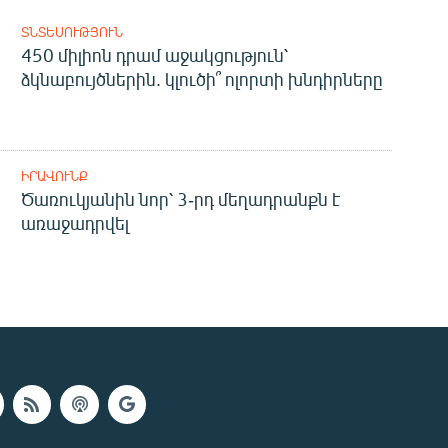
ՏՆՏԵՍՈՒԹՅՈՒՆ
450 միլիոն դրամ աջակցություն՝
ձկնաբույծներին. կլուծի՞ ոլորտի խնդիրները
ԻՐԱՎՈՒՆՔ
Ծառուկյանին նոր՝ 3-րդ մեղադրանքն է
առաջադրվել