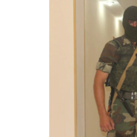
ՄԻՋԱԶԳԱՅԻՆ
ՄՇԱԿՈՒՅԹ
ՍՊՈՐՏ
ՄԵԿՆԱԲԱՆՈՒԹՅՈՒՆ
ՏՏ ԵՒ ԻՆՏԵՐՆԵՏ
ԿՈՐՈՆԱՎԻՐՈՒՍ
ԱՐԽԻՎ
ՏԵՍԱՆՅՈՒԹԵՐ
ԲԱՆԱՎԵՃ
ՁԳՏԵԼՈՎ ԼԱՎԱԳՈՒՅՆԻՆ
ՓՈԴՔԱՍԹ