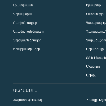
Լրատվական
Իրավունք
Կիրակնօրյա
Տնտեսությու
Ռադիոծրագրեր
Հասարակութ
Առավոտյան ծրագիր
Ղարաբաղյան
Ցերեկային ծրագիր
Տարածաշրջ
Հայերեն
Երեկոյան ծրագիր
Միջազգային
English
ՏՏ և Ինտեր
Русский
Մշակույթ
ՀԵՏԵՎԵՔ ՄԵԶ
Արխիվ
ՄԵՐ ՄԱՍԻՆ
«Ազատություն» ռ/կ
Կապը մեզ հ