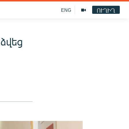
ՈՒՂԻՂ
ENG
ձվեց