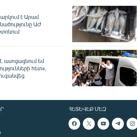
արկում է Արամ
նածությունը ԱԺ
տոնում
մ, ասոցացնում եմ
ությունների հետ».
ուգանվեց
Ր
ՀԵՏԵՎԵՔ ՄԵԶ
ն