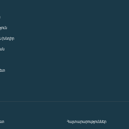
ն
յուն
 խնդիր
ան
նետ
ետ
Հայտարարություններ