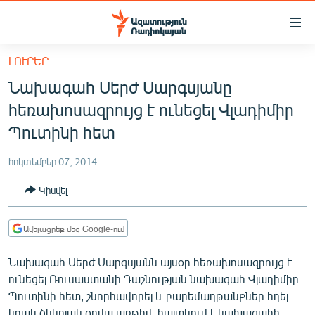
Մատչելիության
հղումներ
Անցնել
ԼՈՒՐԵՐ
հիմնական
ԱԶԱՏՈՒԹՅՈՒՆ TV
Նախագահ Սերժ Սարգսյանը
բովանդակությանը
ՀԱՅԱՍՏԱՆ
Անցնել
հեռախոսազրույց է ունեցել Վլադիմիր
հիմնական
ՔԱՂԱՔԱԿԱՆ
Պուտինի հետ
մենյուին
ԸՆՏՐՈՒԹՅՈՒՆՆԵՐ 2026
Որոնում
հոկտեմբեր 07, 2014
ԻՐԱՎՈՒՆՔ
Կիսվել
ՀԱՍԱՐԱԿՈՒԹՅՈՒՆ
ՏՆՏԵՍՈՒԹՅՈՒՆ
Ավելացրեք մեզ Google-ում
ՂԱՐԱԲԱՂ
Նախագահ Սերժ Սարգսյանն այսօր հեռախոսազրույց է
ՊԱՏԵՐԱԶՄԻ 6 ՇԱԲԱԹՆԵՐԸ
ունեցել Ռուսաստանի Դաշնության նախագահ Վլադիմիր
Պուտինի հետ, շնորհավորել և բարեմաղթանքներ հղել
ՏԱՐԱԾԱՇՐՋԱՆ
նրան ծննդյան օրվա առթիվ, հայտնում է նախագահի