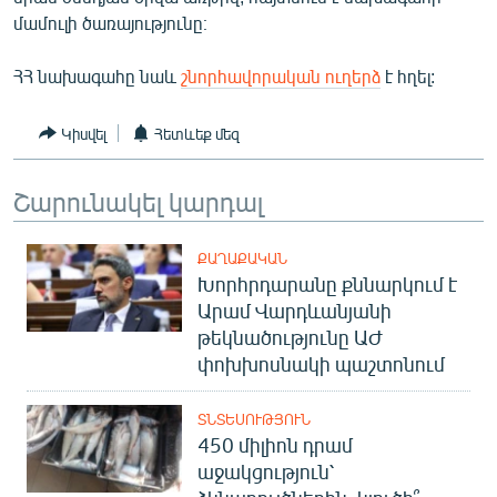
ՄԻՋԱԶԳԱՅԻՆ
մամուլի ծառայությունը։
ՄՇԱԿՈՒՅԹ
ՀՀ նախագահը նաև
շնորհավորական ուղերձ
է հղել:
ՍՊՈՐՏ
Կիսվել
Հետևեք մեզ
ՄԵԿՆԱԲԱՆՈՒԹՅՈՒՆ
ՏՏ ԵՒ ԻՆՏԵՐՆԵՏ
Շարունակել կարդալ
ԿՈՐՈՆԱՎԻՐՈՒՍ
ԱՐԽԻՎ
ՔԱՂԱՔԱԿԱՆ
Խորհրդարանը քննարկում է
ՏԵՍԱՆՅՈՒԹԵՐ
Արամ Վարդևանյանի
թեկնածությունը ԱԺ
ԲԱՆԱՎԵՃ
փոխխոսնակի պաշտոնում
ՁԳՏԵԼՈՎ ԼԱՎԱԳՈՒՅՆԻՆ
ՓՈԴՔԱՍԹ
ՏՆՏԵՍՈՒԹՅՈՒՆ
450 միլիոն դրամ
աջակցություն՝
Հայերեն