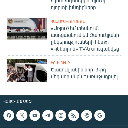
ձկնաբույծներին. կլուծի՞
English
ոլորտի խնդիրները
Русский
ՀԱՍԱՐԱԿՈՒԹՅՈՒՆ
«Առյուծ եմ տեսնում,
ՀԵՏԵՎԵՔ ՄԵԶ
ասոցացնում եմ Ծառուկյանի
ընկերությունների հետ».
«Կենտրոն» TV-ն տուգանվեց
ԻՐԱՎՈՒՆՔ
Ծառուկյանին նոր՝ 3-րդ
«Ազատության» բոլոր կայքերը
մեղադրանքն է առաջադրվել
ՀԵՏԵՎԵՔ ՄԵԶ