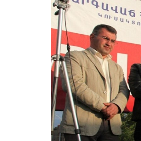
ՄԻՋԱԶԳԱՅԻՆ
ՄՇԱԿՈՒՅԹ
ՍՊՈՐՏ
ՄԵԿՆԱԲԱՆՈՒԹՅՈՒՆ
ՏՏ ԵՒ ԻՆՏԵՐՆԵՏ
ԿՈՐՈՆԱՎԻՐՈՒՍ
ԱՐԽԻՎ
ՏԵՍԱՆՅՈՒԹԵՐ
ԲԱՆԱՎԵՃ
ՁԳՏԵԼՈՎ ԼԱՎԱԳՈՒՅՆԻՆ
ՓՈԴՔԱՍԹ