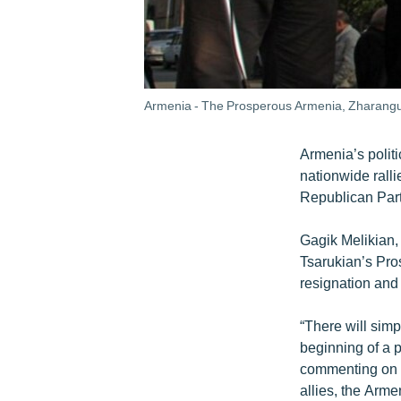
Armenia - The Prosperous Armenia, Zharanguty
Armenia’s politi
nationwide ralli
Republican Par
Gagik Melikian, 
Tsarukian’s Pro
resignation and 
“There will simpl
beginning of a 
commenting on t
allies, the Arm