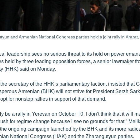
un and Armenian National Congress parties hold a joint rally in Ararat
cal leadership sees no serious threat to its hold on power eman
es held by three leading opposition forces, a senior lawmaker fr
ty (HHK) said on Monday.
the secretary of the HHK’s parliamentary faction, insisted that 
sperous Armenian (BHK) will not strive for President Serzh Sark
opt for nonstop rallies in support of that demand.
y be a rally in Yerevan on October 10. I don’t think that it will m
push for regime change because I see no grounds for that,” Melik
he ongoing campaign launched by the BHK and its more radica
enian National Congress (HAK) and the Zharangutyun parties.