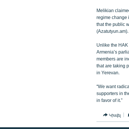
Melikian claimed
regime change in
that the public
(Azatutyun.am).
Unlike the HAK 
Armenia’s parlia
members are incr
that are taking 
in Yerevan.
“We want radica
supporters in th
in favor of it.”
Կիսվել