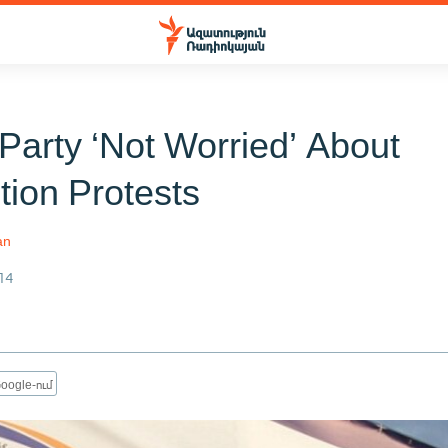
Party ‘Not Worried’ About
tion Protests
an
14
oogle-ում