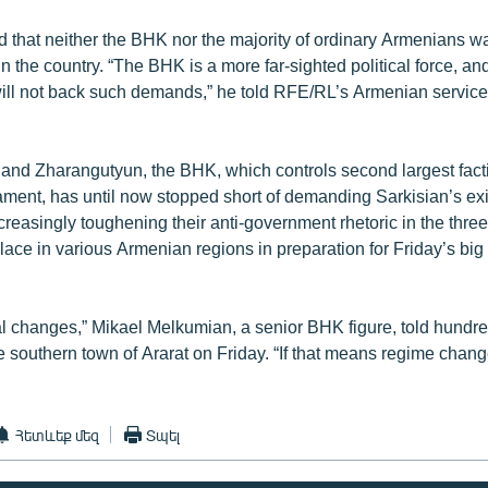
 that neither the BHK nor the majority of ordinary Armenians wan
 the country. “The BHK is a more far-sighted political force, and
 will not back such demands,” he told RFE/RL’s Armenian servic
and Zharangutyun, the BHK, which controls second largest fact
ment, has until now stopped short of demanding Sarkisian’s exit. 
easingly toughening their anti-government rhetoric in the three-
place in various Armenian regions in preparation for Friday’s bi
l changes,” Mikael Melkumian, a senior BHK figure, told hundre
e southern town of Ararat on Friday. “If that means regime chan
Հետևեք մեզ
Տպել