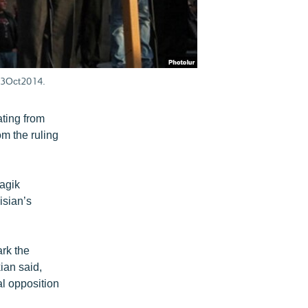
, 3Oct2014.
ating from
om the ruling
Gagik
isian’s
ark the
ian said,
l opposition