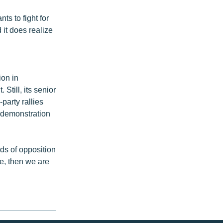
ts to fight for
 it does realize
e
ion in
Still, its senior
party rallies
g demonstration
ds of opposition
ge, then we are