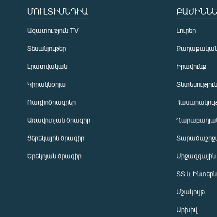
ՄՈՒԼՏԻՄԵԴԻԱ
ԲԱԺԻՆՆԵ
Ազատություն TV
Լուրեր
Տեսանյութեր
Քաղաքակա
Լրատվական
Իրավունք
Կիրակնօրյա
Տնտեսությու
Ռադիոծրագրեր
Հասարակութ
Առավոտյան ծրագիր
Ղարաբաղյան
Ցերեկային ծրագիր
Տարածաշրջ
Հայերեն
Երեկոյան ծրագիր
Միջազգային
English
ՏՏ և Ինտեր
Русский
Մշակույթ
ՀԵՏԵՎԵՔ ՄԵԶ
Արխիվ