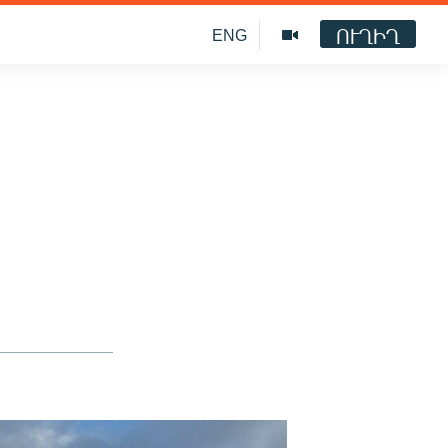
ՈՒՂԻՂ
ENG