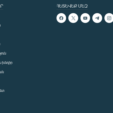
Ր
ՀԵՏԵՎԵՔ ՄԵԶ
ն
ն
յուն
 խնդիր
ան
նետ