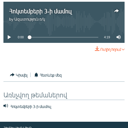
ՄԻՋԱԶԳԱՅԻՆ
Հոկտեմբերի 3-ի մամուլ
ՄՇԱԿՈՒՅԹ
by
Ազատություն ռ/կ
No media source currently available
ՍՊՈՐՏ
ՄԵԿՆԱԲԱՆՈՒԹՅՈՒՆ
0:00
4:19
ՏՏ ԵՒ ԻՆՏԵՐՆԵՏ
Ուղիղ հղում
ԿՈՐՈՆԱՎԻՐՈՒՍ
ԱՐԽԻՎ
Կիսվել
Հետևեք մեզ
ՏԵՍԱՆՅՈՒԹԵՐ
ԲԱՆԱՎԵՃ
Առնչվող թեմաներով
ՁԳՏԵԼՈՎ ԼԱՎԱԳՈՒՅՆԻՆ
Հոկտեմբերի 3-ի մամուլ
ՓՈԴՔԱՍԹ
Հայերեն