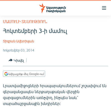
Մատչելիության
հղումներ
Անցնել
ՄԱՄՈՒԼԻ ՏԵՍՈՒԹՅՈՒՆ
հիմնական
ԱԶԱՏՈՒԹՅՈՒՆ TV
Հոկտեմբերի 3-ի մամուլ
բովանդակությանը
ՀԱՅԱՍՏԱՆ
Անցնել
Տիգրան Ավետիսյան
հիմնական
ՔԱՂԱՔԱԿԱՆ
մենյուին
հոկտեմբեր 03, 2014
ԸՆՏՐՈՒԹՅՈՒՆՆԵՐ 2026
Որոնում
Կիսվել
ԻՐԱՎՈՒՆՔ
ՀԱՍԱՐԱԿՈՒԹՅՈՒՆ
Ավելացրեք մեզ Google-ում
ՏՆՏԵՍՈՒԹՅՈՒՆ
Լրատվամիջոցների հրապարակումներում շոշափվում են
ՂԱՐԱԲԱՂ
գերազանցապես ներքաղաքական վերջին
ՊԱՏԵՐԱԶՄԻ 6 ՇԱԲԱԹՆԵՐԸ
զարգացումներին առնչվող, ինչպես նաև՝
տարածաշրջանային խնդիրներ:
ՏԱՐԱԾԱՇՐՋԱՆ