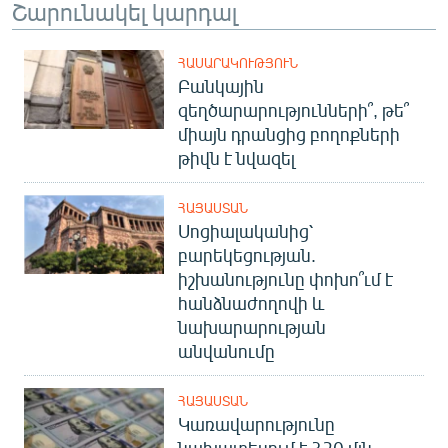
Շարունակել կարդալ
ՀԱՍԱՐԱԿՈՒԹՅՈՒՆ
Բանկային
զեղծարարությունների՞, թե՞
միայն դրանցից բողոքների
թիվն է նվազել
ՀԱՅԱՍՏԱՆ
Սոցիալականից՝
բարեկեցության.
իշխանությունը փոխո՞ւմ է
հանձնաժողովի և
նախարարության
անվանումը
ՀԱՅԱՍՏԱՆ
Կառավարությունը
նախատեսում է 320 մլն