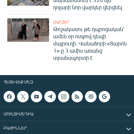
դոլարի նոր վարկեր վերցնել
ՄԱՐԶԵՐ
Թոշակառու թե դպրոցական՝
ամեն օր ոտքով դեպի
մայրուղի. Վանաձորի «Տարոն
1»-ը 3 ամիս առանց
տրանսպորտի է
ՀԵՏԵՎԵՔ ՄԵԶ
ՄՈՒԼՏԻՄԵԴԻԱ
ԲԱԺԻՆՆԵՐ