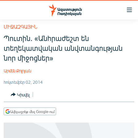
Մատչելիության
հղումներ
Անցնել
ՄԻՋԱԶԳԱՅԻՆ
հիմնական
ԱԶԱՏՈՒԹՅՈՒՆ TV
Պուտին. «Անհրաժեշտ են
բովանդակությանը
ՀԱՅԱՍՏԱՆ
Անցնել
տեղեկատվական անվտանգության
հիմնական
ՔԱՂԱՔԱԿԱՆ
նոր միջոցներ»
մենյուին
ԸՆՏՐՈՒԹՅՈՒՆՆԵՐ 2026
Որոնում
Արմեն Քոլոյան
ԻՐԱՎՈՒՆՔ
հոկտեմբեր 02, 2014
ՀԱՍԱՐԱԿՈՒԹՅՈՒՆ
Կիսվել
ՏՆՏԵՍՈՒԹՅՈՒՆ
ՂԱՐԱԲԱՂ
Ավելացրեք մեզ Google-ում
ՊԱՏԵՐԱԶՄԻ 6 ՇԱԲԱԹՆԵՐԸ
ՏԱՐԱԾԱՇՐՋԱՆ