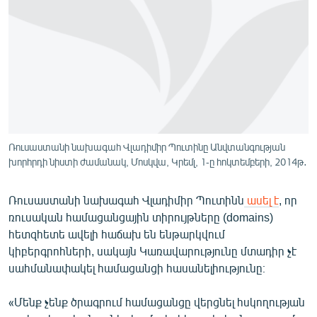
ՄԻՋԱԶԳԱՅԻՆ
ՄՇԱԿՈՒՅԹ
ՍՊՈՐՏ
ՄԵԿՆԱԲԱՆՈՒԹՅՈՒՆ
ՏՏ ԵՒ ԻՆՏԵՐՆԵՏ
ԿՈՐՈՆԱՎԻՐՈՒՍ
Ռուսաստանի նախագահ Վլադիմիր Պուտինը Անվտանգության
խորհրդի նիստի ժամանակ, Մոսկվա, Կրեմլ, 1-ը հոկտեմբերի, 2014թ․
ԱՐԽԻՎ
ՏԵՍԱՆՅՈՒԹԵՐ
Ռուսաստանի նախագահ Վլադիմիր Պուտինն
ասել է
, որ
ԲԱՆԱՎԵՃ
ռուսական համացանցային տիրույթները (domains)
հետզհետե ավելի հաճախ են ենթարկվում
ՁԳՏԵԼՈՎ ԼԱՎԱԳՈՒՅՆԻՆ
կիբերգրոհների, սակայն Կառավարությունը մտադիր չէ
ՓՈԴՔԱՍԹ
սահմանափակել համացանցի հասանելիությունը։
«Մենք չենք ծրագրում համացանցը վերցնել հսկողության
Հայերեն