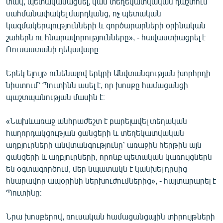
տակ, պետականացնել, կամ տեղեկատվական դաշտում
English
սահմանափակել մարդկանց, ոչ պետական
կազմակերպությունների և գործարարների օրինական
Русский
շահերն ու հնարավորությունները», - հավաստիացրել է
Ռուսաստանի ղեկավարը։
ՀԵՏԵՎԵՔ ՄԵԶ
Երեկ ելույթ ունենալով երկրի Անվտանգության խորհրդի
նիստում՝ Պուտինն ասել է, որ խոսքը համացանցի
պաշտպանության մասին է։
«Նախևառաջ անհրաժեշտ է բարելավել տեղական
«Ազատության» բոլոր կայքերը
հաղորդակցության ցանցերի և տեղեկատվական
աղբյուրների անվտանգությունը՝ առաջին հերթին այն
ցանցերի և աղբյուրների, որոնք պետական կառույցներն
են օգտագործում, մեր նպատակն է կանխել դրսից
հնարավոր ապօրինի ներխուժումներից», - հայտարարել է
Պուտինը։
Նրա խոսքերով, ռուսական համացանցային տիրույթների