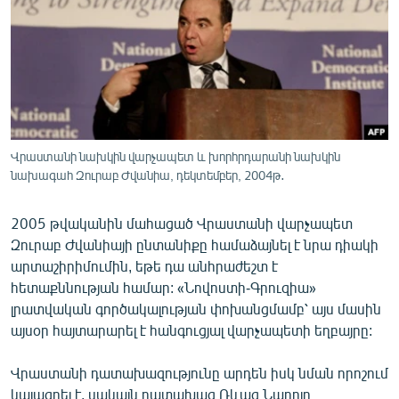
ՄԻՋԱԶԳԱՅԻՆ
ՄՇԱԿՈՒՅԹ
ՍՊՈՐՏ
ՄԵԿՆԱԲԱՆՈՒԹՅՈՒՆ
ՏՏ ԵՒ ԻՆՏԵՐՆԵՏ
Վրաստանի նախկին վարչապետ և խորհրդարանի նախկին
ԿՈՐՈՆԱՎԻՐՈՒՍ
նախագահ Զուրաբ Ժվանիա, դեկտեմբեր, 2004թ․
ԱՐԽԻՎ
2005 թվականին մահացած Վրաստանի վարչապետ
ՏԵՍԱՆՅՈՒԹԵՐ
Զուրաբ Ժվանիայի ընտանիքը համաձայնել է նրա դիակի
արտաշիրիմումին, եթե դա անհրաժեշտ է
ԲԱՆԱՎԵՃ
հետաքննության համար: «Նովոստի-Գրուզիա»
ՁԳՏԵԼՈՎ ԼԱՎԱԳՈՒՅՆԻՆ
լրատվական գործակալության փոխանցմամբ՝ այս մասին
այսօր հայտարարել է հանգուցյալ վարչապետի եղբայրը:
ՓՈԴՔԱՍԹ
Վրաստանի դատախազությունը արդեն իսկ նման որոշում
Հայերեն
կայացրել է, սակայն դատախազ Ռևազ Նադոյը