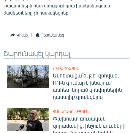
English
լրագրողների հետ զրույցում դրա իրականացման
ժամկետները չի հստակեցրել:
Русский
ՀԵՏԵՎԵՔ ՄԵԶ
Կիսվել
Հետևեք մեզ
Շարունակել կարդալ
ՄԻՋԱԶԳԱՅԻՆ
«Ազատության» բոլոր կայքերը
Անհետացա՞ծ, թե՞ զոհված․
ՌԴ-ն գումար է խնայում՝
անհետ կորած զինվորներին
դասալիք գրանցելով
ՀԱՍԱՐԱԿՈՒԹՅՈՒՆ
Փախուստ ռուսական
զորամասից. ինչու է ռուսների
հոսքը Հայաստան կրկին