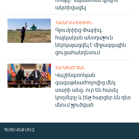
ակտիվացել
ՀԱՍԱՐԱԿՈՒԹՅՈՒՆ
Գյումրիից Փարիզ․
հայկական անօդաչուն
ներկայացվել է միջազգային
ցուցահանդեսում
ՏԱՐԱԾԱՇՐՋԱՆ
Վաշինգտոնյան
գագաթնաժողովից մեկ
տարի անց. ուր են հասել
կողմերը և ինչ հարցեր են դեռ
մնում չլուծված
ՀԵՏԵՎԵՔ ՄԵԶ