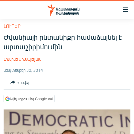
Մատչելիության
հղումներ
Անցնել
ԼՈՒՐԵՐ
հիմնական
ԱԶԱՏՈՒԹՅՈՒՆ TV
Ժվանիայի ընտանիքը համաձայնել է
բովանդակությանը
ՀԱՅԱՍՏԱՆ
Անցնել
արտաշիրիմումին
հիմնական
ՔԱՂԱՔԱԿԱՆ
մենյուին
Լուսինե Մուսայելյան
ԸՆՏՐՈՒԹՅՈՒՆՆԵՐ 2026
Որոնում
սեպտեմբեր 30, 2014
ԻՐԱՎՈՒՆՔ
Կիսվել
ՀԱՍԱՐԱԿՈՒԹՅՈՒՆ
ՏՆՏԵՍՈՒԹՅՈՒՆ
Ավելացրեք մեզ Google-ում
ՂԱՐԱԲԱՂ
ՊԱՏԵՐԱԶՄԻ 6 ՇԱԲԱԹՆԵՐԸ
ՏԱՐԱԾԱՇՐՋԱՆ