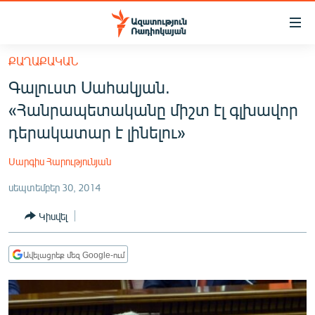
Մատչելիության
հղումներ
Անցնել
ՔԱՂԱՔԱԿԱՆ
հիմնական
ԱԶԱՏՈՒԹՅՈՒՆ TV
Գալուստ Սահակյան.
բովանդակությանը
ՀԱՅԱՍՏԱՆ
Անցնել
«Հանրապետականը միշտ էլ գլխավոր
հիմնական
ՔԱՂԱՔԱԿԱՆ
դերակատար է լինելու»
մենյուին
ԸՆՏՐՈՒԹՅՈՒՆՆԵՐ 2026
Որոնում
Սարգիս Հարությունյան
ԻՐԱՎՈՒՆՔ
սեպտեմբեր 30, 2014
ՀԱՍԱՐԱԿՈՒԹՅՈՒՆ
Կիսվել
ՏՆՏԵՍՈՒԹՅՈՒՆ
ՂԱՐԱԲԱՂ
Ավելացրեք մեզ Google-ում
ՊԱՏԵՐԱԶՄԻ 6 ՇԱԲԱԹՆԵՐԸ
ՏԱՐԱԾԱՇՐՋԱՆ