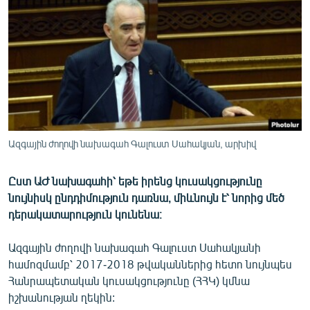
ՄԻՋԱԶԳԱՅԻՆ
ՄՇԱԿՈՒՅԹ
ՍՊՈՐՏ
ՄԵԿՆԱԲԱՆՈՒԹՅՈՒՆ
ՏՏ ԵՒ ԻՆՏԵՐՆԵՏ
ԿՈՐՈՆԱՎԻՐՈՒՍ
Ազգային ժողովի նախագահ Գալուստ Սահակյան, արխիվ
ԱՐԽԻՎ
Ըստ ԱԺ նախագահի՝ եթե իրենց կուսակցությունը
ՏԵՍԱՆՅՈՒԹԵՐ
նույնիսկ ընդդիմություն դառնա, միևնույն է՝ նորից մեծ
ԲԱՆԱՎԵՃ
դերակատարություն կունենա։
ՁԳՏԵԼՈՎ ԼԱՎԱԳՈՒՅՆԻՆ
Ազգային ժողովի նախագահ Գալուստ Սահակյանի
ՓՈԴՔԱՍԹ
համոզմամբ՝ 2017-2018 թվականներից հետո նույնպես
Հանրապետական կուսակցությունը (ՀՀԿ) կմնա
իշխանության ղեկին:
Հայերեն