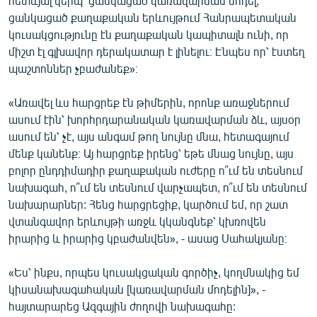
հետևյալ կերպ՝ ցանկացած կառավարման մոդել,
ցանկացած քաղաքական երևույթում Հանրապետական
կուսակցությունը էն քաղաքական կապիտալն ունի, որ
միշտ էլ գլխավոր դերակատար է լինելու։ Էնպես որ՝ էստեղ
պաշտոններ չբաժանեք»։
«Առավել ևս հարցրեք էն թիմերին, որոնք առաջներում
ասում էին՝ խորհրդարանական կառավարման ձև, այսօր
ասում են՝ չէ, այս անգամ թող նույնը մնա, հետագայում
մենք կանենք։ Այ հարցրեք իրենց՝ եթե մնաց նույնը, այս
բոլոր ընդդիմադիր քաղաքական ուժերը ո՞ւմ են տեսնում
նախագահ, ո՞ւմ են տեսնում վարչապետ, ո՞ւմ են տեսնում
նախարարներ: Հենց հարցրեցիք, կարծում եմ, որ շատ
վտանգավոր երևույթի առջև կկանգնեք՝ կխռովեն
իրարից և իրարից կբաժանվեն», - ասաց Սահակյանը։
«Ես՝ ինքս, որպես կուսակցական գործիչ, կողմնակից եմ
կիսանախագահական [կառավարման մոդելին]», -
հայտարարեց Ազգային ժողովի նախագահը: