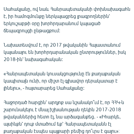
English
Սահակյանը, ով նաև Հանրապետականի փոխնախագահն
է, իր համոզմունքը ներկայացրեց լրագրողներին՝
Русский
երկուշաբթի օրը խորհրդարանում կայացած
ճեպազրույցի ընթացքում:
ՀԵՏԵՎԵՔ ՄԵԶ
Նախատեսվում է, որ 2017 թվականին Հայաստանում
կայանալու են խորհրդարանական ընտրություններ, իսկ
2018-ին՝ նախագահական:
«Ազատության» բոլոր կայքերը
«Հանրապետական կուսակցությունը էն քաղաքական
կապիտալն ունի, որ միշտ էլ գլխավոր դերակատար է
լինելու», - հայտարարեց Սահակյանը:
Հաջորդած հարցին՝ արդյոք սա նշանակո՞ւմ է, որ ՀՀԿ-ն
շարունակելու է մնալ իշխանության ղեկին 2017-2018
թվականներից հետո էլ, նա արձագանքեց․ - «Իհարկե,
այսինքն՝ դուք մտածում եք՝ Հանրապետականն էլ
քաղաքական էսպես պայքարի բեմից դո՞ւրս է գալու»։