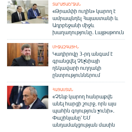
ՏԱՐԱԾԱՇՐՋԱՆ
«Թրամփի ուղին» կարող է
ամրապնդել Հայաստանի և
Ադրբեջանի միջև
խաղաղությունը. Լայթսթոուն
ՄԻՋԱԶԳԱՅԻՆ
Կադիրովը 3-րդ անգամ է
գրանցվել Չեչնիայի
ղեկավարի ուղղակի
ընտրություններում
ՀԱՅԱՍՏԱՆ
«Չենք կարող հանրաքվե
անել հարցի շուրջ, որն այս
պահին գոյություն չունի»․
Փաշինյանը՝ ԵՄ
անդամակցության մասին