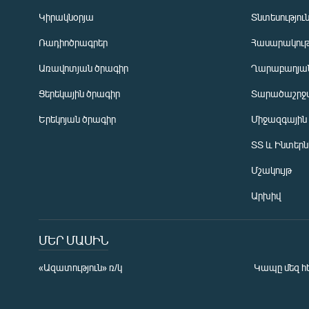
Կիրակնօրյա
Տնտեսությու
Ռադիոծրագրեր
Հասարակութ
Առավոտյան ծրագիր
Ղարաբաղյան
Ցերեկային ծրագիր
Տարածաշրջ
Հայերեն
Երեկոյան ծրագիր
Միջազգային
English
ՏՏ և Ինտեր
Русский
Մշակույթ
ՀԵՏԵՎԵՔ ՄԵԶ
Արխիվ
ՄԵՐ ՄԱՍԻՆ
«Ազատություն» ռ/կ
Կապը մեզ հ
«Ազատության» բոլոր կայքերը