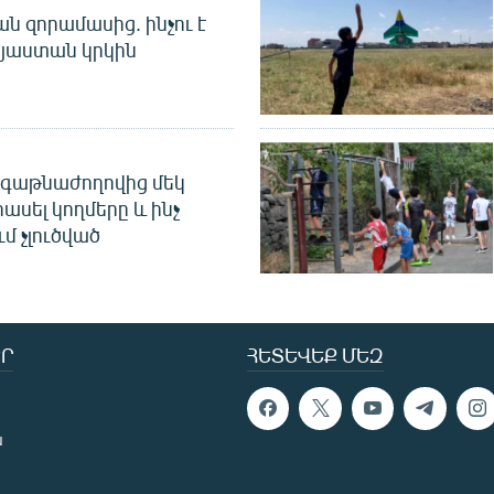
 զորամասից. ինչու է
այաստան կրկին
գաթնաժողովից մեկ
հասել կողմերը և ինչ
ւմ չլուծված
Ր
ՀԵՏԵՎԵՔ ՄԵԶ
ն