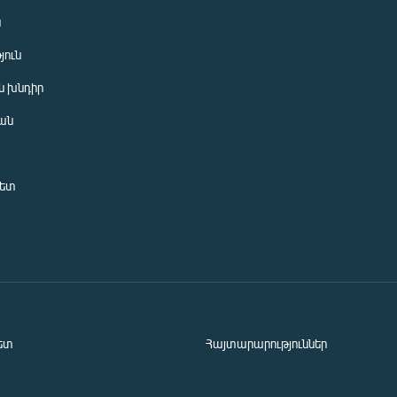
ն
յուն
 խնդիր
ան
նետ
ետ
Հայտարարություններ