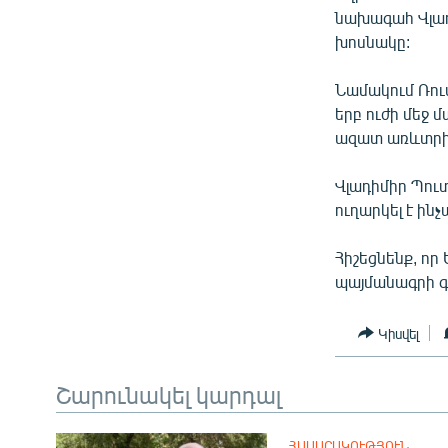
ՄԻՋԱԶԳԱՅԻՆ
նախագահ Վլադ
ՄՇԱԿՈՒՅԹ
խոսնակը:
ՍՊՈՐՏ
Նամակում Ռու
ՄԵԿՆԱԲԱՆՈՒԹՅՈՒՆ
երբ ուժի մեջ
ազատ առևտրի
ՏՏ ԵՒ ԻՆՏԵՐՆԵՏ
ԿՈՐՈՆԱՎԻՐՈՒՍ
Վլադիմիր Պուտ
ուղարկել է ին
ԱՐԽԻՎ
ՏԵՍԱՆՅՈՒԹԵՐ
Հիշեցնենք, ո
պայմանագրի գո
ԲԱՆԱՎԵՃ
ՁԳՏԵԼՈՎ ԼԱՎԱԳՈՒՅՆԻՆ
Կիսվել
ՓՈԴՔԱՍԹ
Շարունակել կարդալ
ՀԱՍԱՐԱԿՈՒԹՅՈՒՆ