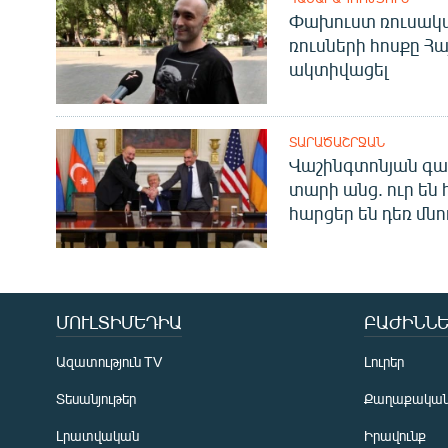
Փախուստ ռուսական
ռուսների հոսքը Հ
ակտիվացել
ՏԱՐԱԾԱՇՐՋԱՆ
Վաշինգտոնյան գա
տարի անց. ուր են 
հարցեր են դեռ մնո
ՄՈՒԼՏԻՄԵԴԻԱ
ԲԱԺԻՆՆԵ
Ազատություն TV
Լուրեր
Տեսանյութեր
Քաղաքակա
Լրատվական
Իրավունք