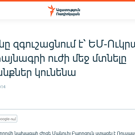
նը զգուշացնում է՝ ԵՄ-Ուկ
այնագրի ուժի մեջ մտնելը
նքներ կունենա
014
oogle-ում
ղովի նախագահ Ժոզե Մանուիլ Բարոզուն ստացել է Ռուսա