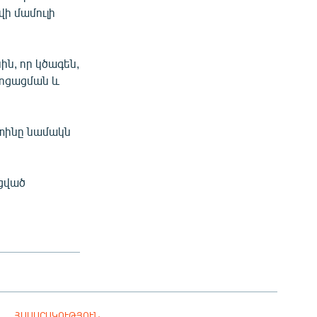
ի մամուլի
ն, որ կծագեն,
սոցացման և
ւտինը նամակն
ացված
ՀԱՍԱՐԱԿՈՒԹՅՈՒՆ