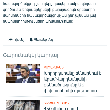
համագործակցության դերը կապերի ամրապնդման
English
գործում և երկու երկրների բարձրագույն օրենսդիր
Русский
մարմինների համագործակցության ընդլայնման լավ
հնարավորությունների առկայությունը:
ՀԵՏԵՎԵՔ ՄԵԶ
Կիսվել
Հետևեք մեզ
Շարունակել կարդալ
«Ազատության» բոլոր կայքերը
ՔԱՂԱՔԱԿԱՆ
Խորհրդարանը քննարկում է
Արամ Վարդևանյանի
թեկնածությունը ԱԺ
փոխխոսնակի պաշտոնում
ՏՆՏԵՍՈՒԹՅՈՒՆ
450 միլիոն դրամ