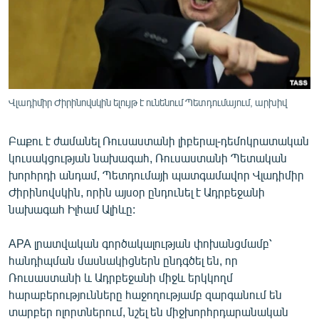
ՄԻՋԱԶԳԱՅԻՆ
ՄՇԱԿՈՒՅԹ
ՍՊՈՐՏ
ՄԵԿՆԱԲԱՆՈՒԹՅՈՒՆ
Վլադիմիր Ժիրինովսկին ելույթ է ունենում Պետդումայում, արխիվ
ՏՏ ԵՒ ԻՆՏԵՐՆԵՏ
ԿՈՐՈՆԱՎԻՐՈՒՍ
Բաքու է ժամանել Ռուսաստանի լիբերալ-դեմոկրատական
կուսակցության նախագահ, Ռուսաստանի Պետական
ԱՐԽԻՎ
խորհրդի անդամ, Պետդումայի պատգամավոր Վլադիմիր
ՏԵՍԱՆՅՈՒԹԵՐ
Ժիրինովսկին, որին այսօր ընդունել է Ադրբեջանի
նախագահ Իլհամ Ալիևը:
ԲԱՆԱՎԵՃ
ՁԳՏԵԼՈՎ ԼԱՎԱԳՈՒՅՆԻՆ
APA լրատվական գործակալության փոխանցմամբ՝
հանդիպման մասնակիցներն ընդգծել են, որ
ՓՈԴՔԱՍԹ
Ռուսաստանի և Ադրբեջանի միջև երկկողմ
հարաբերությունները հաջողությամբ զարգանում են
Հայերեն
տարբեր ոլորտներում, նշել են միջխորհրդարանական