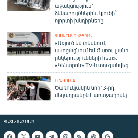
աջակցություն՝
ձկնաբույծներին. կլուծի՞
ոլորտի խնդիրները
ՀԱՍԱՐԱԿՈՒԹՅՈՒՆ
«Առյուծ եմ տեսնում,
ասոցացնում եմ Ծառուկյանի
ընկերությունների հետ».
«Կենտրոն» TV-ն տուգանվեց
ԻՐԱՎՈՒՆՔ
Ծառուկյանին նոր՝ 3-րդ
մեղադրանքն է առաջադրվել
ՀԵՏԵՎԵՔ ՄԵԶ