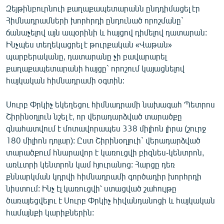
Զեյթինբուրնուի քաղաքապետարանն ընդդիմացել էր
English
Հիմնադրամների խորհրդի ընդունած որոշմանը`
Русский
ճանաչելով այն ապօրինի և հայցով դիմելով դատարան:
Ինչպես տեղեկացրել է թուրքական «Վաթան»
ՀԵՏԵՎԵՔ ՄԵԶ
պարբերականը, դատարանը չի բավարարել
քաղաքապետարանի հայցը` որոշում կայացնելով
հայկական հիմնադրամի օգտին:
Սուրբ Փրկիչ եկեղեցու հիմնադրամի նախագահ Պետրոս
Շիրինօղլուն նշել է, որ վերադարձված տարածքը
«Ազատության» բոլոր կայքերը
գնահատվում է մոտավորապես 338 միլիոն լիրա (շուրջ
180 միլիոն դոլար): Ըստ Շիրինօղլուի` վերադարձված
տարածքում հնարավոր է կառուցվի բիզնես-կենտրոն,
առևտրի կենտրոն կամ հյուրանոց: Հարցը դեռ
քննարկման կդրվի հիմնադրամի գործադիր խորհրդի
նիստում: Ինչ էլ կառուցվի՝ ստացված շահույթը
ծառայեցվելու է Սուրբ Փրկիչ հիվանդանոցի և հայկական
համայնքի կարիքներին: