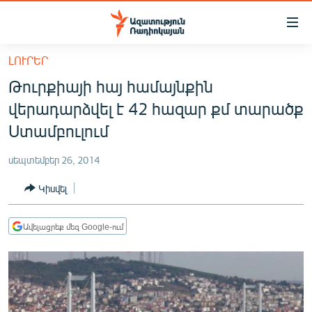
Մատչելիության
հղումներ
Անցնել
ԼՈՒՐԵՐ
հիմնական
ԱԶԱՏՈՒԹՅՈՒՆ TV
Թուրքիայի հայ համայնքին
բովանդակությանը
ՀԱՅԱՍՏԱՆ
Անցնել
վերադարձվել է 42 հազար քմ տարածք
հիմնական
ՔԱՂԱՔԱԿԱՆ
Ստամբուլում
մենյուին
ԸՆՏՐՈՒԹՅՈՒՆՆԵՐ 2026
Որոնում
սեպտեմբեր 26, 2014
ԻՐԱՎՈՒՆՔ
Կիսվել
ՀԱՍԱՐԱԿՈՒԹՅՈՒՆ
ՏՆՏԵՍՈՒԹՅՈՒՆ
Ավելացրեք մեզ Google-ում
ՂԱՐԱԲԱՂ
ՊԱՏԵՐԱԶՄԻ 6 ՇԱԲԱԹՆԵՐԸ
ՏԱՐԱԾԱՇՐՋԱՆ