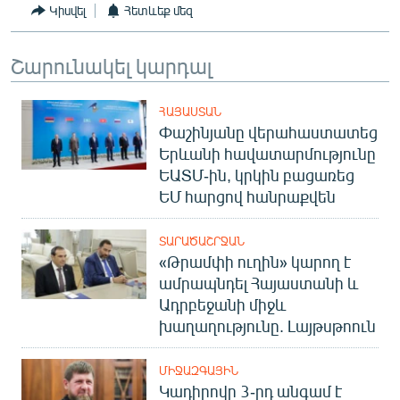
Կիսվել
Հետևեք մեզ
Շարունակել կարդալ
ՀԱՅԱՍՏԱՆ
Փաշինյանը վերահաստատեց
Երևանի հավատարմությունը
ԵԱՏՄ-ին, կրկին բացառեց
ԵՄ հարցով հանրաքվեն
ՏԱՐԱԾԱՇՐՋԱՆ
«Թրամփի ուղին» կարող է
ամրապնդել Հայաստանի և
Ադրբեջանի միջև
խաղաղությունը. Լայթսթոուն
ՄԻՋԱԶԳԱՅԻՆ
Կադիրովը 3-րդ անգամ է