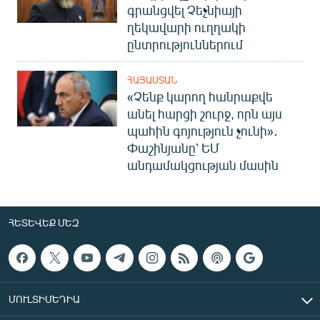
գրանցվել Չեչնիայի
ղեկավարի ուղղակի
ընտրություններում
ՀԱՅԱՍՏԱՆ
«Չենք կարող հանրաքվե
անել հարցի շուրջ, որն այս
պահին գոյություն չունի»․
Փաշինյանը՝ ԵՄ
անդամակցության մասին
ՀԵՏԵՎԵՔ ՄԵԶ
ՄՈՒԼՏԻՄԵԴԻԱ