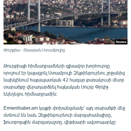
ՄԻՋԱԶԳԱՅԻՆ
ՄՇԱԿՈՒՅԹ
ՍՊՈՐՏ
ՄԵԿՆԱԲԱՆՈՒԹՅՈՒՆ
ՏՏ ԵՒ ԻՆՏԵՐՆԵՏ
Թուրքիա - Տեսարան Ստամբուլից
ԿՈՐՈՆԱՎԻՐՈՒՍ
Թուրքիայի հիմնադրամների գլխավոր խորհուրդը
ԱՐԽԻՎ
որոշում էր կայացրել Ստամբուլի Զեյթինբուրնու շրջանից
ՏԵՍԱՆՅՈՒԹԵՐ
նախկինում հայապատկան 42 հազար քառակուսի մետր
տարածքը վերադարձնել հայկական Սուրբ Փրկիչ
ԲԱՆԱՎԵՃ
եկեղեցու հիմնադրամին:
ՁԳՏԵԼՈՎ ԼԱՎԱԳՈՒՅՆԻՆ
Ermenihaber.am կայքի փոխանցմամբ՝ այդ տարածքի մեջ
ՓՈԴՔԱՍԹ
մտնում են նաև Զեյթինբուրնուի մարզահամալիրը,
ֆուտբոլային մարզադաշտը, վիթխարի ավտոպարկը:
Հայերեն