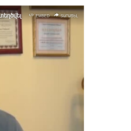
տեղծվել
EMBED
ՏԱՐԱԾԵԼ