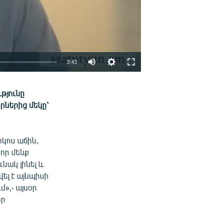
3:43
EMBED
ՏԱՐԱԾԵԼ
թյունը
իրներից մեկը՝
ոկոս աճին,
 որ մենք
նակ լինել և
ել է այնպիսի
մ»,- այսօր
որ