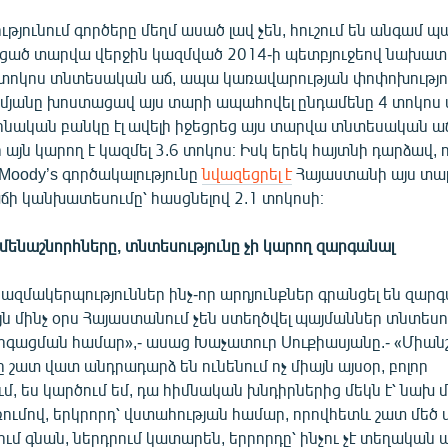
ությունում գործերը մեղմ ասած լավ չեն, հուշում են անգամ
նցած տարվա վերջին կազմված 2014-ի պետբյուջեով նախատ
 տոկոս տնտեսական աճ, ապա կառավարության փոփոխությո
մյանը խոստացավ այս տարի ապահովել ընդամենը 4 տոկոս 
ոնական բանկը էլ ավելի իջեցրեց այս տարվա տնտեսական աճ
 այն կարող է կազմել 3.6 տոկոս։ Իսկ երեկ հայտնի դարձավ, 
Moody’s գործակալությունը
նվազեցրել է
Հայաստանի այս տա
ի կանխատեսումը՝ հասցնելով 2.1 տոկոսի։
մենաշնորհները, տնտեսությունը չի կարող զարգանալ
ազմակերպություններ ինչ-որ արդյունքներ գրանցել են զար
յն մինչ օրս Հայաստանում չեն ստեղծվել պայմաններ տնտեսո
գացման համար»,- ասաց Խաչատուր Սուքիասյանը.- «Միա
 շատ վատ անդրադարձ են ունենում ոչ միայն այսօր, բոլոր
, ես կարծում եմ, դա հիմնական խնդիրներից մեկն է՝ նախ 
ւմով, երկրորդ՝ վստահության համար, որովհետև շատ մեծ վ
ում գնան, ներդրում կատարեն, երրորդը՝ ինչու չէ տեղակա