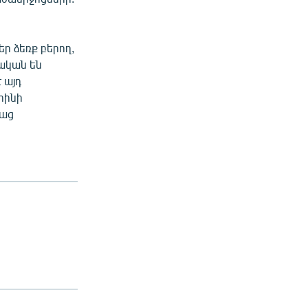
ր ձեռք բերող,
սական են
 այդ
րինի
սաց