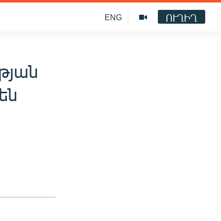
ՈՒՂԻՂ
ENG
թյան
են