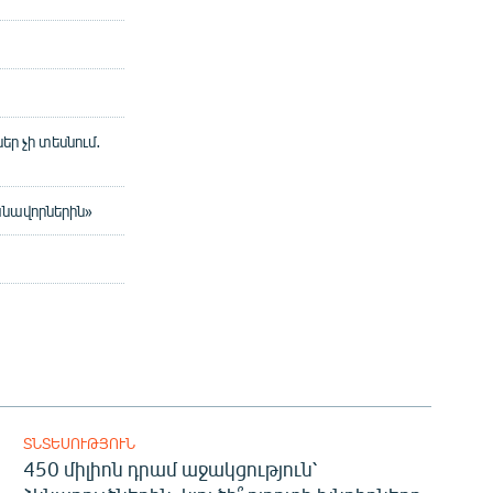
 չի տեսնում․
նավորներին»
ՏՆՏԵՍՈՒԹՅՈՒՆ
450 միլիոն դրամ աջակցություն՝