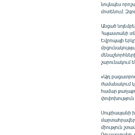
նույնպես որոշ
մոտենում։ Զգո
Անցած նոյեմբ
Հայաստանի տն
Եվրոպայի երկր
մրցունակությա
մենաշնորհներ
շարունակում ե
«Այդ բացատրութ
ժամանակում կա
համար քաղաքա
փոփոխություն չ
Սուքիասյանի խ
մարտահրավեր
միություն շտա
Ռուսաստանը, 