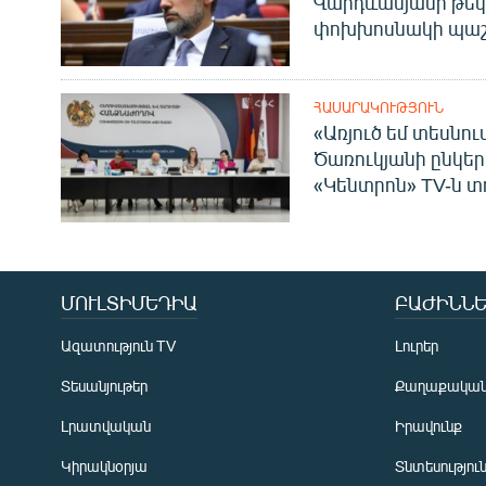
Վարդևանյանի թեկ
փոխխոսնակի պաշ
ՀԱՍԱՐԱԿՈՒԹՅՈՒՆ
«Առյուծ եմ տեսնու
Ծառուկյանի ընկեր
«Կենտրոն» TV-ն տ
ՄՈՒԼՏԻՄԵԴԻԱ
ԲԱԺԻՆՆԵ
Ազատություն TV
Լուրեր
Տեսանյութեր
Քաղաքակա
Լրատվական
Իրավունք
Կիրակնօրյա
Տնտեսությու