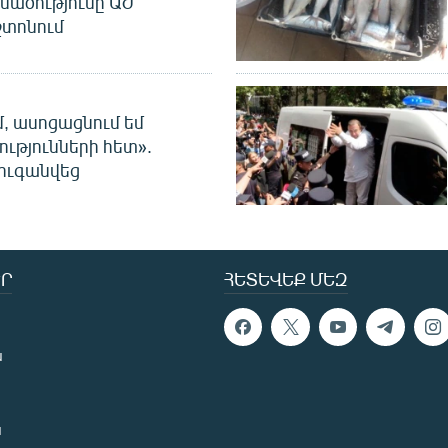
նածությունը ԱԺ
տոնում
մ, ասոցացնում եմ
ությունների հետ».
ուգանվեց
Ր
ՀԵՏԵՎԵՔ ՄԵԶ
ն
ն