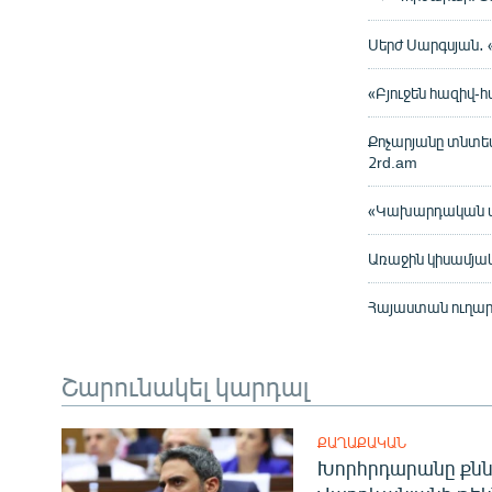
Սերժ Սարգսյան․ 
«Բյուջեն հազիվ
Քոչարյանը տնտե
2rd.am
«Կախարդական փա
Առաջին կիսամյակ
Հայաստան ուղար
Շարունակել կարդալ
ՔԱՂԱՔԱԿԱՆ
Խորհրդարանը քնն