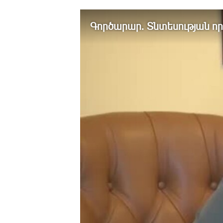
ՄԻՋԱԶԳԱՅԻՆ
ՄՇԱԿՈՒՅԹ
Գործարար. Տնտեսության ո
ՍՊՈՐՏ
ՄԵԿՆԱԲԱՆՈՒԹՅՈՒՆ
ՏՏ ԵՒ ԻՆՏԵՐՆԵՏ
ԿՈՐՈՆԱՎԻՐՈՒՍ
ԱՐԽԻՎ
ՏԵՍԱՆՅՈՒԹԵՐ
ԲԱՆԱՎԵՃ
ՁԳՏԵԼՈՎ ԼԱՎԱԳՈՒՅՆԻՆ
ՓՈԴՔԱՍԹ