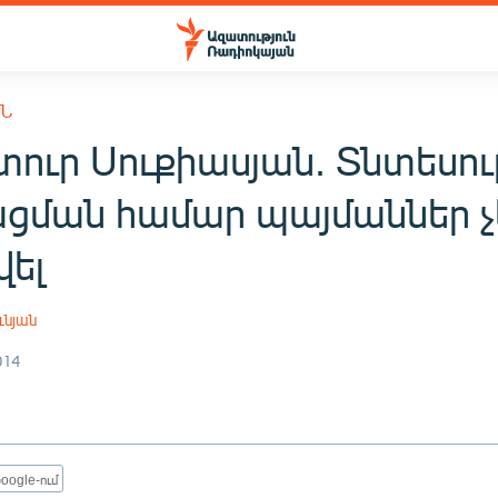
ՒՆ
ուր Սուքիասյան. Տնտեսու
ցման համար պայմաններ չ
վել
ւնյան
014
oogle-ում