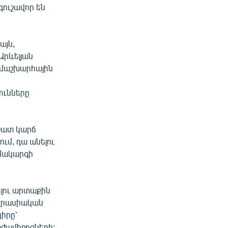
գուշավոր են
այն,
Արևելյան
Համաշխարհային
ունները
 շատ կարճ
ւմ, դա անելու
ամակարգի
ելու արտաքին
վրասիական
իրը՝
տժամիջոցների: