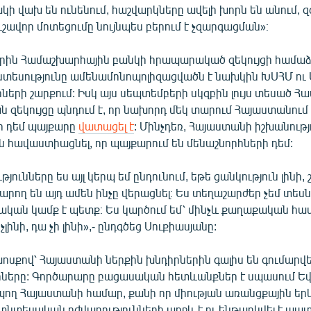
ակի վախ են ունենում, հաշվարկները ավելի խորն են անում, զ
ւշավոր մոտեցումը նույնպես բերում է չզարգացման»։
երին Համաշխարհային բանկի հրապարակած զեկույցի համաձ
տեսությունը ամենամոնոպոլիզացվածն է նախկին ԽՍՀՄ ու 
ների շարքում: Իսկ այս սեպտեմբերի սկզբին լույս տեսած 
ն զեկույցը պնդում է, որ նախորդ մեկ տարում Հայաստանում
ի դեմ պայքարը
վատացել է
: Մինչդեռ, Հայաստանի իշխանությ
ն հավաստիացնել, որ պայքարում են մենաշնորհների դեմ:
յունները ես այլ կերպ եմ ընդունում, եթե ցանկություն լինի,
րող են այդ ամեն ինչը վերացնել։ Ես տեղաշարժեր չեմ տեսնո
կան կամք է պետք։ Ես կարծում եմ՝ մինչև քաղաքական հ
լինի, դա չի լինի»,- ընդգծեց Սուքիասյանը:
ոսքով՝ Հայաստանի ներքին խնդիրներին գալիս են գումարվ
ները: Գործարարը բացասական հետևանքներ է սպասում Ե
պող Հայաստանի համար, քանի որ միության առանցքային երկ
տնտեսական դժվարությունների առջև է ու ենթարկվել է պա