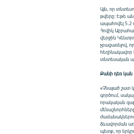
Այն, որ տնտես
թվերը: Եթե ա
ապահովել 5.2
Հովիկ Աբրահա
վերջին Կենտր
չբացառելով, որ
հեղինակավոր 
տնտեսական աճ
Քանի դեռ կան 
«Չնայած շատ կ
գործում, սակա
որակական զար
մենաշնորհները
ժամանակներում
ձևավորման առո
պետք, որ երկր