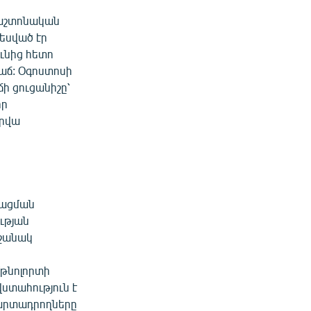
 պաշտոնական
եսված էր
ւնից հետո
աճ: Օգոստոսի
ի ցուցանիշը՝
որ
րվա
գացման
ւթյան
նշանակ
մթնոլորտի
ստահություն է
ն արտադրողները