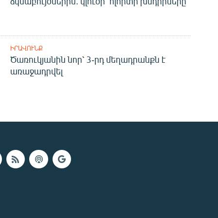
ձկնաբույծներին. կլուծի՞ ոլորտի խնդիրները
ԻՐԱՎՈՒՆՔ
Ծառուկյանին նոր՝ 3-րդ մեղադրանքն է
առաջադրվել