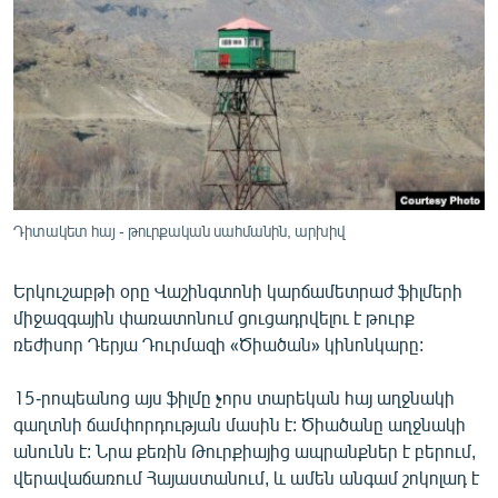
ՄԻՋԱԶԳԱՅԻՆ
ՄՇԱԿՈՒՅԹ
ՍՊՈՐՏ
ՄԵԿՆԱԲԱՆՈՒԹՅՈՒՆ
ՏՏ ԵՒ ԻՆՏԵՐՆԵՏ
ԿՈՐՈՆԱՎԻՐՈՒՍ
Դիտակետ հայ - թուրքական սահմանին, արխիվ
ԱՐԽԻՎ
Երկուշաբթի օրը Վաշինգտոնի կարճամետրաժ ֆիլմերի
ՏԵՍԱՆՅՈՒԹԵՐ
միջազգային փառատոնում ցուցադրվելու է թուրք
ԲԱՆԱՎԵՃ
ռեժիսոր Դերյա Դուրմազի «Ծիածան» կինոնկարը:
ՁԳՏԵԼՈՎ ԼԱՎԱԳՈՒՅՆԻՆ
15-րոպեանոց այս ֆիլմը չորս տարեկան հայ աղջնակի
ՓՈԴՔԱՍԹ
գաղտնի ճամփորդության մասին է: Ծիածանը աղջնակի
անունն է: Նրա քեռին Թուրքիայից ապրանքներ է բերում,
վերավաճառում Հայաստանում, և ամեն անգամ շոկոլադ է
Հայերեն