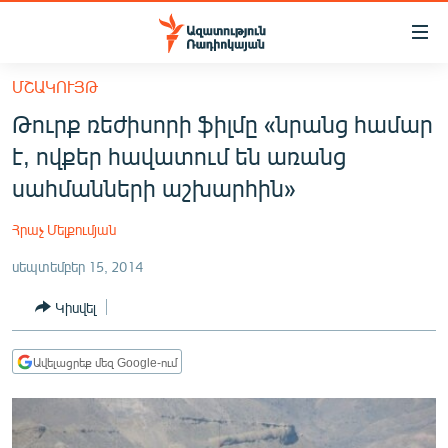
Մատչելիության
հղումներ
Անցնել
ՄՇԱԿՈՒՅԹ
հիմնական
ԱԶԱՏՈՒԹՅՈՒՆ TV
Թուրք ռեժիսորի ֆիլմը «նրանց համար
բովանդակությանը
ՀԱՅԱՍՏԱՆ
Անցնել
է, ովքեր հավատում են առանց
հիմնական
ՔԱՂԱՔԱԿԱՆ
սահմանների աշխարհին»
մենյուին
ԸՆՏՐՈՒԹՅՈՒՆՆԵՐ 2026
Որոնում
Հրաչ Մելքումյան
ԻՐԱՎՈՒՆՔ
սեպտեմբեր 15, 2014
ՀԱՍԱՐԱԿՈՒԹՅՈՒՆ
Կիսվել
ՏՆՏԵՍՈՒԹՅՈՒՆ
ՂԱՐԱԲԱՂ
Ավելացրեք մեզ Google-ում
ՊԱՏԵՐԱԶՄԻ 6 ՇԱԲԱԹՆԵՐԸ
ՏԱՐԱԾԱՇՐՋԱՆ