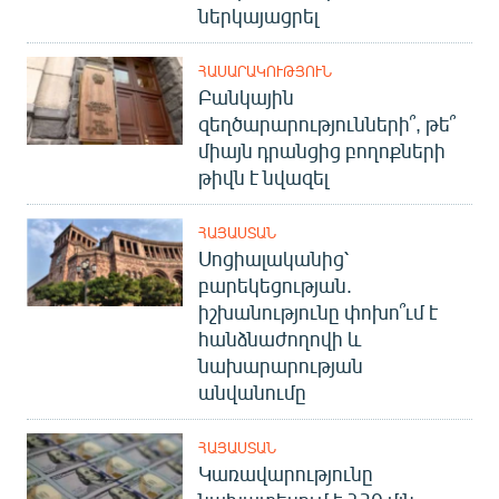
ներկայացրել
ՀԱՍԱՐԱԿՈՒԹՅՈՒՆ
Բանկային
զեղծարարությունների՞, թե՞
միայն դրանցից բողոքների
թիվն է նվազել
ՀԱՅԱՍՏԱՆ
Սոցիալականից՝
բարեկեցության.
իշխանությունը փոխո՞ւմ է
հանձնաժողովի և
նախարարության
անվանումը
ՀԱՅԱՍՏԱՆ
Կառավարությունը