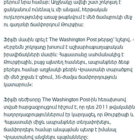
բերում նրա համար: Աղջնակը ավելի շատ շոկոլադ է
English
ցանկանում ունենալ և մի անգամ, հերթական
ուղևորությունից առաջ թաքնվում է մեծ ճամպրուկի մեջ
Русский
ու գաղտնի ճամփորդում Թուրքիա:
ՀԵՏԵՎԵՔ ՄԵԶ
Ֆիլմի մասին գրել է The Washington Post թերթը՝ նշելով․ -
«Երբեմն շոկոլադը խոսում է աշխարհաքաղաքական
իրավիճակների մասին: Հայաստանը սահմանակից է
Թուրքիային, բայց այնտեղ հասնելու, ապրանքներ ձեռք
բերելու համար աղջնակի քեռին Վրաստանի տարածքով
«Ազատության» բոլոր կայքերը
մի մեծ շրջան է գծում, 36-ժամյա ճամփորդություն
կատարում»:
Ֆիլմի ռեժիսորը The Washington Post-ին հեռախոսով
տված հարցազրույցում հիշում է, որ դեռ 2011 թվականին
հաղորդագրություններում էր կարդացել, որ Թուրքիայի և
Հայաստանի միջև ապրանքներ տեղափոխելու,
ճամփորդելու համար անպայման պետք է իմանալ
Վրաստանով անցնելու պայմանները: