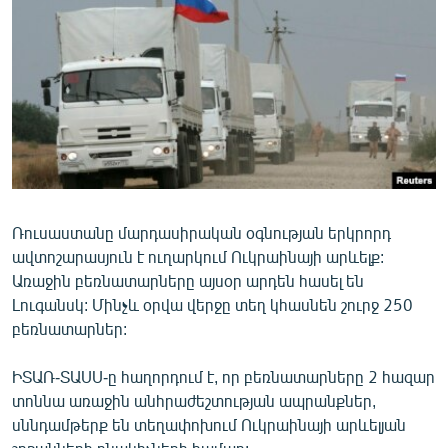
ՄԻՋԱԶԳԱՅԻՆ
ՄՇԱԿՈՒՅԹ
ՍՊՈՐՏ
ՄԵԿՆԱԲԱՆՈՒԹՅՈՒՆ
ՏՏ ԵՒ ԻՆՏԵՐՆԵՏ
ԿՈՐՈՆԱՎԻՐՈՒՍ
Ռուսաստանը մարդասիրական օգնության երկրորդ
ԱՐԽԻՎ
ավտոշարասյուն է ուղարկում Ուկրաինայի արևելք:
ՏԵՍԱՆՅՈՒԹԵՐ
Առաջին բեռնատարները այսօր արդեն հասել են
Լուգանսկ: Մինչև օրվա վերջը տեղ կհասնեն շուրջ 250
ԲԱՆԱՎԵՃ
բեռնատարներ:
ՁԳՏԵԼՈՎ ԼԱՎԱԳՈՒՅՆԻՆ
ԻՏԱՌ-ՏԱՍՍ-ը հաղորդում է, որ բեռնատարները 2 հազար
ՓՈԴՔԱՍԹ
տոննա առաջին անհրաժեշտության ապրանքներ,
սննդամթերք են տեղափոխում Ուկրաինայի արևելյան
Հայերեն