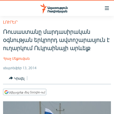
Մատչելիության
հղումներ
Անցնել
ԼՈՒՐԵՐ
հիմնական
ԱԶԱՏՈՒԹՅՈՒՆ TV
Ռուսաստանը մարդասիրական
բովանդակությանը
ՀԱՅԱՍՏԱՆ
Անցնել
օգնության երկրորդ ավտոշարասյուն է
հիմնական
ՔԱՂԱՔԱԿԱՆ
ուղարկում Ուկրաինայի արևելք
մենյուին
ԸՆՏՐՈՒԹՅՈՒՆՆԵՐ 2026
Որոնում
Հրաչ Մելքումյան
ԻՐԱՎՈՒՆՔ
սեպտեմբեր 13, 2014
ՀԱՍԱՐԱԿՈՒԹՅՈՒՆ
Կիսվել
ՏՆՏԵՍՈՒԹՅՈՒՆ
ՂԱՐԱԲԱՂ
Ավելացրեք մեզ Google-ում
ՊԱՏԵՐԱԶՄԻ 6 ՇԱԲԱԹՆԵՐԸ
ՏԱՐԱԾԱՇՐՋԱՆ