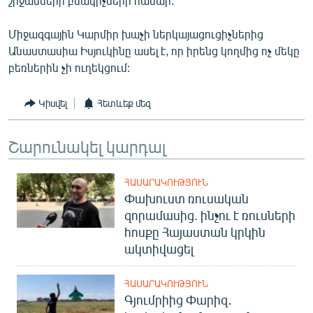
շրջանների բնակիչների համար:
English
Միջազգային Կարմիր խաչի ներկայացուցիչներից
Русский
Անաստասիա Իսյուկինը ասել է, որ իրենց կողմից ոչ մեկը
բեռներին չի ուղեկցում:
ՀԵՏԵՎԵՔ ՄԵԶ
Կիսվել
Հետևեք մեզ
Շարունակել կարդալ
«Ազատության» բոլոր կայքերը
ՀԱՍԱՐԱԿՈՒԹՅՈՒՆ
Փախուստ ռուսական
զորամասից. ինչու է ռուսների
հոսքը Հայաստան կրկին
ակտիվացել
ՀԱՍԱՐԱԿՈՒԹՅՈՒՆ
Գյումրիից Փարիզ․