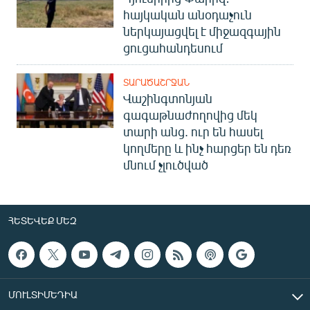
հայկական անօդաչուն
ներկայացվել է միջազգային
ցուցահանդեսում
ՏԱՐԱԾԱՇՐՋԱՆ
Վաշինգտոնյան
գագաթնաժողովից մեկ
տարի անց. ուր են հասել
կողմերը և ինչ հարցեր են դեռ
մնում չլուծված
ՀԵՏԵՎԵՔ ՄԵԶ
ՄՈՒԼՏԻՄԵԴԻԱ