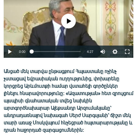
ՄԻՋԱԶԳԱՅԻՆ
ՄՇԱԿՈՒՅԹ
No media source currently available
ՍՊՈՐՏ
ՄԵԿՆԱԲԱՆՈՒԹՅՈՒՆ
ՏՏ ԵՒ ԻՆՏԵՐՆԵՏ
0:00
4:27
ԿՈՐՈՆԱՎԻՐՈՒՍ
Անցած մեկ տարվա ընթացքում Հայաստանը ոչինչ
ԱՐԽԻՎ
չստացավ եվրասիական ուղղությունից, փոխարենը
ՏԵՍԱՆՅՈՒԹԵՐ
կորցրեց Արևմուտքի համար վստահելի գործընկեր
լինելու հնարավորությունը: «Ազատության» հետ զրույցում
ԲԱՆԱՎԵՃ
այսպիսի գնահատական տվեց նախկին
ՁԳՏԵԼՈՎ ԼԱՎԱԳՈՒՅՆԻՆ
արտգործնախարար Ալեքսանդր Արզումանյանը՝
անդրադառնալով նախագահ Սերժ Սարգսյանի՝ ճիշտ մեկ
ՓՈԴՔԱՍԹ
տարի առաջ Մոսկվայում հնչեցրած հայտարարությանը և
դրան հաջորդած զարգացումներին:
Հայերեն