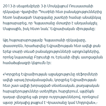
English
2013-ի սեպտեմբերի 3-ի Մոսկվայում Ռուսաստանի
ղեկավար Վլադիմիր Պուտինի հետ բանակցություններից
Русский
հետո նախագահ Սարգսյանը շատերի համար անակնկալ
հայտարարեց, որ Հայաստանը մտադիր է անդամակցել
ՀԵՏԵՎԵՔ ՄԵԶ
Մաքսային, իսկ հետո նաև՝ Եվրասիական միությանը:
Այդ հայտարարությամբ Հայաստանի ղեկավարը,
փաստորեն, հրաժարվեց Եվրամիության հետ ավելի քան
երեք տարի տևած բանակցությունների արդյունքներից,
որոնց նպատակը Բրյուսելի ու Երևանի միջև ասոցացման
«Ազատության» բոլոր կայքերը
համաձայնագրի կնքումն էր:
«Կորցրեց Եվրամիության աջակցությունը ռեֆորմների
ավելի արագ իրականացման, կորցրեց Եվրամիության
հետ շատ ավելի խորացված տնտեսական, քաղաքական
հարաբերություններ ստեղծելու հարցերում, այսինքն
դադար վերցրեց այն բոլոր ուղղություններով, որոնցում
այսօր շռնդալից քայլում է Վրաստանը կամ Մոլդովան»,-