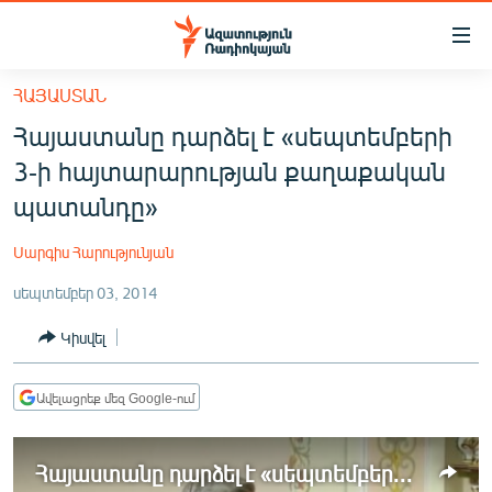
Մատչելիության
հղումներ
Անցնել
ՀԱՅԱՍՏԱՆ
հիմնական
ԱԶԱՏՈՒԹՅՈՒՆ TV
Հայաստանը դարձել է «սեպտեմբերի
բովանդակությանը
ՀԱՅԱՍՏԱՆ
Անցնել
3-ի հայտարարության քաղաքական
հիմնական
ՔԱՂԱՔԱԿԱՆ
պատանդը»
մենյուին
ԸՆՏՐՈՒԹՅՈՒՆՆԵՐ 2026
Որոնում
Սարգիս Հարությունյան
ԻՐԱՎՈՒՆՔ
սեպտեմբեր 03, 2014
ՀԱՍԱՐԱԿՈՒԹՅՈՒՆ
Կիսվել
ՏՆՏԵՍՈՒԹՅՈՒՆ
ՂԱՐԱԲԱՂ
Ավելացրեք մեզ Google-ում
ՊԱՏԵՐԱԶՄԻ 6 ՇԱԲԱԹՆԵՐԸ
Հայաստանը դարձել է «սեպտեմբերի 3-ի հայտարարության քաղաքական պատանդը»
ՏԱՐԱԾԱՇՐՋԱՆ