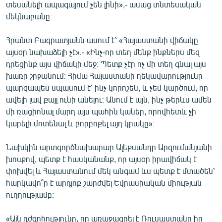
տեսանելի ապագայում չեն լինի»,- ասաց տնտեսական
մեկնաբանը։
Հրանտ Բագրատյանն ասում է՝ «Հայաստանի վիճակը
այսօր նախաձելի չէ».- «Ինչ-որ տեղ մենք ինքներս մեզ
դրեցինք այս վիճակի մեջ։ Պետք չէր ոչ մի տեղ գնալ այս
խառը շրջանում։ Հիմա Հայաստանի ղեկավարությունը
պարզապես սպասում է՝ ինչ կորոշեն, և չեմ կարծում, որ
ավելի լավ քայլ ունի անելու։ Անում է այն, ինչ թերևս ամեն
մի ռացիոնալ մարդ այս պահին կաներ, որովհետև չի
կարելի մոտենալ և բորբոքել այդ կրակը»։
Նախկին արտգործնախարար Ալեքսանդր Արզումանյանի
խոսքով, պետք է հասկանանք, որ այսօր իրավիճակ է
փոխվել և Հայաստանում մեկ անգամ ևս պետք է մտածեն՝
հարկավո՞ր է արդյոք շարժվել Եվրասիական միության
ուղղությամբ:
«Այն դժգոհությունը, որ առաջացրել է Ռուսաստանը իր