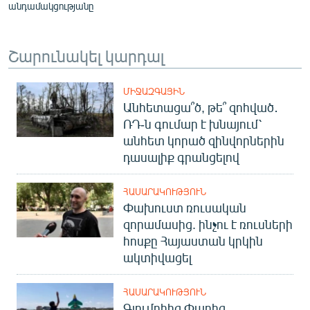
անդամակցությանը
Շարունակել կարդալ
ՄԻՋԱԶԳԱՅԻՆ
Անհետացա՞ծ, թե՞ զոհված․
ՌԴ-ն գումար է խնայում՝
անհետ կորած զինվորներին
դասալիք գրանցելով
ՀԱՍԱՐԱԿՈՒԹՅՈՒՆ
Փախուստ ռուսական
զորամասից. ինչու է ռուսների
հոսքը Հայաստան կրկին
ակտիվացել
ՀԱՍԱՐԱԿՈՒԹՅՈՒՆ
Գյումրիից Փարիզ․