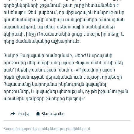
գործընկերների շրջանում, շատ լուրջ հետևանքներ է
ունենալու։ Չեմ կարծում, որ միջազգային հանրությունը
կսահմանափակվի միմիայն սանկցիաների խստացման
սպառնալիքով, այլ ռեալ, սեկտորային սանկցիաներ
կկիրառի, ինչը Ռուսաստանին ցույց է տալու իր տեղը և
դերը ժամանակակից աշխարհում»։
Հակոբ Բադալյանի համոզմամբ, Սերժ Սարգսյանի
որոշումից մեկ տարի անց այսօր Հայաստանն ունի մեկ
բան՝ ինքնիշխանության խնդիր.- «Գլխավորը այսօր
ինքնիշխանության վերականգնումն է այսօր, որպեսզի
Հայաստանը կարողանա ինքնուրույն կայացնել
որոշումներ, և կայացնել պետության, ոչ թե իշխանության
առանձին դեմքերի շահերից ելնելով»։
Կիսվել
Հետևեք մեզ
Հոդվածը կարող եք գտնել հետևյալ բաժիններում