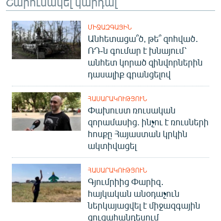
Շարունակել կարդալ
ՄԻՋԱԶԳԱՅԻՆ
Անհետացա՞ծ, թե՞ զոհված․
ՌԴ-ն գումար է խնայում՝
անհետ կորած զինվորներին
դասալիք գրանցելով
ՀԱՍԱՐԱԿՈՒԹՅՈՒՆ
Փախուստ ռուսական
զորամասից. ինչու է ռուսների
հոսքը Հայաստան կրկին
ակտիվացել
ՀԱՍԱՐԱԿՈՒԹՅՈՒՆ
Գյումրիից Փարիզ․
հայկական անօդաչուն
ներկայացվել է միջազգային
ցուցահանդեսում