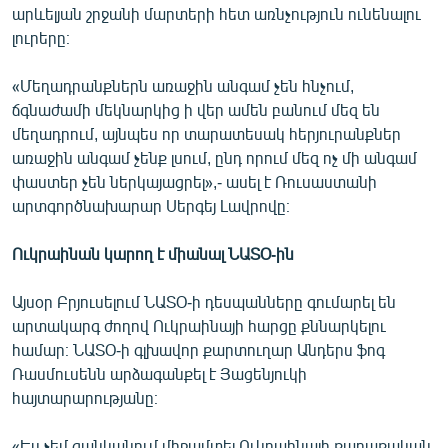
արևելյան շրջանի մարտերի հետ առնչություն ունենալու
լուրերը։
«Մեղադրանքներն առաջին անգամ չեն հնչում,
ճգնաժամի մեկնարկից ի վեր ամեն բանում մեզ են
մեղադրում, այնպես որ տարատեսակ հերյուրանքներ
առաջին անգամ չենք լսում, ընդ որում մեզ ոչ մի անգամ
փաստեր չեն ներկայացրել»,- ասել է Ռուսաստանի
արտգործնախարար Սերգեյ Լավրովը։
Ուկրաինան կարող է միանալ ՆԱՏՕ-ին
Այսօր Բրյուսելում ՆԱՏՕ-ի դեսպանները գումարել են
արտակարգ ժողով Ուկրաինայի հարցը քննարկելու
համար։ ՆԱՏՕ-ի գլխավոր քարտուղար Անդերս ֆոգ
Ռասմուսենն արձագանքել է Յացենյուկի
հայտարարությանը։
«Ես չեմ ցանկանում միջամտել Ուկրաինայի քաղաքական