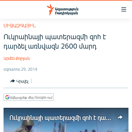
Մատչելիության
հղումներ
Անցնել
ՄԻՋԱԶԳԱՅԻՆ
հիմնական
ԱԶԱՏՈՒԹՅՈՒՆ TV
Ուկրաինայի պատերազմի զոհ է
բովանդակությանը
ՀԱՅԱՍՏԱՆ
Անցնել
դարձել առնվազն 2600 մարդ
հիմնական
ՔԱՂԱՔԱԿԱՆ
մենյուին
Արմեն Քոլոյան
ԸՆՏՐՈՒԹՅՈՒՆՆԵՐ 2026
Որոնում
օգոստոս 29, 2014
ԻՐԱՎՈՒՆՔ
Կիսվել
ՀԱՍԱՐԱԿՈՒԹՅՈՒՆ
ՏՆՏԵՍՈՒԹՅՈՒՆ
Ավելացրեք մեզ Google-ում
ՂԱՐԱԲԱՂ
ՊԱՏԵՐԱԶՄԻ 6 ՇԱԲԱԹՆԵՐԸ
Ուկրաինայի պատերազմի զոհ է դարձել առնվազն 2600 մարդ
ՏԱՐԱԾԱՇՐՋԱՆ