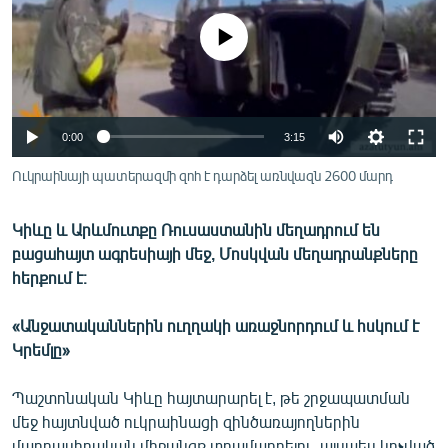
ՄԻՋԱԶԳԱՅԻՆ
No media source currently available
ՄՇԱԿՈՒՅԹ
ՍՊՈՐՏ
ՄԵԿՆԱԲԱՆՈՒԹՅՈՒՆ
0:00
3:15
ՏՏ ԵՒ ԻՆՏԵՐՆԵՏ
Ուկրաինայի պատերազմի զոհ է դարձել առնվազն 2600 մարդ
ԿՈՐՈՆԱՎԻՐՈՒՍ
Կիևը և Արևմուտքը Ռուսաստանին մեղադրում են
ԱՐԽԻՎ
բացահայտ ագրեսիայի մեջ, Մոսկվան մեղադրանքները
ՏԵՍԱՆՅՈՒԹԵՐ
հերքում է։
ԲԱՆԱՎԵՃ
«Անջատականներին ուղղակի առաջնորդում և հսկում է
ՁԳՏԵԼՈՎ ԼԱՎԱԳՈՒՅՆԻՆ
Կրեմլը»
ՓՈԴՔԱՍԹ
Պաշտոնական Կիևը հայտարարել է, թե շրջապատման
մեջ հայտնված ուկրաինացի զինծառայողներին
Հայերեն
մարդասիրական միջանցք տրամադրելու, այսպես կոչված