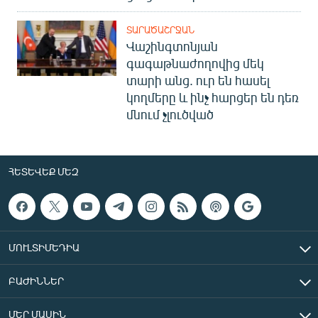
ՏԱՐԱԾԱՇՐՋԱՆ
Վաշինգտոնյան
գագաթնաժողովից մեկ
տարի անց. ուր են հասել
կողմերը և ինչ հարցեր են դեռ
մնում չլուծված
ՀԵՏԵՎԵՔ ՄԵԶ
ՄՈՒԼՏԻՄԵԴԻԱ
ԲԱԺԻՆՆԵՐ
ՄԵՐ ՄԱՍԻՆ