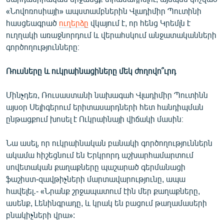
English
«Նովոռոսիայի» ապստամբներին Վլադիմիր Պուտինի
հասցեագրած
ուղերձը
վկայում է, որ հենց Կրեմլն է
Русский
ուղղակի առաջնորդում և վերահսկում անջատականների
գործողությունները։
ՀԵՏԵՎԵՔ ՄԵԶ
Ռուսները և ուկրաինացիները մեկ ժողովո՞ւրդ
Մինչդեռ, Ռուսաստանի նախագահ Վլադիմիր Պուտինն
այսօր Սելիգերում երիտասարդների հետ հանդիպման
ընթացքում խոսել է Ուկրաինայի վիճակի մասին։
«Ազատության» բոլոր կայքերը
Նա ասել, որ ուկրաինական բանակի գործողություններն
ակամա հիշեցնում են Երկրորդ աշխարհամարտում
սովետական քաղաքները պաշարած գերմանացի
ֆաշիստ-զավթիչների մարտավարությունը, ապա
հավելել․- «Նրանք շրջապատում էին մեր քաղաքները,
ասենք, Լենինգրադը, և կրակ են բացում թաղամասերի
բնակիչների վրա»: