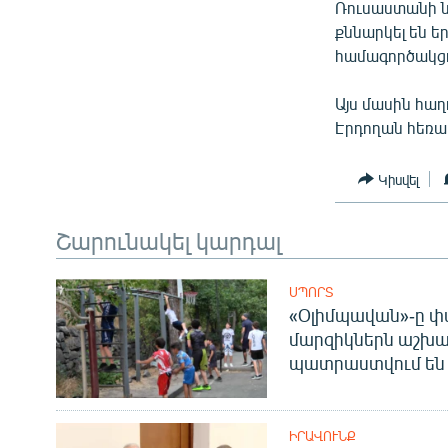
ՄԻՋԱԶԳԱՅԻՆ
Ռուսաստանի ն
քննարկել են 
ՄՇԱԿՈՒՅԹ
համագործակցո
ՍՊՈՐՏ
Այս մասին հաղ
ՄԵԿՆԱԲԱՆՈՒԹՅՈՒՆ
Էրդողան հեռա
ՏՏ ԵՒ ԻՆՏԵՐՆԵՏ
Կիսվել
ԿՈՐՈՆԱՎԻՐՈՒՍ
ԱՐԽԻՎ
Շարունակել կարդալ
ՏԵՍԱՆՅՈՒԹԵՐ
ԲԱՆԱՎԵՃ
ՍՊՈՐՏ
«Օլիմպավան»-ը փ
ՁԳՏԵԼՈՎ ԼԱՎԱԳՈՒՅՆԻՆ
մարզիկներն աշխա
պատրաստվում են 
ՓՈԴՔԱՍԹ
ԻՐԱՎՈՒՆՔ