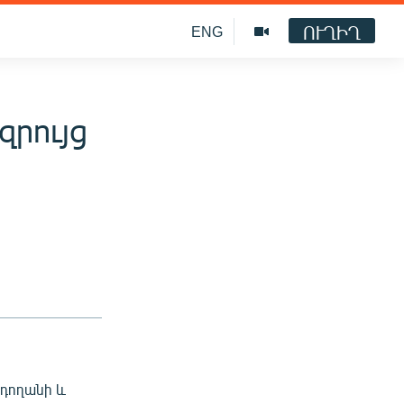
ՈՒՂԻՂ
ENG
զրույց
րդողանի և