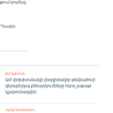
քում կողմերը
 Պուտին-
ՔԱՂԱՔԱԿԱՆ
ԱԺ փոխխոսնակի ընդդիմադիր թեկնածուի
վերաբերյալ քննարկումները եկող շաբաթ
կշարունակվեն
ՀԱՍԱՐԱԿՈՒԹՅՈՒՆ