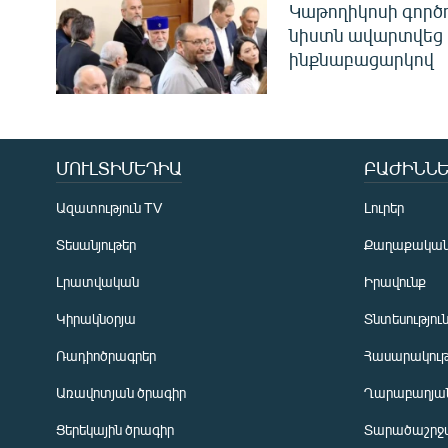
Կաթողիկոսի գոր
նիստն ավարտվեց
ինքնաբացարկով
ՄՈՒԼՏԻՄԵԴԻԱ
ԲԱԺԻՆՆԵ
Ազատություն TV
Լուրեր
Տեսանյութեր
Քաղաքակա
Լրատվական
Իրավունք
Կիրակնօրյա
Տնտեսությու
Ռադիոծրագրեր
Հասարակութ
Առավոտյան ծրագիր
Ղարաբաղյան
Ցերեկային ծրագիր
Տարածաշրջ
Հայերեն