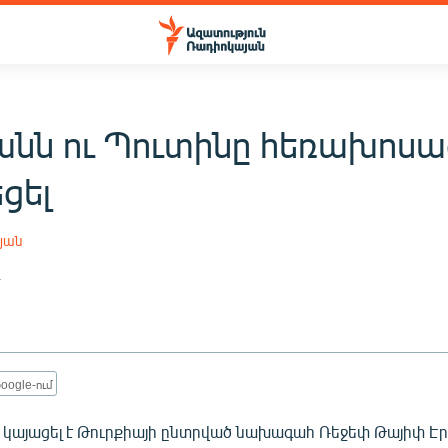
անն ու Պուտինը հեռախոսա
եցել
յան
4
oogle-ում
ն կայացել է Թուրքիայի ընտրված նախագահ Ռեջեփ Թայիփ Է