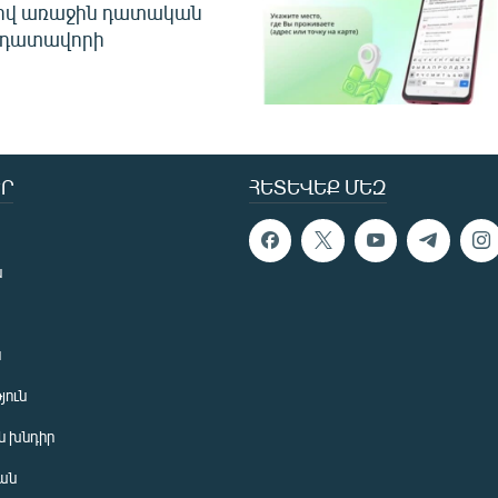
ծով առաջին դատական
 դատավորի
Ր
ՀԵՏԵՎԵՔ ՄԵԶ
ն
ն
յուն
 խնդիր
ան