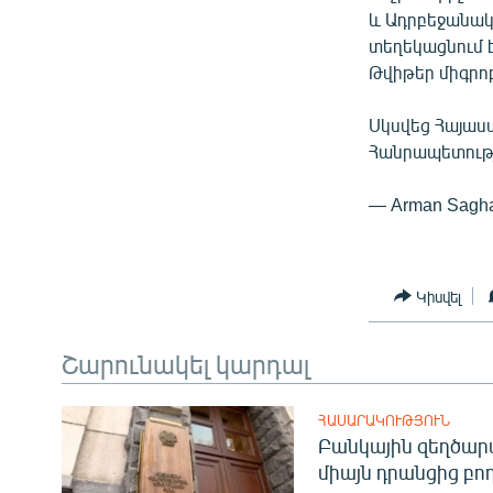
ՄԻՋԱԶԳԱՅԻՆ
և Ադրբեջանակ
ՄՇԱԿՈՒՅԹ
տեղեկացնում 
Թվիթեր միգրոբ
ՍՊՈՐՏ
ՄԵԿՆԱԲԱՆՈՒԹՅՈՒՆ
Սկսվեց Հայաս
Հանրապետութ
ՏՏ ԵՒ ԻՆՏԵՐՆԵՏ
ԿՈՐՈՆԱՎԻՐՈՒՍ
— Arman Sagh
ԱՐԽԻՎ
ՏԵՍԱՆՅՈՒԹԵՐ
Կիսվել
ԲԱՆԱՎԵՃ
Շարունակել կարդալ
ՁԳՏԵԼՈՎ ԼԱՎԱԳՈՒՅՆԻՆ
ՓՈԴՔԱՍԹ
ՀԱՍԱՐԱԿՈՒԹՅՈՒՆ
Բանկային զեղծարա
միայն դրանցից բող