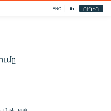
ՈՒՂԻՂ
ENG
ումը
նի Դաշնության