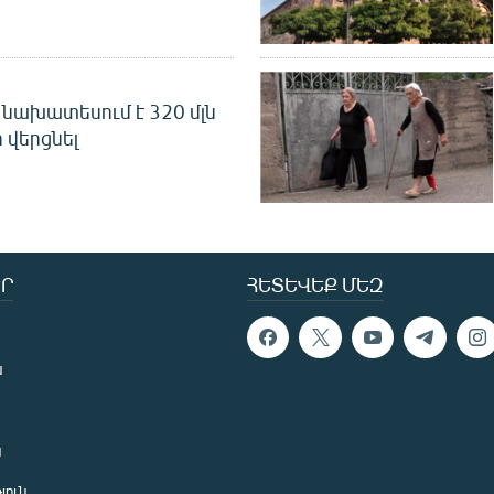
նախատեսում է 320 մլն
 վերցնել
Ր
ՀԵՏԵՎԵՔ ՄԵԶ
ն
ն
յուն