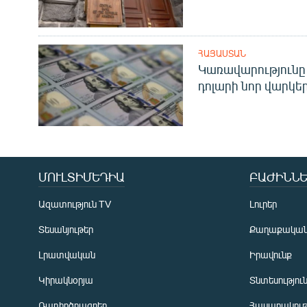
ՀԱՅԱՍՏԱՆ
Կառավարությունը 
դոլարի նոր վարկեր
ՄՈՒԼՏԻՄԵԴԻԱ
ԲԱԺԻՆՆԵ
Ազատություն TV
Լուրեր
Տեսանյութեր
Քաղաքակա
Լրատվական
Իրավունք
Կիրակնօրյա
Տնտեսությու
Ռադիոծրագրեր
Հասարակութ