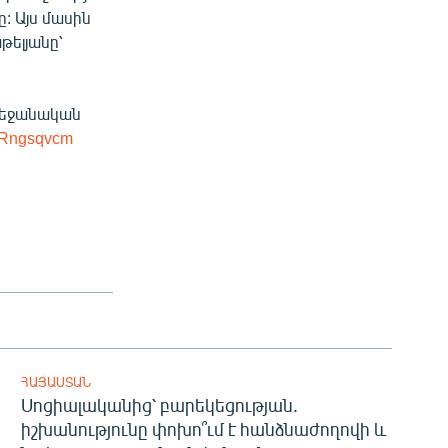
 Այս մասին
ելյանը՝
բեջանական
R9Rngsqvcm
ՀԱՅԱՍՏԱՆ
Սոցիալականից՝ բարեկեցության.
իշխանությունը փոխո՞ւմ է հանձնաժողովի և