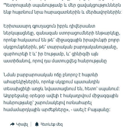
Պետրոսյանի սպանությամբ և մեր ցավակցություններն
English
ենք հայտնում նրա հարազատներին և մերձավորներին։
Русский
Երիտասարդ գյուղացուն իբրև դիվերսանտ
ՀԵՏԵՎԵՔ ՄԵԶ
ներկայացնելը, զանազան ստորացումների ենթարկելը,
որոնք հակասում են թե՛ միջազգային իրավունքի բոլոր
սկզբունքներին, թե՛ տարրական բարոյականությանը,
զարհուրելի է և՛ իր էությամբ, և՛ ցինիզմի այն
աստիճանով, որով դա մատուցվեց հանրությանը
«Ազատության» բոլոր կայքերը
Նման բարբարոսական ոճը բնորոշ է հայտնի
ահաբեկիչներին, որոնք սկզբում պատանդին
տեսախցիկի առջև նվաստացնում են, հետո՝ սպանում:
Ադրբեջանը օրեցօր ավելի է հակադրվում միջազգային
հանրությանը՝ շարունակելով ոտնահարել
համամարդկային արժեքները», - ասել է Բալայանը:
Կիսվել
Հետևեք մեզ