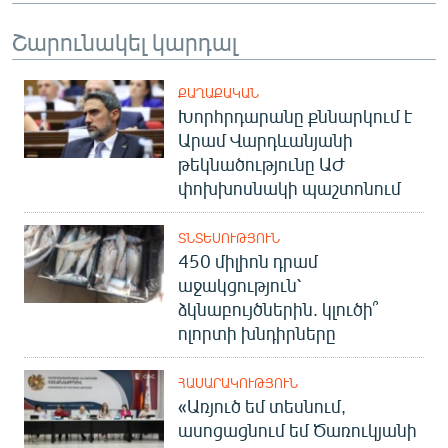
Շարունակել կարդալ
ՔԱՂԱՔԱԿԱՆ
Խորհրդարանը քննարկում է
Արամ Վարդևանյանի
թեկնածությունը ԱԺ
փոխխոսնակի պաշտոնում
ՏՆՏԵՍՈՒԹՅՈՒՆ
450 միլիոն դրամ
աջակցություն՝
ձկնաբույծներին. կլուծի՞
ոլորտի խնդիրները
ՀԱՍԱՐԱԿՈՒԹՅՈՒՆ
«Առյուծ եմ տեսնում,
ասոցացնում եմ Ծառուկյանի