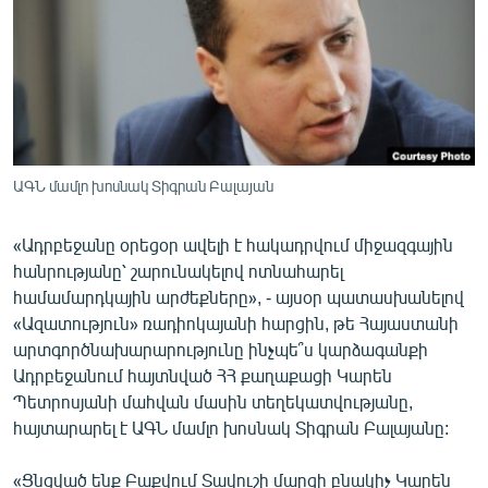
ՄԻՋԱԶԳԱՅԻՆ
ՄՇԱԿՈՒՅԹ
ՍՊՈՐՏ
ՄԵԿՆԱԲԱՆՈՒԹՅՈՒՆ
ՏՏ ԵՒ ԻՆՏԵՐՆԵՏ
ԱԳՆ մամլո խոսնակ Տիգրան Բալայան
ԿՈՐՈՆԱՎԻՐՈՒՍ
«Ադրբեջանը օրեցօր ավելի է հակադրվում միջազգային
ԱՐԽԻՎ
հանրությանը՝ շարունակելով ոտնահարել
ՏԵՍԱՆՅՈՒԹԵՐ
համամարդկային արժեքները», - այսօր պատասխանելով
«Ազատություն» ռադիոկայանի հարցին, թե Հայաստանի
ԲԱՆԱՎԵՃ
արտգործնախարարությունը ինչպե՞ս կարձագանքի
ՁԳՏԵԼՈՎ ԼԱՎԱԳՈՒՅՆԻՆ
Ադրբեջանում հայտնված ՀՀ քաղաքացի Կարեն
Պետրոսյանի մահվան մասին տեղեկատվությանը,
ՓՈԴՔԱՍԹ
հայտարարել է ԱԳՆ մամլո խոսնակ Տիգրան Բալայանը:
Հայերեն
«Ցնցված ենք Բաքվում Տավուշի մարզի բնակիչ Կարեն