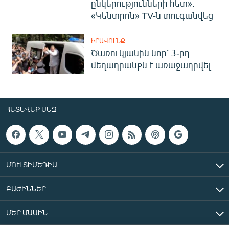
ընկերությունների հետ».
«Կենտրոն» TV-ն տուգանվեց
ԻՐԱՎՈՒՆՔ
Ծառուկյանին նոր՝ 3-րդ
մեղադրանքն է առաջադրվել
ՀԵՏԵՎԵՔ ՄԵԶ
ՄՈՒԼՏԻՄԵԴԻԱ
ԲԱԺԻՆՆԵՐ
ՄԵՐ ՄԱՍԻՆ