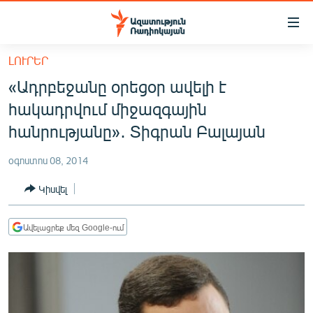
Մատչելիության
հղումներ
Անցնել
ԼՈՒՐԵՐ
հիմնական
ԱԶԱՏՈՒԹՅՈՒՆ TV
«Ադրբեջանը օրեցօր ավելի է
բովանդակությանը
ՀԱՅԱՍՏԱՆ
Անցնել
հակադրվում միջազգային
հիմնական
ՔԱՂԱՔԱԿԱՆ
հանրությանը»․ Տիգրան Բալայան
մենյուին
ԸՆՏՐՈՒԹՅՈՒՆՆԵՐ 2026
Որոնում
օգոստոս 08, 2014
ԻՐԱՎՈՒՆՔ
Կիսվել
ՀԱՍԱՐԱԿՈՒԹՅՈՒՆ
ՏՆՏԵՍՈՒԹՅՈՒՆ
Ավելացրեք մեզ Google-ում
ՂԱՐԱԲԱՂ
ՊԱՏԵՐԱԶՄԻ 6 ՇԱԲԱԹՆԵՐԸ
ՏԱՐԱԾԱՇՐՋԱՆ