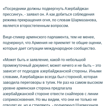
English
«Посредники должны подвергнуть Азербайджан
Русский
прессингу», - заявил он. А как добиться соблюдения
режима прекращения огня, по словам Шармазанова,
является второстепенным вопросом.
ՀԵՏԵՎԵՔ ՄԵԶ
Вице-спикер армянского парламента, тем не менее,
подчеркнул, что Армения не приемлет те общие оценки,
которые дает ситуации международное сообщество.
«Ազատության» բոլոր կայքերը
«Может быть и заявление, какой-то небольшой
промежуточный документ, может ничего и не быть – это
зависит от подходов азербайджанской стороны. Иными
словами, Азербайджан всегда был стороной, которая
заводила переговоры в тупик. Не раз на самом высоком
уровне армянская сторона предлагала
азербайджанской стороне отвести снайперов с линии
соприкосновения. Но мы видим, что они не только не
отводят их, но и стреляют», - подчеркнул Шармазанов.