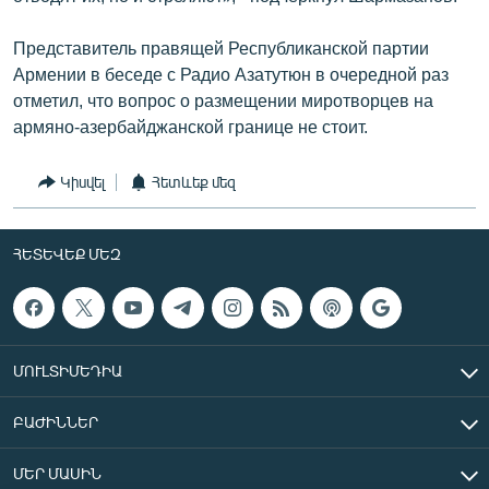
Представитель правящей Республиканской партии
Армении в беседе с Радио Азатутюн в очередной раз
отметил, что вопрос о размещении миротворцев на
армяно-азербайджанской границе не стоит.
Կիսվել
Հետևեք մեզ
ՀԵՏԵՎԵՔ ՄԵԶ
ՄՈՒԼՏԻՄԵԴԻԱ
ԲԱԺԻՆՆԵՐ
ՄԵՐ ՄԱՍԻՆ