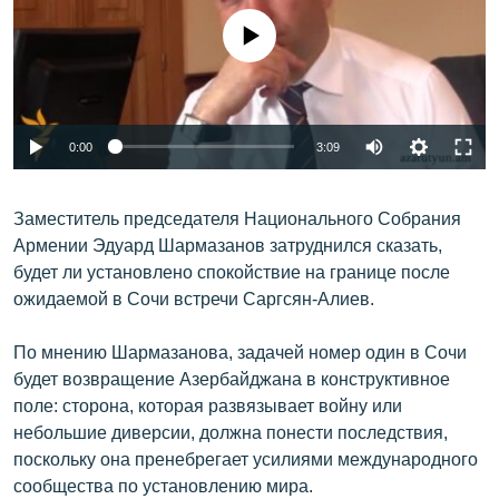
ՄԻՋԱԶԳԱՅԻՆ
No media source currently available
ՄՇԱԿՈՒՅԹ
ՍՊՈՐՏ
ՄԵԿՆԱԲԱՆՈՒԹՅՈՒՆ
0:00
3:09
ՏՏ ԵՒ ԻՆՏԵՐՆԵՏ
Заместитель председателя Национального Собрания
ԿՈՐՈՆԱՎԻՐՈՒՍ
Армении Эдуард Шармазанов затруднился сказать,
ԱՐԽԻՎ
будет ли установлено спокойствие на границе после
ожидаемой в Сочи встречи Саргсян-Алиев.
ՏԵՍԱՆՅՈՒԹԵՐ
ԲԱՆԱՎԵՃ
По мнению Шармазанова, задачей номер один в Сочи
будет возвращение Азербайджана в конструктивное
ՁԳՏԵԼՈՎ ԼԱՎԱԳՈՒՅՆԻՆ
поле: сторона, которая развязывает войну или
ՓՈԴՔԱՍԹ
небольшие диверсии, должна понести последствия,
поскольку она пренебрегает усилиями международного
Հայերեն
сообщества по установлению мира.