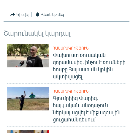
English
Կիսվել
Հետևեք մեզ
Русский
Շարունակել կարդալ
ՀԵՏԵՎԵՔ ՄԵԶ
ՀԱՍԱՐԱԿՈՒԹՅՈՒՆ
Փախուստ ռուսական
զորամասից. ինչու է ռուսների
հոսքը Հայաստան կրկին
«Ազատության» բոլոր կայքերը
ակտիվացել
ՀԱՍԱՐԱԿՈՒԹՅՈՒՆ
Գյումրիից Փարիզ․
հայկական անօդաչուն
ներկայացվել է միջազգային
ցուցահանդեսում