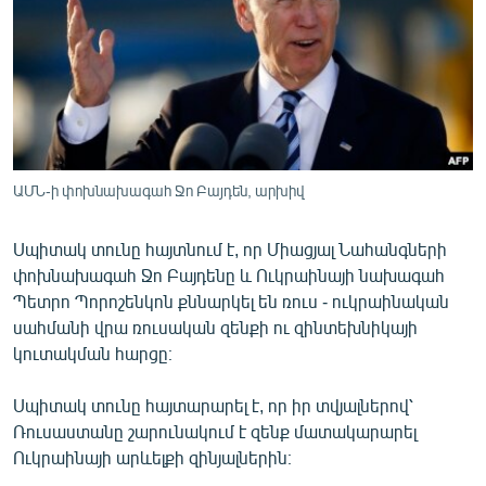
ՄԻՋԱԶԳԱՅԻՆ
ՄՇԱԿՈՒՅԹ
ՍՊՈՐՏ
ՄԵԿՆԱԲԱՆՈՒԹՅՈՒՆ
ՏՏ ԵՒ ԻՆՏԵՐՆԵՏ
ԱՄՆ-ի փոխնախագահ Ջո Բայդեն, արխիվ
ԿՈՐՈՆԱՎԻՐՈՒՍ
Սպիտակ տունը հայտնում է, որ Միացյալ Նահանգների
ԱՐԽԻՎ
փոխնախագահ Ջո Բայդենը և Ուկրաինայի նախագահ
ՏԵՍԱՆՅՈՒԹԵՐ
Պետրո Պորոշենկոն քննարկել են ռուս - ուկրաինական
սահմանի վրա ռուսական զենքի ու զինտեխնիկայի
ԲԱՆԱՎԵՃ
կուտակման հարցը։
ՁԳՏԵԼՈՎ ԼԱՎԱԳՈՒՅՆԻՆ
Սպիտակ տունը հայտարարել է, որ իր տվյալներով՝
ՓՈԴՔԱՍԹ
Ռուսաստանը շարունակում է զենք մատակարարել
Ուկրաինայի արևելքի զինյալներին։
Հայերեն