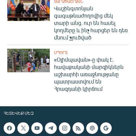
ՏԱՐԱԾԱՇՐՋԱՆ
Վաշինգտոնյան
գագաթնաժողովից մեկ
տարի անց. ուր են հասել
կողմերը և ինչ հարցեր են դեռ
մնում չլուծված
ՍՊՈՐՏ
«Օլիմպավան»-ը փակ է.
հավաքականի մարզիկներն
աշխարհի առաջնությանը
պատրաստվում են
Հրազդանի կիրճում
ՀԵՏԵՎԵՔ ՄԵԶ