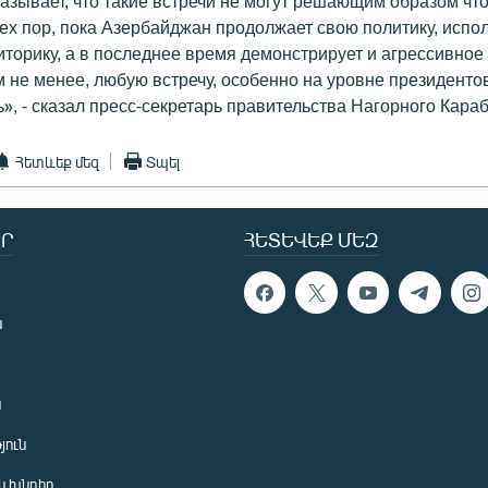
зывает, что такие встречи не могут решающим образом что
ех пор, пока Азербайджан продолжает свою политику, испо
иторику, а в последнее время демонстрирует и агрессивное
м не менее, любую встречу, особенно на уровне президенто
», - сказал пресс-секретарь правительства Нагорного Караб
Հետևեք մեզ
Տպել
Ր
ՀԵՏԵՎԵՔ ՄԵԶ
ն
ն
յուն
 խնդիր