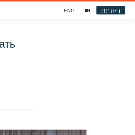
ՈՒՂԻՂ
ENG
ать