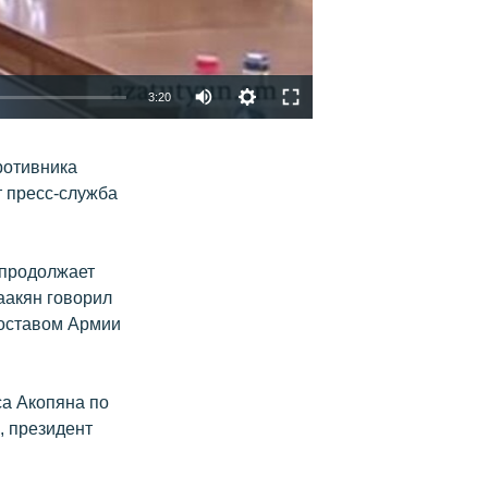
3:20
EMBED
ՏԱՐԱԾԵԼ
ротивника
т пресс-служба
 продолжает
аакян говорил
оставом Армии
са Акопяна по
, президент