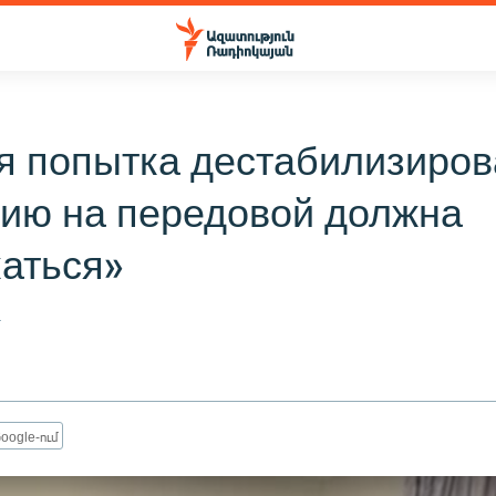
я попытка дестабилизиров
цию на передовой должна
аться»
4
oogle-ում