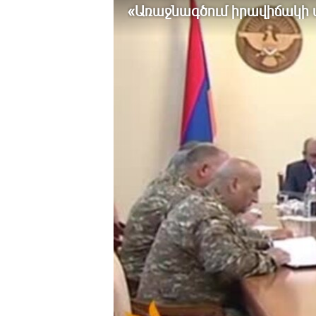
ՄԻՋԱԶԳԱՅԻՆ
«Առաջնագծում իրավիճակի
ՄՇԱԿՈՒՅԹ
ՍՊՈՐՏ
ՄԵԿՆԱԲԱՆՈՒԹՅՈՒՆ
ՏՏ ԵՒ ԻՆՏԵՐՆԵՏ
ԿՈՐՈՆԱՎԻՐՈՒՍ
ԱՐԽԻՎ
ՏԵՍԱՆՅՈՒԹԵՐ
ԲԱՆԱՎԵՃ
ՁԳՏԵԼՈՎ ԼԱՎԱԳՈՒՅՆԻՆ
ՓՈԴՔԱՍԹ