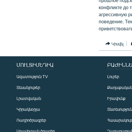
прошлое подска
конфликте до т
агрессивную р
поведение. Те
приветствовать
Կիսվել
ՄՈՒԼՏԻՄԵԴԻԱ
ԲԱԺԻՆՆԵ
Ազատություն TV
Լուրեր
Տեսանյութեր
Քաղաքակա
Լրատվական
Իրավունք
Կիրակնօրյա
Տնտեսությու
Ռադիոծրագրեր
Հասարակութ
Առավոտյան ծրագիր
Ղարաբաղյան