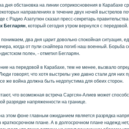
ва дня обстановка на линии соприкосновения в Карабахе с
екоторых направлениях в течение двух ночей выстрелов по
де с Радио Азатутюн сказал пресс-секретарь правительства
к Бегларян
, который сегодня утром вернулся с передовой.
 понимаем, два дня царит довольно спокойная ситуация, е
вчера, когда от пули снайпера погиб наш военный. Борьба 
ндистском поле», - отметил Бегларян.
ение на передовой в Карабахе, тем не менее, вызвало опр
 Люди говорят, что хотя выстрелы уже давно стали для них
все же война должна быть недопустима для обеих сторон.
итают, что возможная встреча Саргсян-Алиев может способ
ой разрядке напряженности на границе.
 на этом фоне главным ожиданием является разрядка напр
в краткосрочном плане. А в долгосрочном плане надежд нет,