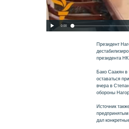
0:00
Президент Наг
дестабилизиро
президента НК
Бако Саакян в
оставаться пр
вчера в Степа
обороны Нагор
Источник такж
предпринятым 
дал конкретны