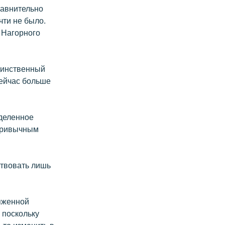
равнительно
чти не было.
 Нагорного
динственный
сейчас больше
еделенное
 привычным
ствовать лишь
яженной
 поскольку