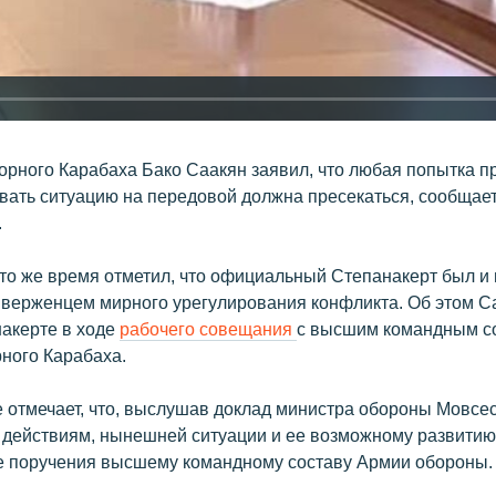
орного Карабаха Бако Саакян заявил, что любая попытка п
вать ситуацию на передовой должна пресекаться, сообщае
.
 то же время отметил, что официальный Степанакерт был и
иверженцем мирного урегулирования конфликта. Об этом С
накерте в ходе
рабочего совещания
с высшим командным с
ного Карабаха.
е отмечает, что, выслушав доклад министра обороны Мовсе
действиям, нынешней ситуации и ее возможному развитию
е поручения высшему командному составу Армии обороны.