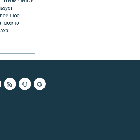
-то изменить в
льзует
 военное
в, можно
аха.