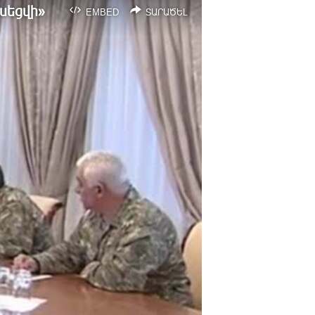
սեցվի»
EMBED
ՏԱՐԱԾԵԼ