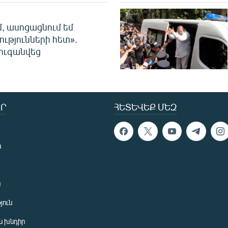
մ, ասոցացնում եմ
ությունների հետ».
ուգանվեց
Ր
ՀԵՏԵՎԵՔ ՄԵԶ
ն
ն
յուն
 խնդիր