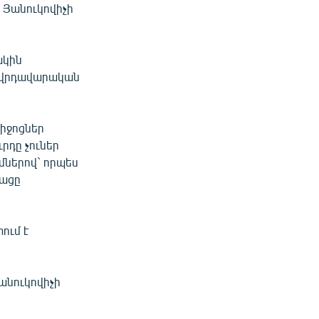
 Յանուկովիչի
խկին
ղովրդավարական
իջոցներ
րդը չուներ
մներով` որպես
թացը
ում է
անուկովիչի