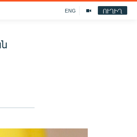
ՈՒՂԻՂ
ENG
ան