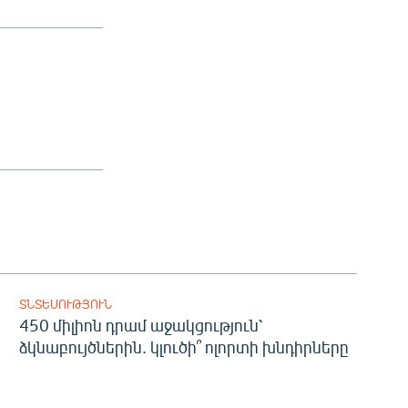
ՏՆՏԵՍՈՒԹՅՈՒՆ
450 միլիոն դրամ աջակցություն՝
ձկնաբույծներին. կլուծի՞ ոլորտի խնդիրները