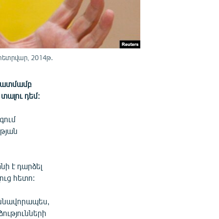
փետրվար, 2014թ․
նկատմամբ
տալու դեմ:
գում
թյան
նի է դարձել
ւց հետո:
ասնավորապես,
ձությունների