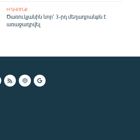
ԻՐԱՎՈՒՆՔ
Ծառուկյանին նոր՝ 3-րդ մեղադրանքն է
առաջադրվել