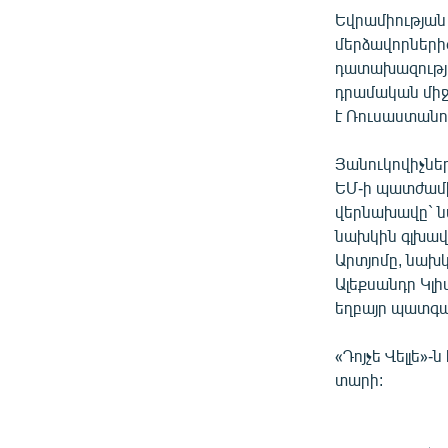
Եվրամիության
մերձավորներից
դատախազությո
դրամական միջո
է Ռուսաստանո
Յանուկովիչներ
ԵՄ-ի պատժամի
վերնախավը` ն
նախկին գլխավ
Արտյոմը, նախ
Ալեքսանդր Կլի
եղբայր պատգամ
«Դոյչե Վելլե»
տարի: