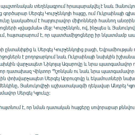
 պաշտոնական տեղեկագրում հրապարակվել է նաև Յանուկո
 գործարար Սերգեյ Կուրչենկոյի հայցը, ում Ուկրաինայի գլխ
ւնը կասկածում է հարյուրավոր միլիոնների հասնող անօրի
ցների «լվացման» մեջ: Կուրչենկոն, ով, ինչպես և Յանուկով
ւմ, հայտարարում է, որ պատժամիջոցները իր նկատմամբ ապ
ի ընտանիքից և Սերգեյ Կուրչենկոյից բացի, Եվրամիությա
ջոցներն է բողոքարկում նաև Ուկրաինայի նախկին իշխանա
ախկին վարչապետ Նիկոլայ Ազարովը և նրա պատգամավոր որ
որ դատախազ Վիկտոր Պշոնկան ու նաև նրա պատգամավոր 
կին փոխվարչապետ Սերգեյ Արբուզովը և եկամուտների նա
մենկինը, Յանուկովիչի աշխատակազմի ղեկավար Անդրեյ Կլյո
ավոր Սերգեյ Կլյուևը:
-ն հայտնում է, որ նման դատական հայցերը սովորաբար քննվու