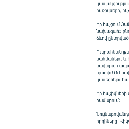
կապակցությամբ
հաշիվները, ին
Իր հայցում Յա
նախագահ» բնոր
ձևով ընտրվա
Ուկրաինան լք
սահմանելու և 
բավարար ապաց
պատիժ Ուկրաի
կասեցնելու հա
Իր հաշիվների
համարում:
Նույնաբովանդ
որդիները` Վիկ