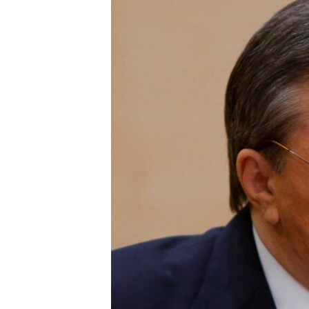
ՄԻՋԱԶԳԱՅԻՆ
ՄՇԱԿՈՒՅԹ
ՍՊՈՐՏ
ՄԵԿՆԱԲԱՆՈՒԹՅՈՒՆ
ՏՏ ԵՒ ԻՆՏԵՐՆԵՏ
ԿՈՐՈՆԱՎԻՐՈՒՍ
ԱՐԽԻՎ
ՏԵՍԱՆՅՈՒԹԵՐ
ԲԱՆԱՎԵՃ
ՁԳՏԵԼՈՎ ԼԱՎԱԳՈՒՅՆԻՆ
ՓՈԴՔԱՍԹ