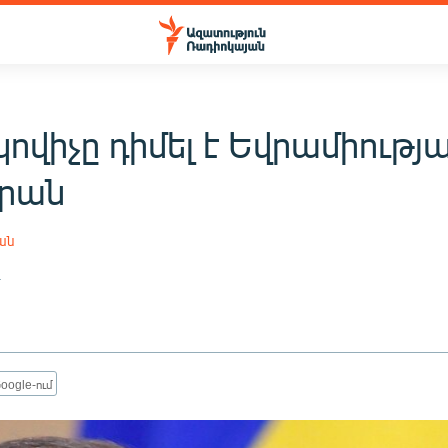
ովիչը դիմել է Եվրամիությ
րան
ան
4
oogle-ում