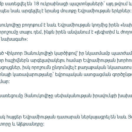
 սառեցվել են 18 ուկրաինացի պաշտոնյաների` այդ թվում և
չպես նաև արգելվել է նրանց մուտքը Եվրամիության երկրներ:
նուկովիչը բողոքում է նաև Եվրամիության կողմից իրեն «նա
ոշումը տալու դեմ, ինքն իրեն անվանում է «լեգիտիմ և ժո
ծ նախագահ»:
ած Վիկտոր Յանուկովիչի կարծիքով՝ իր նկատմամբ պատժամ
իր հաշիվներն արգելափակելու համար Եվրամիության խորհու
ույցներ, իսկ որոշումն ընդունվել է քաղաքական նկատառու
նայի կառավարությանը` եվրոպական ասոցացման գործըն
մար:
 սառեցումը Յանուկովիչը սեփականության իրավունքի խախտ
ակ հայցեր Եվրամիության դատարան ներկայացրել են նաև Յ
տորը և Ալեքսանդրը: