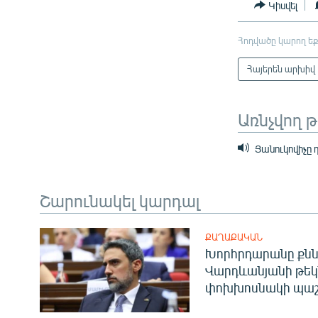
Կիսվել
Հոդվածը կարող եք
Հայերեն արխիվ
Առնչվող 
Յանուկովիչը 
Շարունակել կարդալ
ՔԱՂԱՔԱԿԱՆ
Խորհրդարանը քնն
Վարդևանյանի թեկ
փոխխոսնակի պաշ