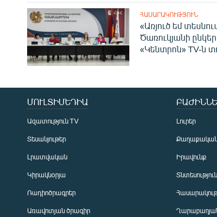
ՀԱՍԱՐԱԿՈՒԹՅՈՒՆ
«Առյուծ եմ տեսնու
Ծառուկյանի ընկեր
«Կենտրոն» TV-ն տ
ՄՈՒԼՏԻՄԵԴԻԱ
ԲԱԺԻՆՆԵ
Ազատություն TV
Լուրեր
Տեսանյութեր
Քաղաքակա
Լրատվական
Իրավունք
Կիրակնօրյա
Տնտեսությու
Ռադիոծրագրեր
Հասարակութ
Առավոտյան ծրագիր
Ղարաբաղյան