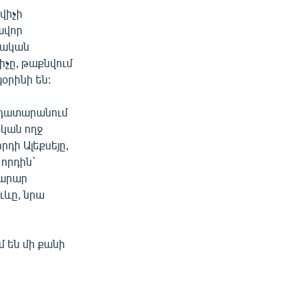
վիչի
ավոր
նական
իչը, թաքնվում
օրինի են:
ն դատարանում
կան ողջ
դի Ալեքսեյը,
որդին`
խարար
ւևը, նրա
մ են մի քանի