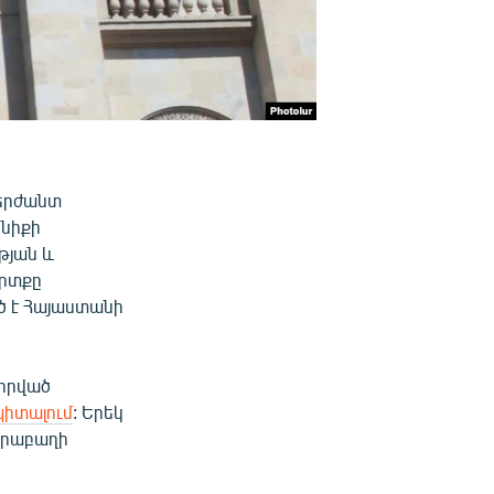
սերժանտ
ենիքի
թյան և
արտքը
 է Հայաստանի
վորված
պիտալում
: Երեկ
արաբաղի