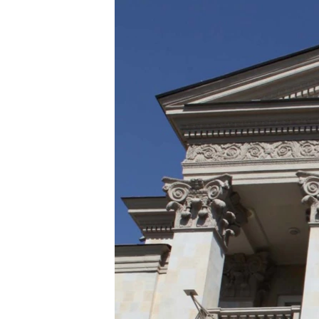
ՄԻՋԱԶԳԱՅԻՆ
ՄՇԱԿՈՒՅԹ
ՍՊՈՐՏ
ՄԵԿՆԱԲԱՆՈՒԹՅՈՒՆ
ՏՏ ԵՒ ԻՆՏԵՐՆԵՏ
ԿՈՐՈՆԱՎԻՐՈՒՍ
ԱՐԽԻՎ
ՏԵՍԱՆՅՈՒԹԵՐ
ԲԱՆԱՎԵՃ
ՁԳՏԵԼՈՎ ԼԱՎԱԳՈՒՅՆԻՆ
ՓՈԴՔԱՍԹ