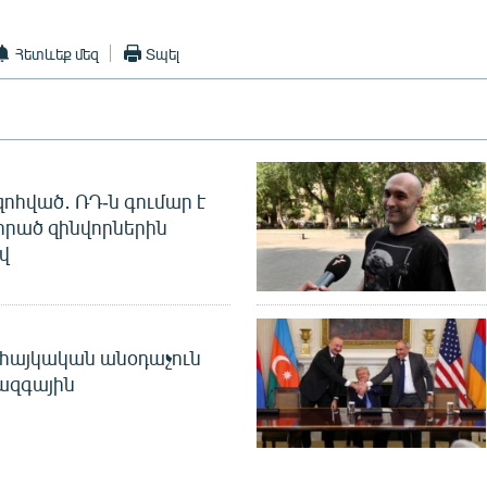
Հետևեք մեզ
Տպել
զոհված․ ՌԴ-ն գումար է
որած զինվորներին
վ
 հայկական անօդաչուն
ջազգային