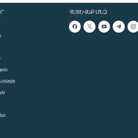
Ր
ՀԵՏԵՎԵՔ ՄԵԶ
ն
ն
յուն
 խնդիր
ան
նետ