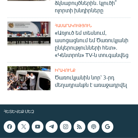
ձկնաբույծներին. կլուծի՞
ոլորտի խնդիրները
ՀԱՍԱՐԱԿՈՒԹՅՈՒՆ
«Առյուծ եմ տեսնում,
ասոցացնում եմ Ծառուկյանի
ընկերությունների հետ».
«Կենտրոն» TV-ն տուգանվեց
ԻՐԱՎՈՒՆՔ
Ծառուկյանին նոր՝ 3-րդ
մեղադրանքն է առաջադրվել
ՀԵՏԵՎԵՔ ՄԵԶ