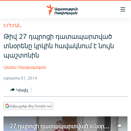
Մատչելիության
հղումներ
Անցնել
ԵՐԵՒԱՆ
հիմնական
ԱԶԱՏՈՒԹՅՈՒՆ TV
Թիվ 27 դպրոցի դատապարտված
բովանդակությանը
ՀԱՅԱՍՏԱՆ
Անցնել
տնօրենը կրկին հավակնում է նույն
հիմնական
ՔԱՂԱՔԱԿԱՆ
պաշտոնին
մենյուին
ԸՆՏՐՈՒԹՅՈՒՆՆԵՐ 2026
Որոնում
Լիանա Մնացականյան
ԻՐԱՎՈՒՆՔ
օգոստոս 01, 2014
ՀԱՍԱՐԱԿՈՒԹՅՈՒՆ
Կիսվել
ՏՆՏԵՍՈՒԹՅՈՒՆ
ՂԱՐԱԲԱՂ
Ավելացրեք մեզ Google-ում
ՊԱՏԵՐԱԶՄԻ 6 ՇԱԲԱԹՆԵՐԸ
27 դպրոցի դատապարտված տնօրենը կրկին հավակնում է նույն պաշտոնին
ՏԱՐԱԾԱՇՐՋԱՆ