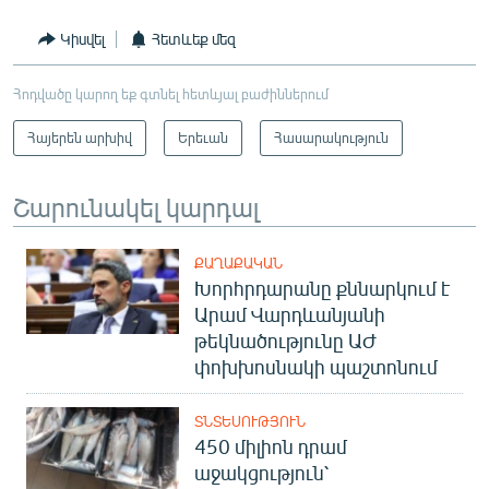
Կիսվել
Հետևեք մեզ
Հոդվածը կարող եք գտնել հետևյալ բաժիններում
Հայերեն արխիվ
Երեւան
Հասարակություն
Շարունակել կարդալ
ՔԱՂԱՔԱԿԱՆ
Խորհրդարանը քննարկում է
Արամ Վարդևանյանի
թեկնածությունը ԱԺ
փոխխոսնակի պաշտոնում
ՏՆՏԵՍՈՒԹՅՈՒՆ
450 միլիոն դրամ
աջակցություն՝