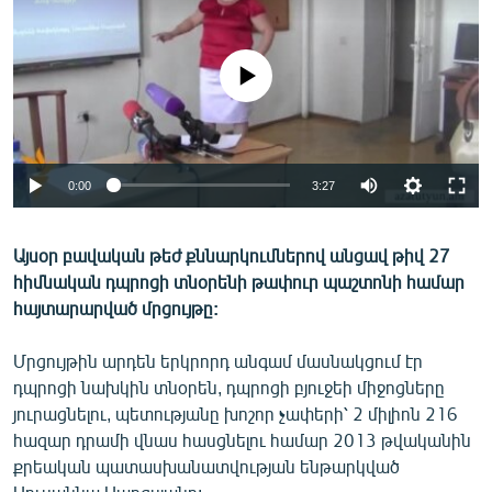
ՄԻՋԱԶԳԱՅԻՆ
ՄՇԱԿՈՒՅԹ
No media source currently available
ՍՊՈՐՏ
ՄԵԿՆԱԲԱՆՈՒԹՅՈՒՆ
ՏՏ ԵՒ ԻՆՏԵՐՆԵՏ
0:00
3:27
ԿՈՐՈՆԱՎԻՐՈՒՍ
Այսօր բավական թեժ քննարկումներով անցավ թիվ 27
ԱՐԽԻՎ
հիմնական դպրոցի տնօրենի թափուր պաշտոնի համար
ՏԵՍԱՆՅՈՒԹԵՐ
հայտարարված մրցույթը:
ԲԱՆԱՎԵՃ
Մրցույթին արդեն երկրորդ անգամ մասնակցում էր
ՁԳՏԵԼՈՎ ԼԱՎԱԳՈՒՅՆԻՆ
դպրոցի նախկին տնօրեն, դպրոցի բյուջեի միջոցները
յուրացնելու, պետությանը խոշոր չափերի՝ 2 միլիոն 216
ՓՈԴՔԱՍԹ
հազար դրամի վնաս հասցնելու համար 2013 թվականին
քրեական պատասխանատվության ենթարկված
Հայերեն