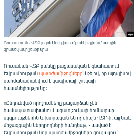
ՄԻՋԱԶԳԱՅԻՆ
ՄՇԱԿՈՒՅԹ
ՍՊՈՐՏ
ՄԵԿՆԱԲԱՆՈՒԹՅՈՒՆ
Ռուսաստան - ՎՏԲ լոգոն Մոսկվայում բանկի գլխամասային
գրասենյակի շենքի վրա
ՏՏ ԵՒ ԻՆՏԵՐՆԵՏ
ԿՈՐՈՆԱՎԻՐՈՒՍ
Ռուսական ՎՏԲ բանկը բացասական է գնահատում
ԱՐԽԻՎ
Եվրամիության
պատժամիջոցները
՝ նշելով, որ այդպիսով
սահմանափակվում է կապիտալի շուկայի
ՏԵՍԱՆՅՈՒԹԵՐ
հասանելիությունը:
ԲԱՆԱՎԵՃ
«Ընդունված որոշումները բացարձակ չեն
ՁԳՏԵԼՈՎ ԼԱՎԱԳՈՒՅՆԻՆ
համապատասխանում ազատ շուկայի հիմնարար
ՓՈԴՔԱՍԹ
սկզբունքներին և խտրական են ոչ միայն ՎՏԲ-ի, այլ նաև
միջազգային ներդրողների հանդեպ», - ասված է
Եվրամիության նոր պատժամիջոցների ցուցակում
Հայերեն