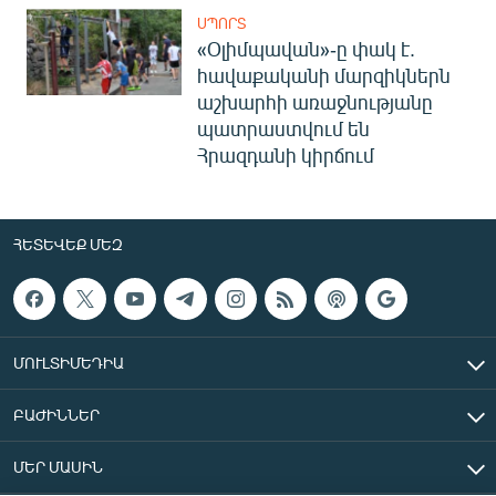
ՍՊՈՐՏ
«Օլիմպավան»-ը փակ է.
հավաքականի մարզիկներն
աշխարհի առաջնությանը
պատրաստվում են
Հրազդանի կիրճում
ՀԵՏԵՎԵՔ ՄԵԶ
ՄՈՒԼՏԻՄԵԴԻԱ
ԲԱԺԻՆՆԵՐ
ՄԵՐ ՄԱՍԻՆ