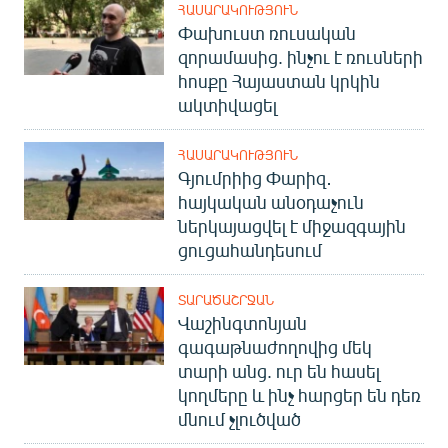
ՀԱՍԱՐԱԿՈՒԹՅՈՒՆ
Փախուստ ռուսական
զորամասից. ինչու է ռուսների
հոսքը Հայաստան կրկին
ակտիվացել
ՀԱՍԱՐԱԿՈՒԹՅՈՒՆ
Գյումրիից Փարիզ․
հայկական անօդաչուն
ներկայացվել է միջազգային
ցուցահանդեսում
ՏԱՐԱԾԱՇՐՋԱՆ
Վաշինգտոնյան
գագաթնաժողովից մեկ
տարի անց. ուր են հասել
կողմերը և ինչ հարցեր են դեռ
մնում չլուծված