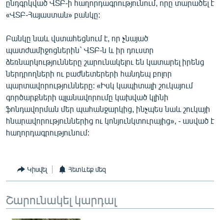
ընդգրկված ՎՏԲ-ի հաղորդագրությունում, որը տարածել է
English
«ՎՏԲ-Հայաստան» բանկը:
Русский
Բանկը նաև վստահեցնում է, որ չնայած
պատժամիջոցներին` ՎՏԲ-ն և իր դուստր
ՀԵՏԵՎԵՔ ՄԵԶ
ձեռնարկությունները շարունակելու են կատարել իրենց
ներդրողների ու բաժնետերերի հանդեպ բոլոր
պարտավորությունները: «Իսկ կապիտալի շուկայում
գործարքների պլանավորումը կախված կլինի
ֆոնդավորման մեր պահանջարկից, ինչպես նաև շուկայի
«Ազատության» բոլոր կայքերը
հնարավորություններից ու կոնյունկտուրայից», - ասված է
հաղորդագրությունում:
Կիսվել
Հետևեք մեզ
Շարունակել կարդալ