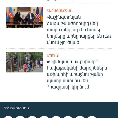
ՏԱՐԱԾԱՇՐՋԱՆ
Վաշինգտոնյան
գագաթնաժողովից մեկ
տարի անց. ուր են հասել
կողմերը և ինչ հարցեր են դեռ
մնում չլուծված
ՍՊՈՐՏ
«Օլիմպավան»-ը փակ է.
հավաքականի մարզիկներն
աշխարհի առաջնությանը
պատրաստվում են
Հրազդանի կիրճում
ՀԵՏԵՎԵՔ ՄԵԶ