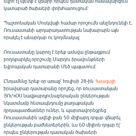
եվրո էլ պետք է վճարի որպես դատական համակարգում
English
կատարած ծախսերի փոխհատուցում։
Русский
Պաշտոնական Մոսկվայի համար որոշումն անընդունելի է,
Ռուսաստանի արդարադատության նախարարն այն
ՀԵՏԵՎԵՔ ՄԵԶ
որակել է անարդար ու կողմնակալ։
Ռուսաստանը կարող է երեք ամսվա ընթացքում
բողոքարկել որոշումը Մարդու իրավունքների
եվրոպական դատարանի Մեծ պալատում։
«Ազատության» բոլոր կայքերը
Ընդամենը երեք օր առաջ՝ հուլիսի 28-ին
Հաագայի
իրավարար դատարանը որոշեց, որ ռուսաստանյան
ՅՈւԿՕՍ նավթարդյունաբերական ընկերության
նկատմամբ հետապնդումը քաղաքական
դրդապատճառներ ուներ, և պարտավորեցրեց
Ռուսաստանին ավելի քան 50 միլիարդ դոլար վճարել
ընկերության բաժնետերերին, ևս 60 միլիոն դոլար էլ՝
որպես ընկերության դատական ծախսերի