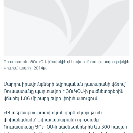
ՄԻՋԱԶԳԱՅԻՆ
ՄՇԱԿՈՒՅԹ
ՍՊՈՐՏ
ՄԵԿՆԱԲԱՆՈՒԹՅՈՒՆ
ՏՏ ԵՒ ԻՆՏԵՐՆԵՏ
ԿՈՐՈՆԱՎԻՐՈՒՍ
Ռուսաստան - ՅՈւԿՕՍ-ի նախկին ղեկավար Միխայիլ Խոդորկովսկին
Կիևում, ապրիլ, 2014թ.
ԱՐԽԻՎ
ՏԵՍԱՆՅՈՒԹԵՐ
Մարդու իրավունքների եվրոպական դատարանի վճռով՝
ԲԱՆԱՎԵՃ
Ռուսաստանը պարտավոր է ՅՈւԿՕՍ-ի բաժնետերերին
վճարել 1.86 միլիարդ եվրո փոխհատուցում։
ՁԳՏԵԼՈՎ ԼԱՎԱԳՈՒՅՆԻՆ
ՓՈԴՔԱՍԹ
«Ինտերֆաքս» լրատվական գործակալության
փոխանցմամբ՝ Եվրադատարանի որոշմամբ
Ռուսաստանը ՅՈւԿՕՍ-ի բաժնետերերին ևս 300 հազար
Հայերեն