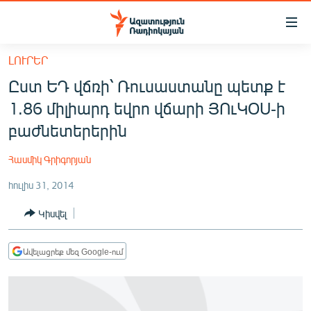
Մատչելիության
հղումներ
Անցնել
ԼՈՒՐԵՐ
հիմնական
ԱԶԱՏՈՒԹՅՈՒՆ TV
Ըստ ԵԴ վճռի՝ Ռուսաստանը պետք է
բովանդակությանը
ՀԱՅԱՍՏԱՆ
Անցնել
1.86 միլիարդ եվրո վճարի ՅՈւԿՕՍ-ի
հիմնական
ՔԱՂԱՔԱԿԱՆ
բաժնետերերին
մենյուին
ԸՆՏՐՈՒԹՅՈՒՆՆԵՐ 2026
Որոնում
Հասմիկ Գրիգորյան
ԻՐԱՎՈՒՆՔ
հուլիս 31, 2014
ՀԱՍԱՐԱԿՈՒԹՅՈՒՆ
Կիսվել
ՏՆՏԵՍՈՒԹՅՈՒՆ
ՂԱՐԱԲԱՂ
Ավելացրեք մեզ Google-ում
ՊԱՏԵՐԱԶՄԻ 6 ՇԱԲԱԹՆԵՐԸ
ՏԱՐԱԾԱՇՐՋԱՆ