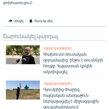
փոխհատուցում:
Կիսվել
Հետևեք մեզ
Շարունակել կարդալ
ՀԱՍԱՐԱԿՈՒԹՅՈՒՆ
Փախուստ ռուսական
զորամասից. ինչու է ռուսների
հոսքը Հայաստան կրկին
ակտիվացել
ՀԱՍԱՐԱԿՈՒԹՅՈՒՆ
Գյումրիից Փարիզ․
հայկական անօդաչուն
ներկայացվել է միջազգային
ցուցահանդեսում