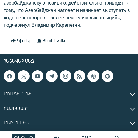
азербайджанскую позицию, действительно приводят к
тому, что Азербайджан наглеет и начинает выступать в
ходе переговоров с более неуступчивых позиций», -
подчеркнул Владимир Карапетян.
Կիսվել
Հետևեք մեզ
ՀԵՏԵՎԵՔ ՄԵԶ
ՄՈՒԼՏԻՄԵԴԻԱ
ԲԱԺԻՆՆԵՐ
ՄԵՐ ՄԱՍԻՆ
«Ազատ Եվրոպա/Ազատություն» ռադիոկայան © 2026