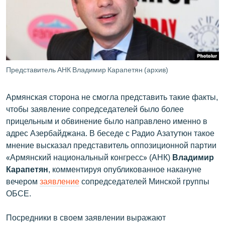
ՄԻՋԱԶԳԱՅԻՆ
ՄՇԱԿՈՒՅԹ
ՍՊՈՐՏ
ՄԵԿՆԱԲԱՆՈՒԹՅՈՒՆ
Представитель АНК Владимир Карапетян (архив)
ՏՏ ԵՒ ԻՆՏԵՐՆԵՏ
Армянская сторона не смогла представить такие факты,
ԿՈՐՈՆԱՎԻՐՈՒՍ
чтобы заявление сопредседателей было более
ԱՐԽԻՎ
прицельным и обвинение было направлено именно в
адрес Азербайджана. В беседе с Радио Азатутюн такое
ՏԵՍԱՆՅՈՒԹԵՐ
мнение высказал представитель оппозиционной партии
ԲԱՆԱՎԵՃ
«Армянский национальный конгресс» (АНК)
Владимир
Карапетян
, комментируя опубликованное накануне
ՁԳՏԵԼՈՎ ԼԱՎԱԳՈՒՅՆԻՆ
вечером
заявление
сопредседателей Минской группы
ՓՈԴՔԱՍԹ
ОБСЕ.
Հայերեն
Посредники в своем заявлении выражают