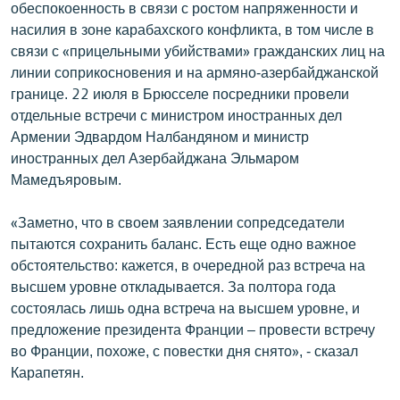
обеспокоенность в связи с ростом напряженности и
English
насилия в зоне карабахского конфликта, в том числе в
Русский
связи с «прицельными убийствами» гражданских лиц на
линии соприкосновения и на армяно-азербайджанской
границе. 22 июля в Брюсселе посредники провели
ՀԵՏԵՎԵՔ ՄԵԶ
отдельные встречи с министром иностранных дел
Армении Эдвардом Налбандяном и министр
иностранных дел Азербайджана Эльмаром
Мамедъяровым.
«Ազատության» բոլոր կայքերը
«Заметно, что в своем заявлении сопредседатели
пытаются сохранить баланс. Есть еще одно важное
обстоятельство: кажется, в очередной раз встреча на
высшем уровне откладывается. За полтора года
состоялась лишь одна встреча на высшем уровне, и
предложение президента Франции – провести встречу
во Франции, похоже, с повестки дня снято», - сказал
Карапетян.