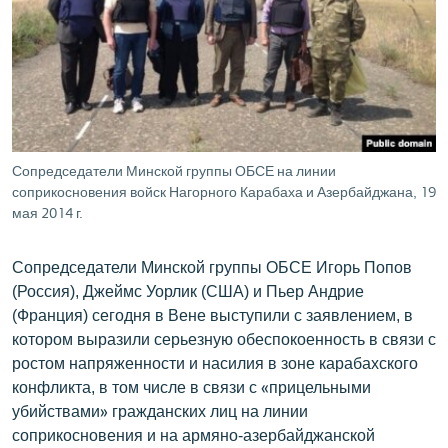
ՄԻՋԱԶԳԱՅԻՆ
ՄՇԱԿՈՒՅԹ
ՍՊՈՐՏ
ՄԵԿՆԱԲԱՆՈՒԹՅՈՒՆ
ՏՏ ԵՒ ԻՆՏԵՐՆԵՏ
Сопредседатели Минской группы ОБСЕ на линии
соприкосновения войск Нагорного Карабаха и Азербайджана, 19
ԿՈՐՈՆԱՎԻՐՈՒՍ
мая 2014 г.
ԱՐԽԻՎ
Сопредседатели Минской группы ОБСЕ Игорь Попов
ՏԵՍԱՆՅՈՒԹԵՐ
(Россия), Джеймс Уорлик (США) и Пьер Андрие
ԲԱՆԱՎԵՃ
(Франция) сегодня в Вене выступили с заявлением, в
котором выразили серьезную обеспокоенность в связи с
ՁԳՏԵԼՈՎ ԼԱՎԱԳՈՒՅՆԻՆ
ростом напряженности и насилия в зоне карабахского
ՓՈԴՔԱՍԹ
конфликта, в том числе в связи с «прицельными
убийствами» гражданских лиц на линии
Հայերեն
соприкосновения и на армяно-азербайджанской