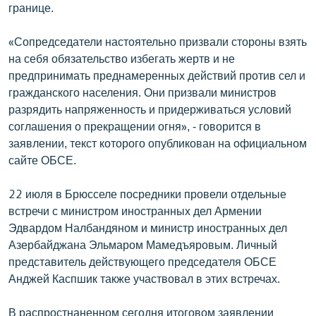
границе.
English
Русский
«Сопредседатели настоятельно призвали стороны взять
на себя обязательство избегать жертв и не
предпринимать преднамеренных действий против сел и
ՀԵՏԵՎԵՔ ՄԵԶ
гражданского населения. Они призвали министров
разрядить напряженность и придерживаться условий
соглашения о прекращении огня», - говорится в
заявлении, текст которого опубликован на официальном
сайте ОБСЕ.
«Ազատության» բոլոր կայքերը
22 июля в Брюсселе посредники провели отдельные
встречи с министром иностранных дел Армении
Эдвардом Налбандяном и министр иностранных дел
Азербайджана Эльмаром Мамедъяровым. Личный
представитель действующего председателя ОБСЕ
Анджей Каспшик также участвовал в этих встречах.
В распростнаненном сегодня итоговом заявлении