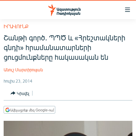
Մատչելիության
հղումներ
Անցնել
ԻՐԱՎՈՒՆՔ
հիմնական
ԱԶԱՏՈՒԹՅՈՒՆ TV
Շանթի գործ․ ՊՊԾ և «Հրեշտակների
բովանդակությանը
ՀԱՅԱՍՏԱՆ
Անցնել
գնդի» հրամանատարների
հիմնական
ՔԱՂԱՔԱԿԱՆ
ցուցմունքները հակասական են
մենյուին
ԸՆՏՐՈՒԹՅՈՒՆՆԵՐ 2026
Որոնում
Անուշ Մարտիրոսյան
ԻՐԱՎՈՒՆՔ
հուլիս 23, 2014
ՀԱՍԱՐԱԿՈՒԹՅՈՒՆ
Կիսվել
ՏՆՏԵՍՈՒԹՅՈՒՆ
ՂԱՐԱԲԱՂ
Ավելացրեք մեզ Google-ում
ՊԱՏԵՐԱԶՄԻ 6 ՇԱԲԱԹՆԵՐԸ
ՏԱՐԱԾԱՇՐՋԱՆ