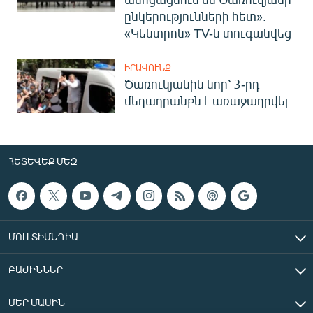
ընկերությունների հետ».
«Կենտրոն» TV-ն տուգանվեց
ԻՐԱՎՈՒՆՔ
Ծառուկյանին նոր՝ 3-րդ
մեղադրանքն է առաջադրվել
ՀԵՏԵՎԵՔ ՄԵԶ
ՄՈՒԼՏԻՄԵԴԻԱ
ԲԱԺԻՆՆԵՐ
ՄԵՐ ՄԱՍԻՆ