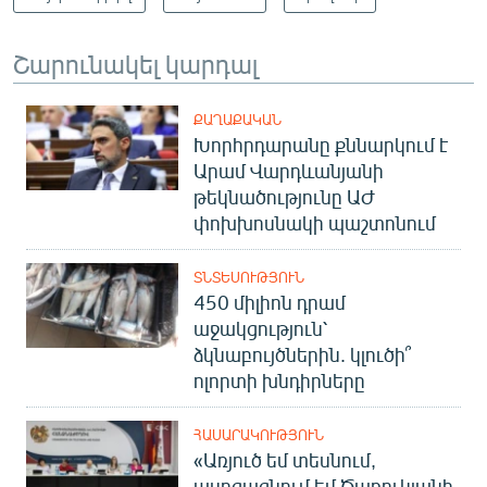
Շարունակել կարդալ
ՔԱՂԱՔԱԿԱՆ
Խորհրդարանը քննարկում է
Արամ Վարդևանյանի
թեկնածությունը ԱԺ
փոխխոսնակի պաշտոնում
ՏՆՏԵՍՈՒԹՅՈՒՆ
450 միլիոն դրամ
աջակցություն՝
ձկնաբույծներին. կլուծի՞
ոլորտի խնդիրները
ՀԱՍԱՐԱԿՈՒԹՅՈՒՆ
«Առյուծ եմ տեսնում,
ասոցացնում եմ Ծառուկյանի