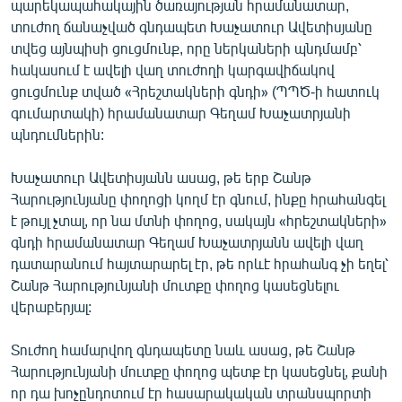
պարեկապահակային ծառայության հրամանատար,
English
տուժող ճանաչված գնդապետ Խաչատուր Ավետիսյանը
տվեց այնպիսի ցուցմունք, որը ներկաների պնդմամբ՝
Русский
հակասում է ավելի վաղ տուժողի կարգավիճակով
ցուցմունք տված «Հրեշտակների գնդի» (ՊՊԾ-ի հատուկ
ՀԵՏԵՎԵՔ ՄԵԶ
գումարտակի) հրամանատար Գեղամ Խաչատրյանի
պնդումներին:
Խաչատուր Ավետիսյանն ասաց, թե երբ Շանթ
Հարությունյանը փողոցի կողմ էր գնում, ինքը հրահանգել
«Ազատության» բոլոր կայքերը
է թույլ չտալ, որ նա մտնի փողոց, սակայն «հրեշտակների»
գնդի հրամանատար Գեղամ Խաչատրյանն ավելի վաղ
դատարանում հայտարարել էր, թե որևէ հրահանգ չի եղել՝
Շանթ Հարությունյանի մուտքը փողոց կասեցնելու
վերաբերյալ:
Տուժող համարվող գնդապետը նաև ասաց, թե Շանթ
Հարությունյանի մուտքը փողոց պետք էր կասեցնել, քանի
որ դա խոչընդոտում էր հասարակական տրանսպորտի