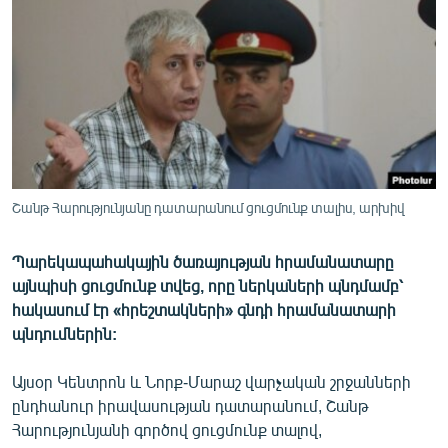
ՄԻՋԱԶԳԱՅԻՆ
ՄՇԱԿՈՒՅԹ
ՍՊՈՐՏ
ՄԵԿՆԱԲԱՆՈՒԹՅՈՒՆ
ՏՏ ԵՒ ԻՆՏԵՐՆԵՏ
ԿՈՐՈՆԱՎԻՐՈՒՍ
Շանթ Հարությունյանը դատարանում ցուցմունք տալիս, արխիվ
ԱՐԽԻՎ
Պարեկապահակային ծառայության հրամանատարը
ՏԵՍԱՆՅՈՒԹԵՐ
այնպիսի ցուցմունք տվեց, որը ներկաների պնդմամբ՝
ԲԱՆԱՎԵՃ
հակասում էր «հրեշտակների» գնդի հրամանատարի
պնդումներին:
ՁԳՏԵԼՈՎ ԼԱՎԱԳՈՒՅՆԻՆ
ՓՈԴՔԱՍԹ
Այսօր Կենտրոն և Նորք-Մարաշ վարչական շրջանների
ընդհանուր իրավասության դատարանում, Շանթ
Հարությունյանի գործով ցուցմունք տալով,
Հայերեն