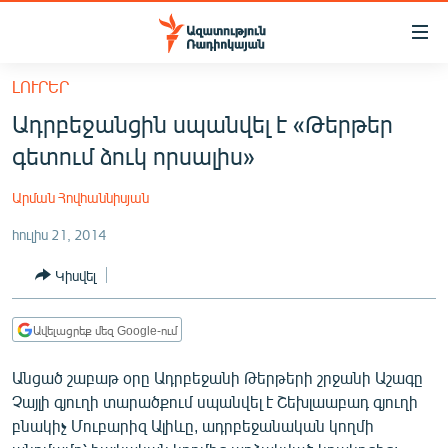
Մատչելիության
հղումներ
Անցնել
ԼՈՒՐԵՐ
հիմնական
ԱԶԱՏՈՒԹՅՈՒՆ TV
Ադրբեջանցին սպանվել է «Թերթեր
բովանդակությանը
ՀԱՅԱՍՏԱՆ
Անցնել
գետում ձուկ որսալիս»
հիմնական
ՔԱՂԱՔԱԿԱՆ
մենյուին
Արման Հովհաննիսյան
ԸՆՏՐՈՒԹՅՈՒՆՆԵՐ 2026
Որոնում
հուլիս 21, 2014
ԻՐԱՎՈՒՆՔ
Կիսվել
ՀԱՍԱՐԱԿՈՒԹՅՈՒՆ
ՏՆՏԵՍՈՒԹՅՈՒՆ
Ավելացրեք մեզ Google-ում
ՂԱՐԱԲԱՂ
Անցած շաբաթ օրը Ադրբեջանի Թերթերի շրջանի Աշագը
ՊԱՏԵՐԱԶՄԻ 6 ՇԱԲԱԹՆԵՐԸ
Չայլի գյուղի տարածքում սպանվել է Շեխլաաբադ գյուղի
բնակիչ Մուբարիզ Ալիևը, ադրբեջանական կողմի
ՏԱՐԱԾԱՇՐՋԱՆ