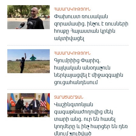
English
ՀԱՍԱՐԱԿՈՒԹՅՈՒՆ
Փախուստ ռուսական
Русский
զորամասից. ինչու է ռուսների
հոսքը Հայաստան կրկին
ՀԵՏԵՎԵՔ ՄԵԶ
ակտիվացել
ՀԱՍԱՐԱԿՈՒԹՅՈՒՆ
Գյումրիից Փարիզ․
հայկական անօդաչուն
«Ազատության» բոլոր կայքերը
ներկայացվել է միջազգային
ցուցահանդեսում
ՏԱՐԱԾԱՇՐՋԱՆ
Վաշինգտոնյան
գագաթնաժողովից մեկ
տարի անց. ուր են հասել
կողմերը և ինչ հարցեր են դեռ
մնում չլուծված