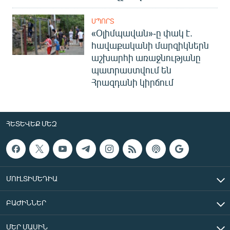
ՍՊՈՐՏ
«Օլիմպավան»-ը փակ է.
հավաքականի մարզիկներն
աշխարհի առաջնությանը
պատրաստվում են
Հրազդանի կիրճում
ՀԵՏԵՎԵՔ ՄԵԶ
ՄՈՒԼՏԻՄԵԴԻԱ
ԲԱԺԻՆՆԵՐ
ՄԵՐ ՄԱՍԻՆ