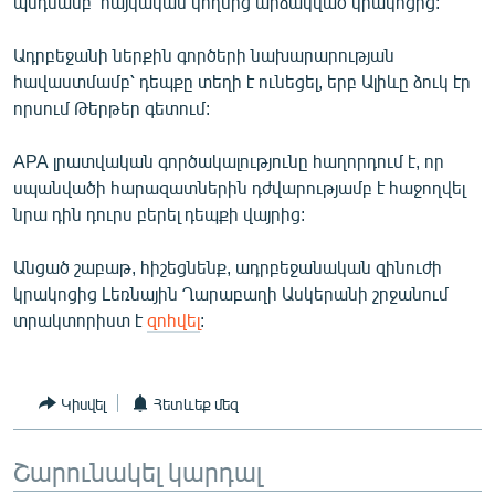
պնդմամբ՝ հայկական կողմից արձակված կրակոցից:
ՄԻՋԱԶԳԱՅԻՆ
Ադրբեջանի ներքին գործերի նախարարության
ՄՇԱԿՈՒՅԹ
հավաստմամբ՝ դեպքը տեղի է ունեցել, երբ Ալիևը ձուկ էր
ՍՊՈՐՏ
որսում Թերթեր գետում:
ՄԵԿՆԱԲԱՆՈՒԹՅՈՒՆ
APA լրատվական գործակալությունը հաղորդում է, որ
ՏՏ ԵՒ ԻՆՏԵՐՆԵՏ
սպանվածի հարազատներին դժվարությամբ է հաջողվել
նրա դին դուրս բերել դեպքի վայրից:
ԿՈՐՈՆԱՎԻՐՈՒՍ
ԱՐԽԻՎ
Անցած շաբաթ, հիշեցնենք, ադրբեջանական զինուժի
կրակոցից Լեռնային Ղարաբաղի Ասկերանի շրջանում
ՏԵՍԱՆՅՈՒԹԵՐ
տրակտորիստ է
զոհվել
:
ԲԱՆԱՎԵՃ
ՁԳՏԵԼՈՎ ԼԱՎԱԳՈՒՅՆԻՆ
Կիսվել
Հետևեք մեզ
ՓՈԴՔԱՍԹ
Շարունակել կարդալ
Հայերեն